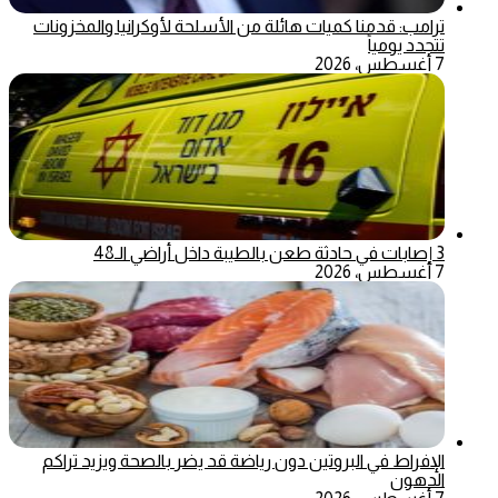
ترامب: قدمنا كميات هائلة من الأسلحة لأوكرانيا والمخزونات
تتجدد يومياً
7 أغسطس، 2026
3 إصابات في حادثة طعن بالطيبة داخل أراضي الـ48
7 أغسطس، 2026
الإفراط في البروتين دون رياضة قد يضر بالصحة ويزيد تراكم
الدهون