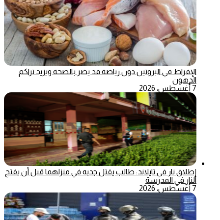
الإفراط في البروتين دون رياضة قد يضر بالصحة ويزيد تراكم
الدهون
7 أغسطس، 2026
إطلاق نار في تايلاند: طالب يقتل جديه في منزلهما قبل أن يفتح
النار في المدرسة
7 أغسطس، 2026