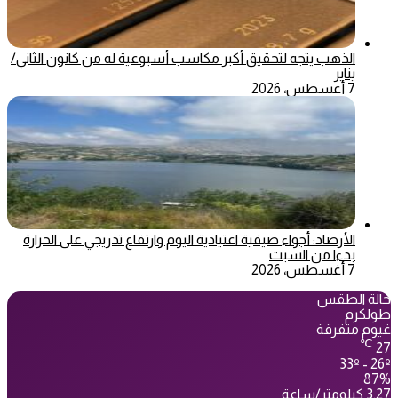
الذهب يتجه لتحقيق أكبر مكاسب أسبوعية له من كانون الثاني/
يناير
7 أغسطس، 2026
الأرصاد: أجواء صيفية اعتيادية اليوم وارتفاع تدريجي على الحرارة
بدءا من السبت
7 أغسطس، 2026
حالة الطقس
طولكرم
غيوم متفرقة
℃
27
33º - 26º
87%
3.27 كيلومتر/ساعة