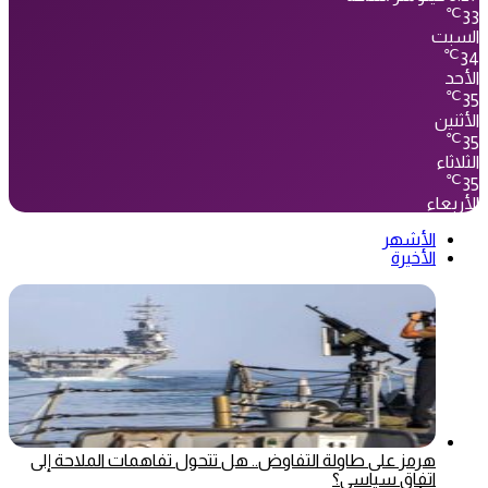
℃
33
السبت
℃
34
الأحد
℃
35
الأثنين
℃
35
الثلاثاء
℃
35
الأربعاء
الأشهر
الأخيرة
هرمز على طاولة التفاوض.. هل تتحول تفاهمات الملاحة إلى
اتفاق سياسي؟