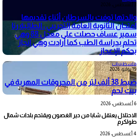
3 أغسطس، 2026
والدتها توفت بالسرطان أثناء تقديمها
امتحان الثانوية العامة التجريبي ، الطالبة رنا
سمير عساف حصلت على معدل 88 وهي
تحلم بدراسة الطب كما أرادت وهي انجاز
بحكم الإعجاز
فلسطينيات
19 يوليو، 2026
ضبط 38 ألف لتر من المحروقات المهربة في
بيت لحم
6 أغسطس، 2026
الاحتلال يعتقل شابا من دير الغصون ويقتحم بلدات شمال
طولكرم
4 أغسطس، 2026