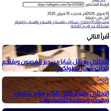
الرابط المختصر:
10 فبراير، 2025
آخر تحديث: 10 فبراير، 2025
أقل من دقيقة
فيسبوك
‫X
لينكدإن
سكايب
ماسنجر
ماسنجر
واتساب
تيلقرام
مشاركة عبر البريد
طباعة
أقرأ التالي
محليات
6 أغسطس، 2026
الاحتلال يعتقل شابا من دير الغصون ويقتحم
بلدات شمال طولكرم
محليات
4 أغسطس، 2026
الاحتلال يقتحم منزل الوزير مؤيد شعبان
ويهدده ويخضعه للاستجواب
محليات