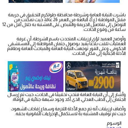
باشرت النيابة العامة وشرطة محافظة طولكرم التحقيق في جريمة
مقتل المواطنة (ع.أ)، البالغة من العمر 26 عامًا، حيث تمكنت من
التوصل إلى تفاصيل الجريمة والقبض على المشتبه به خلال أقل من 12
ساعة من وقوع الحادث.
وأوضح العميد لؤي ارزيقات، المتحدث باسم الشرطة، أن غرفة
العمليات تلقت بلاغًا يفيد بوصول جثمان المواطنة إلى المستشفى
الحكومي، وعلى الفور توجهت النيابة العامة والمباحث العامة وطاقم
الأدلة الجنائية إلى مكان الحادث.
وأشار إلى أن النيابة العامة فتحت تحقيقًا في الحادث، حيث تم إرسال
الجثمان إلى الطب العدلي، الذي أكد وجود شبهة جنائية في الوفاة.
وأضاف ارزيقات أنه تم جمع الأدلة اللازمة وسماع إفادات الشهود،
حيث تم توقيف المشتبه به لاستكمال الإجراءات القانونية بحقه.
الوسوم
خبر مميز