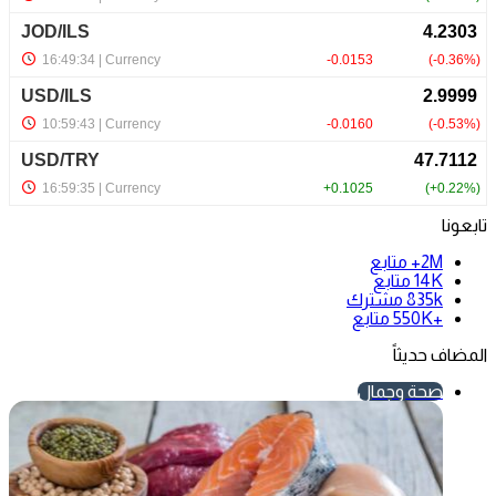
تابعونا
2M+
متابع
14K
متابع
835k
مشترك
+550K
متابع
المضاف حديثاً
صحة وجمال