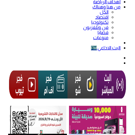
أهداف الرياضة
من هنا وهناك
الكل
اقتصاد
تكنولوجيا
فن وتلفزيون
قضايا
منوعات
فيديو
البث الاذاعي
FM
الوضع
المظلم