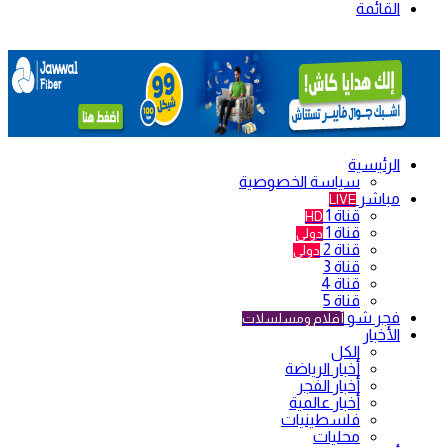
القائمة
الرئيسية
سياسة الخصوصية
مباشر
LIVE
قناة 1
HD
قناة 1
دولي
قناة 2
دولي
قناة 3
قناة 4
قناة 5
فجر شو
أفلام ومسلسلات
الأخبار
الكل
أخبار الرياضة
أخبار الفجر
أخبار عالمية
فلسطينيات
محليات