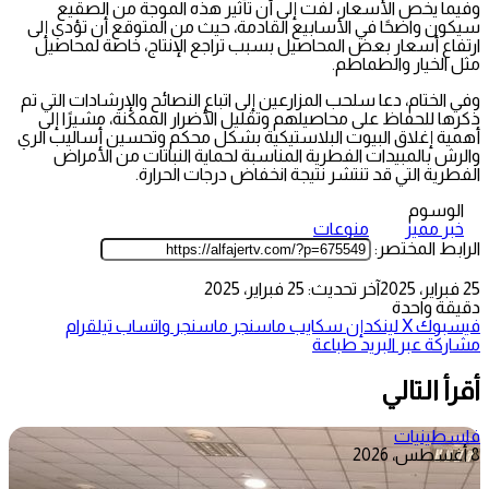
وفيما يخص الأسعار، لفت إلى أن تأثير هذه الموجة من الصقيع
سيكون واضحًا في الأسابيع القادمة، حيث من المتوقع أن تؤدي إلى
ارتفاع أسعار بعض المحاصيل بسبب تراجع الإنتاج، خاصة لمحاصيل
مثل الخيار والطماطم.
وفي الختام، دعا سلحب المزارعين إلى اتباع النصائح والإرشادات التي تم
ذكرها للحفاظ على محاصيلهم وتقليل الأضرار الممكنة، مشيرًا إلى
أهمية إغلاق البيوت البلاستيكية بشكل محكم وتحسين أساليب الري
والرش بالمبيدات الفطرية المناسبة لحماية النباتات من الأمراض
الفطرية التي قد تنتشر نتيجة انخفاض درجات الحرارة.
الوسوم
خبر مميز
منوعات
الرابط المختصر:
25 فبراير، 2025
آخر تحديث: 25 فبراير، 2025
دقيقة واحدة
فيسبوك
‫X
لينكدإن
سكايب
ماسنجر
ماسنجر
واتساب
تيلقرام
مشاركة عبر البريد
طباعة
أقرأ التالي
فلسطينيات
8 أغسطس، 2026