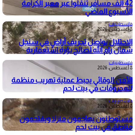
42 الف مسافر تنقلوا عبر معبر الكرامة
الأسبوع الماضي
فلسطينيات
8 أغسطس، 2026
الاحتلال يواصل تجريف أراضٍ في سنجل
شمال رام الله لصالح بؤرة استعمارية
فلسطينيات
8 أغسطس، 2026
الأمن الوقائي يحبط عملية تهريب منظمة
للمحروقات في بيت لحم
فلسطينيات
8 أغسطس، 2026
مستوطنون يهاجمون منزلا ويقتحمون
مناطق في بيت لحم