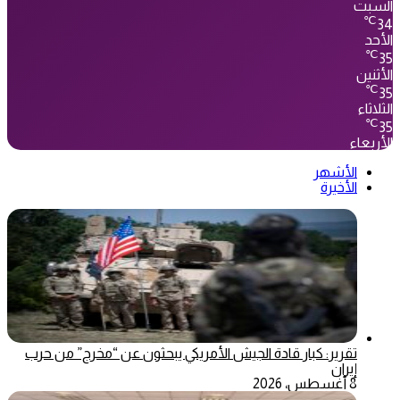
السبت
℃
34
الأحد
℃
35
الأثنين
℃
35
الثلاثاء
℃
35
الأربعاء
الأشهر
الأخيرة
تقرير: كبار قادة الجيش الأمريكي يبحثون عن “مخرج” من حرب
إيران
8 أغسطس، 2026