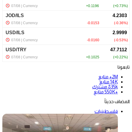
تابعونا
2M+
متابع
14K
متابع
835k
مشترك
+550K
متابع
المضاف حديثاً
فلسطينيات