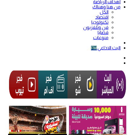
أهداف الرياضة
من هنا وهناك
الكل
اقتصاد
تكنولوجيا
فن وتلفزيون
قضايا
منوعات
فيديو
البث الاذاعي
FM
الوضع
المظلم