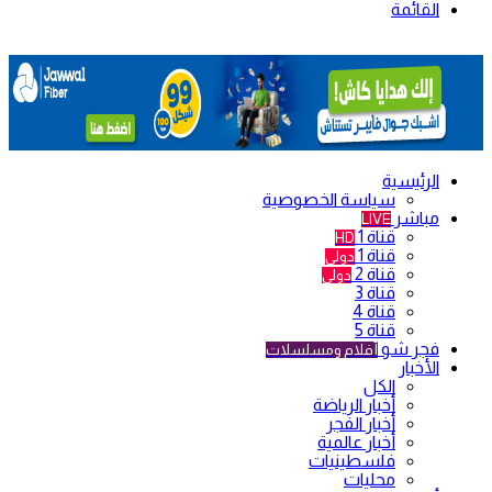
القائمة
الرئيسية
سياسة الخصوصية
مباشر
LIVE
قناة 1
HD
قناة 1
دولي
قناة 2
دولي
قناة 3
قناة 4
قناة 5
فجر شو
أفلام ومسلسلات
الأخبار
الكل
أخبار الرياضة
أخبار الفجر
أخبار عالمية
فلسطينيات
محليات