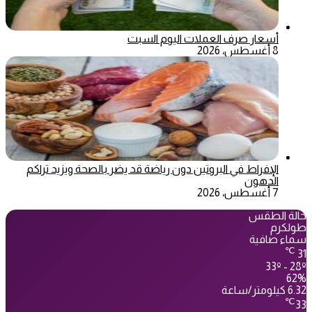
أسعار صرف العملات اليوم السبت
8 أغسطس، 2026
الإفراط في البروتين دون رياضة قد يضر بالصحة ويزيد تراكم
الدهون
7 أغسطس، 2026
حالة الطقس
طولكرم
سماء صافية
℃
31
33º - 28º
62%
6.32 كيلومتر/ساعة
℃
33