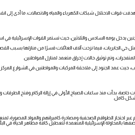
دفت قوات الاحتلال شبكات الكهرباء والمياه والاتصالات، ما أدى إلى انقطاع
 يدخل يومه السادس والثلاثين، حيث تستمر القوات الإسرائيلية في استهد
مثل حي الجابريات، فيما نزحت آلاف العائلات قسرًا من منازلها بسبب الق
المتفجرات، وتم توثيق حالات إحراق متعمد لمنازل المواطنين.
ب، حيث عمد الجنود إلى ملاحقة المركبات والمواطنين في الشوارع المركزية،
، بدأت منذ ساعات الصباح الأولى في إزالة الركام وفتح الطرقات وإعادة ال
بشكل كامل.
 عبر احتجاز الطواقم الصحفية ومصادرة كاميراتهم والمواد المصورة، لمنع 
فها بالمحاولة الإسرائيلية المتعمدة لتعطيل كافة مظاهر الحياة في البلد