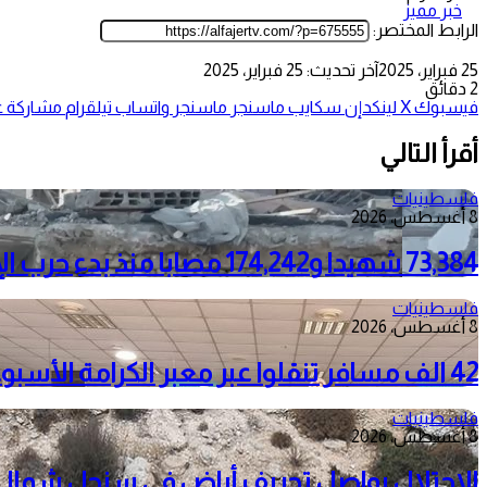
خبر مميز
الرابط المختصر:
25 فبراير، 2025
آخر تحديث: 25 فبراير، 2025
2 دقائق
فيسبوك
‫X
لينكدإن
سكايب
ماسنجر
ماسنجر
واتساب
تيلقرام
مشاركة عب
أقرأ التالي
فلسطينيات
8 أغسطس، 2026
73,384 شهيدا و174,242 مصابا منذ بدء حرب الإبادة على قطاع غزة
فلسطينيات
8 أغسطس، 2026
42 الف مسافر تنقلوا عبر معبر الكرامة الأسبوع الماضي
فلسطينيات
8 أغسطس، 2026
الاحتلال يواصل تجريف أراضٍ في سنجل شمال را