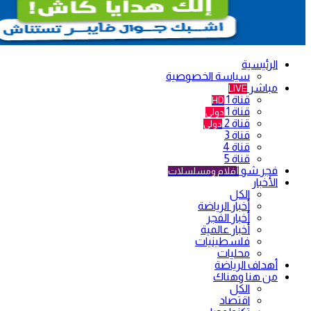
الرئيسية
سياسة الخصوصية
مباشر
LIVE
قناة 1
HD
قناة 1
دولي
قناة 2
دولي
قناة 3
قناة 4
قناة 5
فجر شو
أفلام ومسلسلات
الأخبار
الكل
أخبار الرياضة
أخبار الفجر
أخبار عالمية
فلسطينيات
محليات
أهداف الرياضة
من هنا وهناك
الكل
اقتصاد