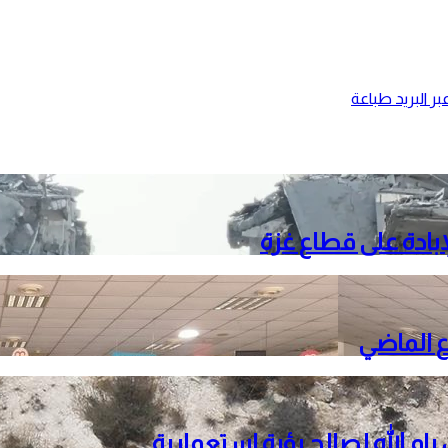
ر البريد
طباعة
م الله لصالح بؤرة استعمارية