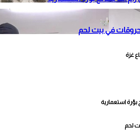
حروقات في بيت لحم
 بؤرة استعمارية
ت لحم