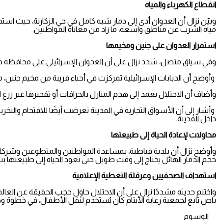
انقطاع الكهرباء والمياه
وبيّن نزال أن العدوان أدى إلى دمار شبه كامل في حي الزكارنة، حيث استه
مياه الشرب عن مناطق واسعة، ما زاد من معاناة المواطنين.
استمرار العدوان على جنين ومخيمها
وفي سياق متصل، شدد نزال على أن العدوان الإسرائيلي على محافظة جنين
وأوضح أن الدبابات الإسرائيلية تمركزت في أحياء قريبة من مخيم جنين، 
وأضاف أن الاحتلال يعمد إلى هدم المنازل بالجرافات أو تفجيرها عبر زرع 
وأشار إلى أن الأسواق التجارية في المدينة تعرضت أيضًا للاقتحام والتخري
داخل المدينة.
محاولات لإعادة الحياة إلى طبيعتها
وأوضح نزال أن بلدية قباطية، بمساعدة المواطنين والمتطوعين وشركات خاصة
حجم الدمار الهائل يحتاج إلى وقت طويل حتى تعود الحياة إلى طبيعتها 
استهداف الصحفيين وعرقلة التغطية الإعلامية
واختتم حديثه مشددًا نزال على أن الاحتلال حاول حجب الحقيقة عن العالم
باص تابع لجمعية رعاية الأيتام كان يُستخدم لنقل الأطفال، في خطوة وص
الوسوم