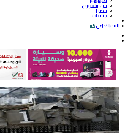
تكنولوجيا
فن وتلفزيون
قضايا
منوعات
فيديو
البث الاذاعي
FM
الوضع
المظلم