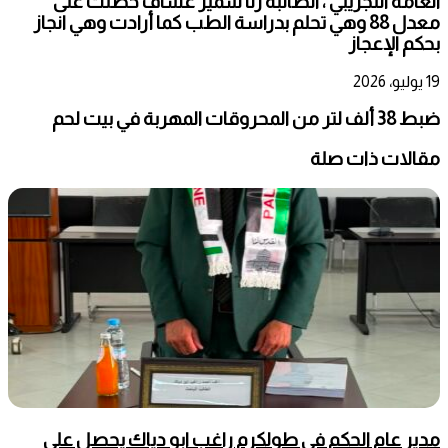
العامة التجريبي ، الطالبة رنا سمير عساف حصلت على
معدل 88 وهي تحلم بدراسة الطب كما أرادت وهي انجاز
بحكم الإعجاز
19 يوليو، 2026
ضبط 38 ألف لتر من المحروقات المهربة في بيت لحم
مقالات ذات صلة
مدير عام الحكم في طولكرم راغب ابو دياك يحصل على