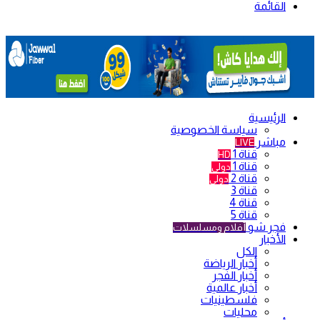
القائمة
الرئيسية
سياسة الخصوصية
مباشر
LIVE
قناة 1
HD
قناة 1
دولي
قناة 2
دولي
قناة 3
قناة 4
قناة 5
فجر شو
أفلام ومسلسلات
الأخبار
الكل
أخبار الرياضة
أخبار الفجر
أخبار عالمية
فلسطينيات
محليات