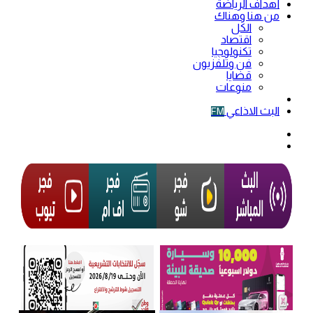
أهداف الرياضة
من هنا وهناك
الكل
اقتصاد
تكنولوجيا
فن وتلفزيون
قضايا
منوعات
فيديو
البث الاذاعي
FM
الوضع
المظلم