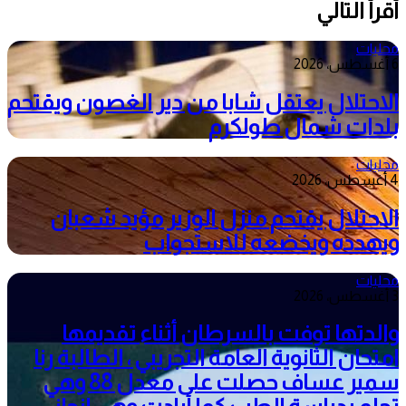
أقرأ التالي
محليات
6 أغسطس، 2026
الاحتلال يعتقل شابا من دير الغصون ويقتحم
بلدات شمال طولكرم
محليات
4 أغسطس، 2026
الاحتلال يقتحم منزل الوزير مؤيد شعبان
ويهدده ويخضعه للاستجواب
محليات
3 أغسطس، 2026
والدتها توفت بالسرطان أثناء تقديمها
امتحان الثانوية العامة التجريبي ، الطالبة رنا
سمير عساف حصلت على معدل 88 وهي