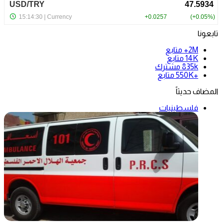
تابعونا
2M+
متابع
14K
متابع
835k
مشترك
+550K
متابع
المضاف حديثاً
فلسطينيات