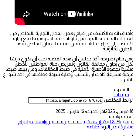
وأضاف انه تم الكشف عن قيام بعض المحال التجارية بالتخلص من
المنتجات الفاسدة بالقرب من حاويات النفايات، وهو ما دفع وزارة
الاقتصاد إلى إجراء عمليات تفتيش دقيقة لضمان التخلص منها
بالطرق القانونية.
وفي ختام تصريحه، أكد دغلس أن هذه القضية يجب أن تكون درسًا
لكل من يحاول مخالفة القانون وتعريض حياة المواطنين للخطر،
مشيدًا بجهود الأجهزة الأمنية في ضبط المخالفات، ومن بينها ضبط
مركبة مسرعة كادت أن تتسبب بإصابة سيدة وطفلها في أحد شوارع
نابلس.
الوسوم
منوعات
الرابط المختصر:
16 مارس، 2025
آخر تحديث: 16 مارس، 2025
دقيقة واحدة
فيسبوك
‫X
لينكدإن
سكايب
ماسنجر
ماسنجر
واتساب
تيلقرام
مشاركة عبر البريد
طباعة