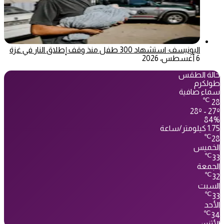
اليونيسف: استشهاد 300 طفل منذ وقف إطلاق النار في غزة
6 أغسطس، 2026
حالة الطقس
طولكرم
سماء صافية
℃
28
28º - 27º
84%
1.75 كيلومتر/ساعة
℃
28
الخميس
℃
33
الجمعة
℃
32
السبت
℃
33
الأحد
℃
34
الأثنين