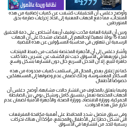
وأوضح دغلس، أن التحقيقات كشفت عن كميات إضافية من هذه
المنتجات، مما دفع الجهات المعنية إلى اتخاذ إجراءات صارمة بحق
المتورطين.
وبين أن النيابة العامة مدّدت توقيف أربعة أشخاص على ذمة التحقيق
لمدة 15 يومًا، تمهيدًا لإحالتهم إلى القضاء، مشددًا على أن الجهات
الرسمية لن تتهاون في محاسبة المسؤولين عن هذه القضية.
وأشار دغلس إلى أن الأجهزة المختصة تمكنت من ضبط المنتجات
قبل توزيعها في الأسواق، حيث تم الكشف عن عشرين طناً كانت
جاهزة للبيع، إلا أن التدخل السريع حال دون انتشارها بشكل واسع.
كما تم إغلاق بعض المحال التي استلمت كميات محدودة من هذه
السكاكر المغشوشة، وذلك لضمان عدم وصولها إلى المستهلكين،
خصوصًا الأطفال.
وفيما يتعلق بالمخاوف من انتشار حالات مشابهة، أوضح دغلس أن
الجهات المختصة تعمل بتنسيق كامل وبشكل يومي بين الضابطة
الجمركية، ووزارة الاقتصاد، ووزارة الصحة، والأجهزة الأمنية لضمان عدم
تكرار مثل هذه الحوادث.
وفي سياق متصل، شدد المحافظ على أهمية مكافحة المفرقعات
التي تشكل خطرًا على الأطفال والمجتمع، مؤكدًا أن هناك تحركات
رسمية للحد من انتشارها في الأسواق.