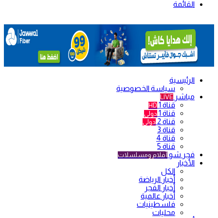
القائمة
الرئيسية
سياسة الخصوصية
مباشر
LIVE
قناة 1
HD
قناة 1
دولي
قناة 2
دولي
قناة 3
قناة 4
قناة 5
فجر شو
أفلام ومسلسلات
الأخبار
الكل
أخبار الرياضة
أخبار الفجر
أخبار عالمية
فلسطينيات
محليات