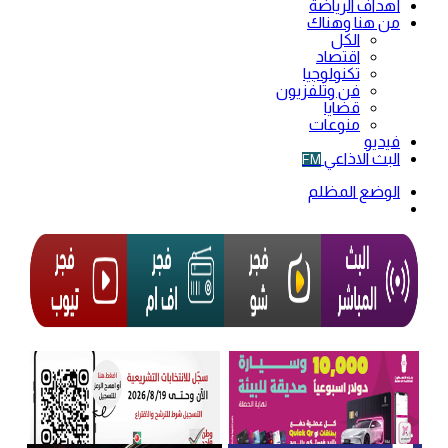
أهداف الرياضة
من هنا وهناك
الكل
اقتصاد
تكنولوجيا
فن وتلفزيون
قضايا
منوعات
فيديو
البث الاذاعي
FM
الوضع المظلم