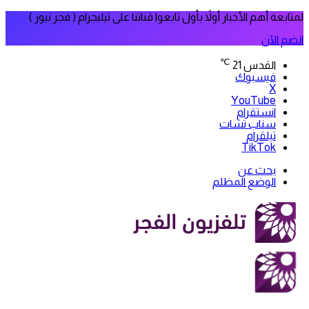
لمتابعة أهم الأخبار أولاً بأول تابعوا قناتنا على تيليجرام ( فجر نيوز )
انضم الآن
℃
القدس
21
فيسبوك
‫X
‫YouTube
انستقرام
سناب تشات
تيلقرام
‫TikTok
بحث عن
الوضع المظلم