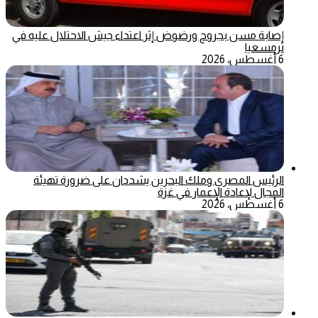
إصابة مسن بجروح ورضوض إثر اعتداء جيش الاحتلال عليه في
ترمسعيا
6 أغسطس، 2026
الرئيس المصري وملك البحرين يشددان على ضرورة تهيئة
المجال لإعادة الإعمار في غزة
6 أغسطس، 2026