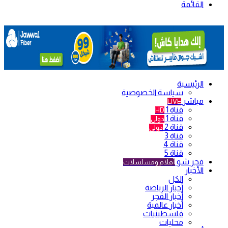
القائمة
الرئيسية
سياسة الخصوصية
مباشر
LIVE
قناة 1
HD
قناة 1
دولي
قناة 2
دولي
قناة 3
قناة 4
قناة 5
فجر شو
أفلام ومسلسلات
الأخبار
الكل
أخبار الرياضة
أخبار الفجر
أخبار عالمية
فلسطينيات
محليات