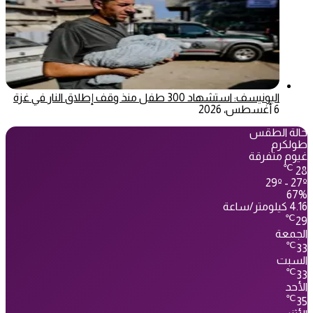
اليونيسف: استشهاد 300 طفل منذ وقف إطلاق النار في غزة
6 أغسطس، 2026
حالة الطقس
طولكرم
غيوم متفرقة
℃
28
29º - 27º
67%
4.16 كيلومتر/ساعة
℃
29
الجمعة
℃
33
السبت
℃
33
الأحد
℃
35