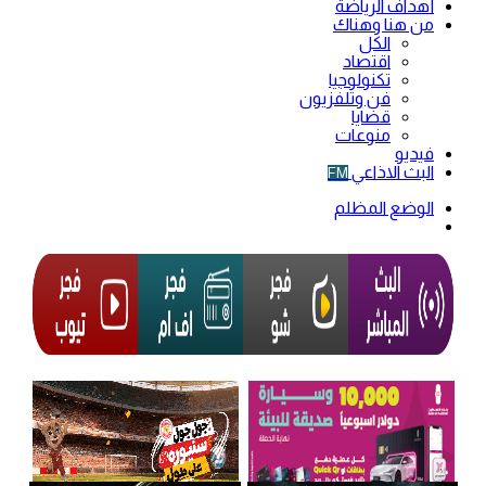
أهداف الرياضة
من هنا وهناك
الكل
اقتصاد
تكنولوجيا
فن وتلفزيون
قضايا
منوعات
فيديو
البث الاذاعي
FM
الوضع المظلم