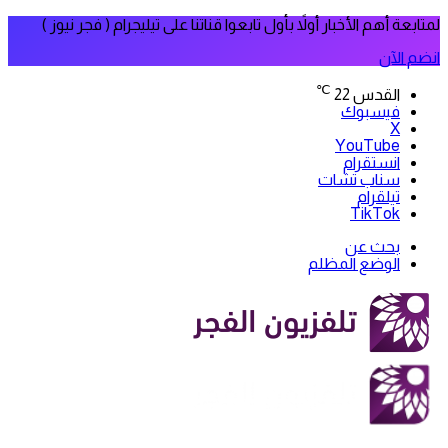
لمتابعة أهم الأخبار أولاً بأول تابعوا قناتنا على تيليجرام ( فجر نيوز )
انضم الآن
℃
القدس
22
فيسبوك
‫X
‫YouTube
انستقرام
سناب تشات
تيلقرام
‫TikTok
بحث عن
الوضع المظلم