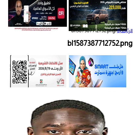
الرئيسية
/
bl1587387712752.png
bl1587387712752.png