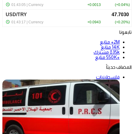
تابعونا
2M+
متابع
14K
متابع
835k
مشترك
+550K
متابع
المضاف حديثاً
فلسطينيات