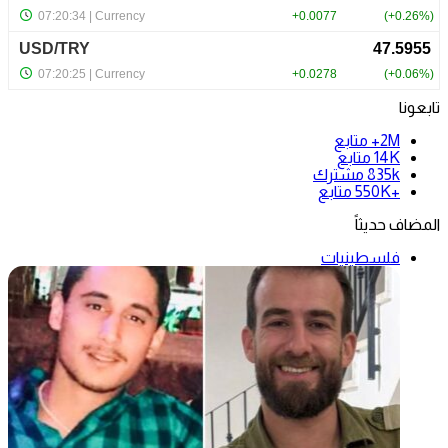
تابعونا
2M+
متابع
14K
متابع
835k
مشترك
+550K
متابع
المضاف حديثاً
فلسطينيات