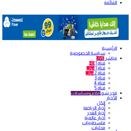
القائمة
الرئيسية
سياسة الخصوصية
مباشر
LIVE
قناة 1
HD
قناة 1
دولي
قناة 2
دولي
قناة 3
قناة 4
قناة 5
فجر شو
أفلام ومسلسلات
الأخبار
الكل
أخبار الرياضة
أخبار الفجر
أخبار عالمية
فلسطينيات
محليات