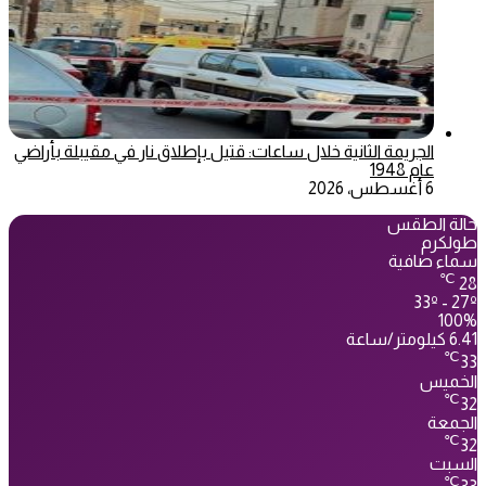
الجريمة الثانية خلال ساعات: قتيل بإطلاق نار في مقيبلة بأراضي
عام 1948
6 أغسطس، 2026
حالة الطقس
طولكرم
سماء صافية
℃
28
33º - 27º
100%
6.41 كيلومتر/ساعة
℃
33
الخميس
℃
32
الجمعة
℃
32
السبت
℃