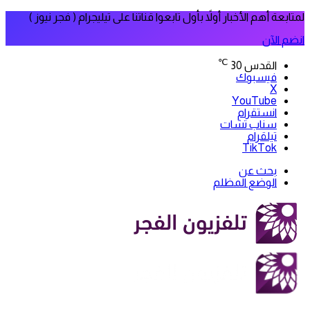
لمتابعة أهم الأخبار أولاً بأول تابعوا قناتنا على تيليجرام ( فجر نيوز )
انضم الآن
℃
القدس
30
فيسبوك
‫X
‫YouTube
انستقرام
سناب تشات
تيلقرام
‫TikTok
بحث عن
الوضع المظلم