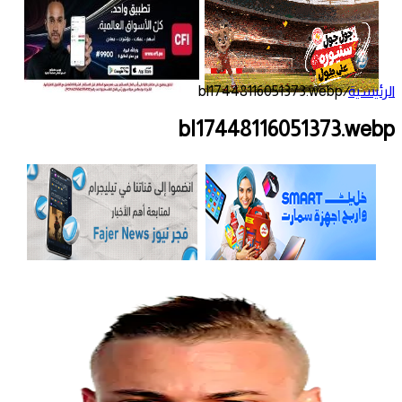
الرئيسية
/
bl17448116051373.webp
bl17448116051373.webp