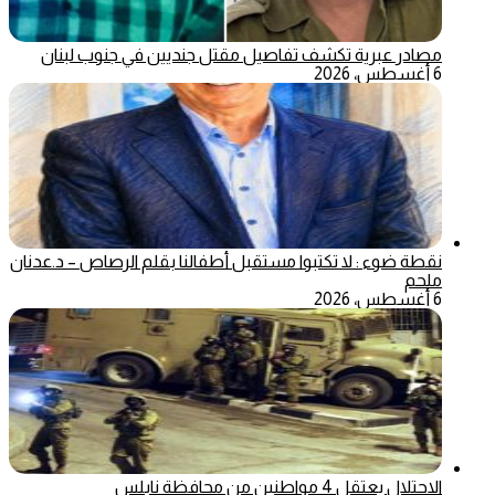
مصادر عبرية تكشف تفاصيل مقتل جنديين في جنوب لبنان
6 أغسطس، 2026
نقطة ضوء : لا تكتبوا مستقبل أطفالنا بقلم الرصاص – د.عدنان
ملحم
6 أغسطس، 2026
الاحتلال يعتقل 4 مواطنين من محافظة نابلس