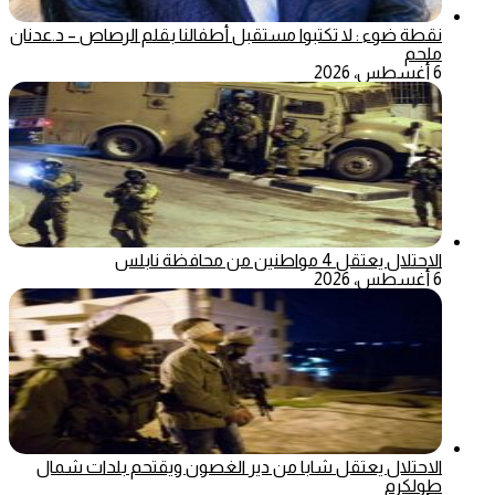
نقطة ضوء : لا تكتبوا مستقبل أطفالنا بقلم الرصاص – د.عدنان
ملحم
6 أغسطس، 2026
الاحتلال يعتقل 4 مواطنين من محافظة نابلس
6 أغسطس، 2026
الاحتلال يعتقل شابا من دير الغصون ويقتحم بلدات شمال
طولكرم