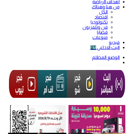
أهداف الرياضة
من هنا وهناك
الكل
اقتصاد
تكنولوجيا
فن وتلفزيون
قضايا
منوعات
فيديو
البث الاذاعي
FM
الوضع المظلم