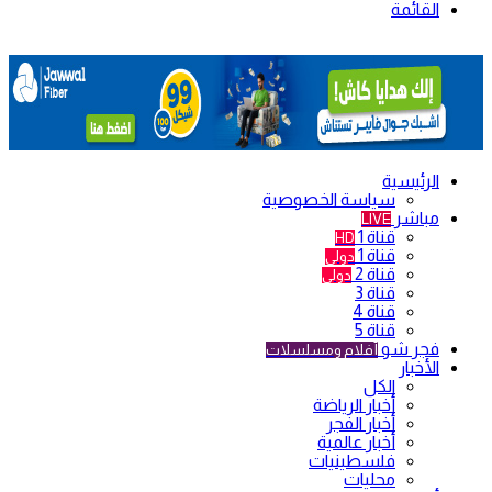
القائمة
الرئيسية
سياسة الخصوصية
مباشر
LIVE
قناة 1
HD
قناة 1
دولي
قناة 2
دولي
قناة 3
قناة 4
قناة 5
فجر شو
أفلام ومسلسلات
الأخبار
الكل
أخبار الرياضة
أخبار الفجر
أخبار عالمية
فلسطينيات
محليات