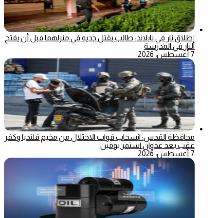
إطلاق نار في تايلاند: طالب يقتل جديه في منزلهما قبل أن يفتح
النار في المدرسة
7 أغسطس، 2026
محافظة القدس: انسحاب قوات الاحتلال من مخيم قلنديا وكفر
عقب بعد عدوان استمر يومين
7 أغسطس، 2026