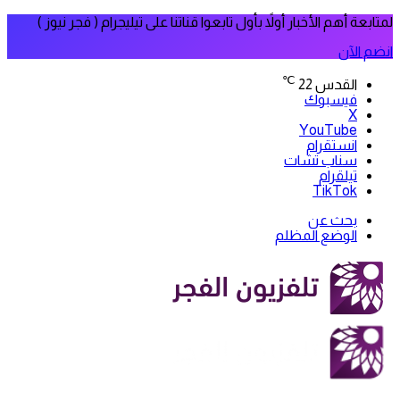
لمتابعة أهم الأخبار أولاً بأول تابعوا قناتنا على تيليجرام ( فجر نيوز )
انضم الآن
℃
القدس
22
فيسبوك
‫X
‫YouTube
انستقرام
سناب تشات
تيلقرام
‫TikTok
بحث عن
الوضع المظلم