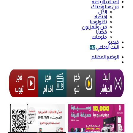
أهداف الرياضة
من هنا وهناك
الكل
اقتصاد
تكنولوجيا
فن وتلفزيون
قضايا
منوعات
فيديو
البث الاذاعي
FM
الوضع المظلم