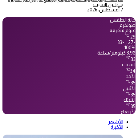
بدءا من السبت
7 أغسطس، 2026
حالة الطقس
طولكرم
غيوم متفرقة
℃
29
33º - 27º
100%
3.98 كيلومتر/ساعة
℃
33
السبت
℃
34
الأحد
℃
35
الأثنين
℃
35
الثلاثاء
℃
35
الأربعاء
الأشهر
الأخيرة