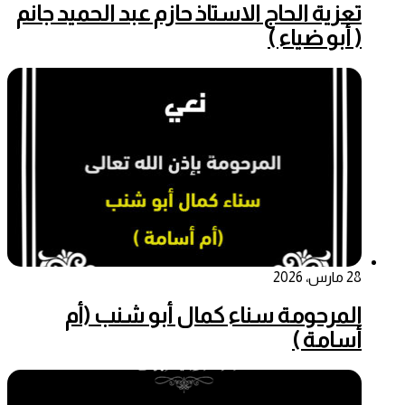
تعزية الحاج الاستاذ حازم عبد الحميد جانم
( أبو ضياء )
28 مارس، 2026
المرحومة سناء كمال أبو شنب (أم
أسامة )