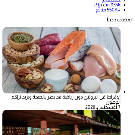
835k
مشترك
+550K
متابع
المضاف حديثاً
الإفراط في البروتين دون رياضة قد يضر بالصحة ويزيد تراكم
الدهون
7 أغسطس، 2026