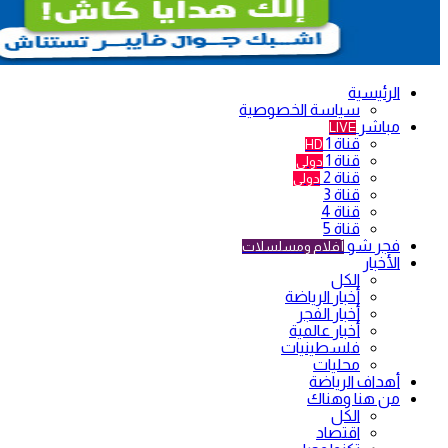
الرئيسية
سياسة الخصوصية
مباشر
LIVE
قناة 1
HD
قناة 1
دولي
قناة 2
دولي
قناة 3
قناة 4
قناة 5
فجر شو
أفلام ومسلسلات
الأخبار
الكل
أخبار الرياضة
أخبار الفجر
أخبار عالمية
فلسطينيات
محليات
أهداف الرياضة
من هنا وهناك
الكل
اقتصاد