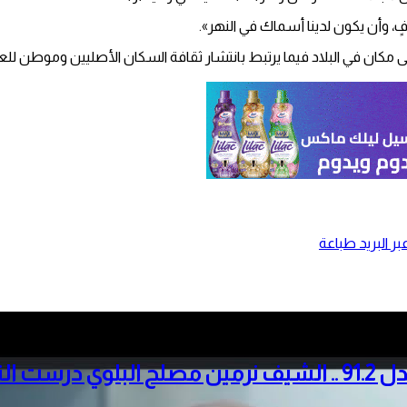
 وأن يكون لدينا أسماك في النهر».
 مكان في البلاد فيما يرتبط بانتشار ثقافة السكان الأصليين وموطن للع
ر البريد
طباعة
صنعت لذاتها مملكة والثانية على دفعتها بمعدل 91.2 .. الشيف نر