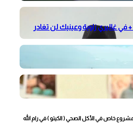
الفنان المبدع خالد حوراني يرفع أطفال غزة ما بين الأرض والسماء في معرضه الشخصي 1030 + في غاليري زاوية وعينيك لن تغادر