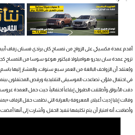
أقدم عمدة مكسيكي على الزواج من تمساح كان يرتدي فستان زفاف أ
تزوج عمدة سان بيدرو هواميلولا فيكتور هوغو سوسا من التمساح كجزء
ويُعتقد أن الزواحف البالغة من العمر سبع سنوات، والمشار إليها باسم «
في احتفال ملوّن، تصاعدت الموسيقى التقليدية ورقص المحتفلون بينما 
دقت الأبواق وأطلقت الطبول إيقاعاً احتفالياً، حيث حمل العمدة عروسه 
وقالت إيليا إديث أغيلار، المعروفة بالعرابة التي نظمت حفل الزفاف «يمن
وأضافت، أنه امتياز أن يتم تكليفها تنفيذ الحفل، وأشارت إلى أنها أمض