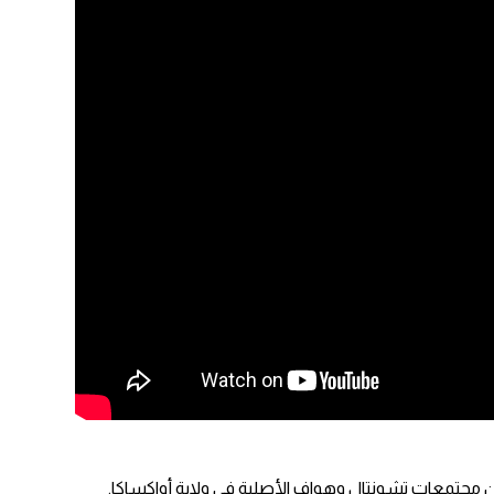
 مجتمعات تشونتال وهواف الأصلية في ولاية أواكساكا.