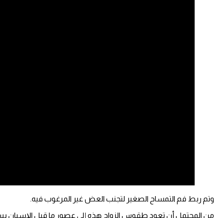
وتم ربط فم التمساح الصغير لتجنب العض غير المرغوب فيه.
من المحتمل أن تعود طقوس الزواج هذه إلى عصور ما قبل الإسبان بين