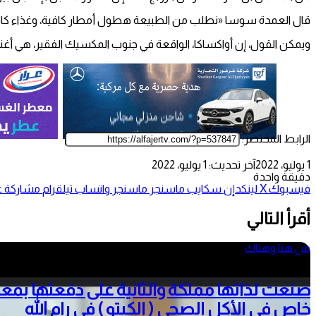
قال العمدة سوسا «نطلب من الطبيعة هطول أمطار كافية، وغذاء كافٍ،
ويمكن القول، إن أواكساكا، الواقعة في جنوب المكسيك الفقير، هي أغنى
الرابط المختصر:
1 يوليو، 2022
آخر تحديث: 1 يوليو، 2022
دقيقة واحدة
فيسبوك
‫X
لينكدإن
سكايب
ماسنجر
ماسنجر
واتساب
تيلقرام
مشاركة عب
أقرأ التالي
من هنا وهناك
5 أغسطس، 2026
خاص في الأكل الصحي ( الكيتو ) في رام الله