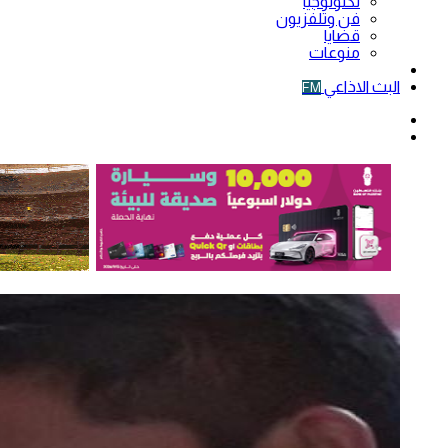
تكنولوجيا
فن وتلفزيون
قضايا
منوعات
فيديو
البث الاذاعي
FM
الوضع
المظلم