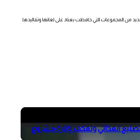
ديد من المجموعات التي حافظت بعناد على لغاتها وتقاليدها.
مين مصلح البلوي درست التصنيع الغذائي وتعكف لإنارة مشروع