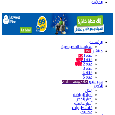
القائمة
الرئيسية
سياسة الخصوصية
مباشر
LIVE
قناة 1
HD
قناة 1
دولي
قناة 2
دولي
قناة 3
قناة 4
قناة 5
فجر شو
أفلام ومسلسلات
الأخبار
الكل
أخبار الرياضة
أخبار الفجر
أخبار عالمية
فلسطينيات
محليات