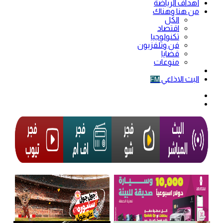
أهداف الرياضة
من هنا وهناك
الكل
اقتصاد
تكنولوجيا
فن وتلفزيون
قضايا
منوعات
فيديو
البث الاذاعي
FM
الوضع
المظلم