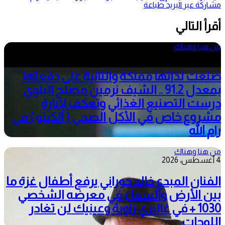
مشاركة عبر البريد
طباعة
أقرأ التالي
من هنا وهناك
5 أغسطس، 2026
صنعت لذاتها مملكة والثانية على دفعتها
بمعدل 91.2 .. الشيف نرمين مصلح البلوي
درست التصنيع الغذائي وتعكف لإنارة
مشروع خاص في الأكل الصحي ( الكيتو ) في
رام الله
من هنا وهناك
4 أغسطس، 2026
الفنان المبدع خالد حوراني يرفع أطفال غزة ما
بين الأرض والسماء في معرضه الشخصي
1030 + في غاليري زاوية وعينيك لن تغادر
اللوحات