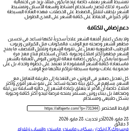
تمشيط الشعر بعنف، خاصة عندما يكون مبللاً، يزيد من احتمالية
تكسره. لذلك يُنصح باستخدام أمشاط واسعة الأسنان وتمشيط
الشعر بلطف لتقليل الضغط على الخصلات. فهذه العادة البسيطة
تؤثر كثيراً في الحفاظ على كثافة الشعر على المدى الطويل.
دعم إضافي للكثافة
ولا يمكن اعتبار أقنعة الشعر علاجاً سحرياً، لكنها تساعد في تحسين
مظهر الشعر وصحته مع الوقت. فالمكونات مثل الكيراتين وزيوت
الترطيب الطبيعية تعمل على تقوية الشعرة وتقليل التقصف، ما يمنح
الشعر مظهراً أكثر امتلاءً وحيوية. كما أن استخدام قناع مغذٍ مرة
أسبوعياً يمكن أن يكون إضافة فعالة للروتين اليومي للعناية بالشعر.
فاستعادة كثافة الشعر المفقودة لا تعتمد على خطوة واحدة، بل على
مجموعة عادات يومية بسيطة تتراكم نتائجها مع الوقت.
كل تعديل صغير في الروتين، من التغذية إلى طريقة التعامل مع
الشعر، يساهم في خلق بيئة صحية تساعد على نمو شعر أقوى وأكثر
امتلاءً. خاصةً أن الأمر لا يتعلق بإعادة الشعر إلى حالته السابقة بين ليلة
وضحاها، بل ببناء روتين مستمر يمنحه فرصة ليبدو أكثر كثافة وحيوية
بشكل طبيعي ومستدام.
الرابط المختصر:
28 مايو، 2026
آخر تحديث: 28 مايو، 2026
3 دقائق
فيسبوك
‫X
لينكدإن
سكايب
ماسنجر
ماسنجر
واتساب
تيلقرام