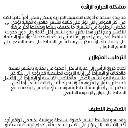
مشكلة الحرارة الزائدة
قد يبدو استخدام أدوات التصفيف الحرارية بشكل متكرر أمراً عادياً، لكنه
من أكثر العوامل التي تؤثر على كثافة الشعر. فالحرارة العالية تؤدي إلى
فقدان الرطوبة من الشعرة، ما يضعف بنيتها ويجعلها أكثر عرضة
للتكسر. ومع تكرار هذا الضرر، يبدو الشعر أقل كثافة حتى دون حدوث
تساقط فعلي من الجذور. أما تقليل استخدام هذه الأدوات، أو الاعتماد
على واقيات الحرارة، يمكن أن يساعد في الحفاظ على صحة الشعر على
المدى الطويل.
الترطيب المتوازن
تحتاج فروة الرأس إلى عناية لا تقل أهمية عن العناية بالشعر نفسه.
فالجفاف أو الإفراط في إزالة الزيوت الطبيعية قد يؤدي إلى بيئة غير
مناسبة لنمو الشعر الصحي. فالمنتجات القاسية أو الإفراط في الغسل
قد يخلّان بتوازن الفروة، ما يؤثر تدريجياً على كثافة الشعر. أما الحل
فيكمن في اختيار منتجات لطيفة، وتجنب الإفراط في التنظيف، مع
الحفاظ على توازن الرطوبة الطبيعي.
التمشيط اللطيف
وقد يبدو تمشيط الشعر خطوة بسيطة وروتينية، لكنه في الواقع أحد
أكثر الأسباب التي تؤثر على تكسر الشعر. فاستخدام فرشاة قاسية أو