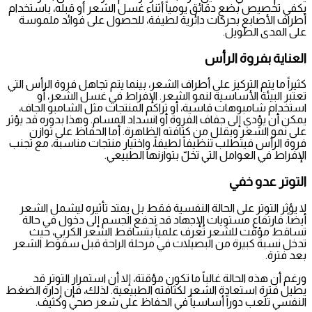
يكفي تخصيص بضع دقائق يومياً أثناء غسل الشعر أو قبله، باستخدام
أطراف الأصابع بحركات دائرية لطيفة، للحصول على فوائد ملموسة
على المدى الطويل.
العناية بفروة الرأس
كثيراً ما يتم التركيز على أطراف الشعر، بينما يتم تجاهل فروة الرأس التي
تعتبر البيئة الأساسية لنمو الشعر. الإفراط في غسل الشعر، أو
استخدام شامبوهات قاسية، أو تراكم المنتجات مثل الشامبو الجاف،
يمكن أن يؤدي إلى جفاف الفروة أو انسداد المسام. وهذا بدوره قد يؤثر
على نمو الشعر ويقلل من كثافته الظاهرة. أما الحفاظ على توازن
فروة الرأس فيتطلب تنظيفاً لطيفاً، واختيار منتجات مناسبة، مع تجنب
الإفراط في العوامل التي تخلّ بتوازنها الطبيعي.
التوتر عدو خفي
لا يؤثر التوتر على الحالة النفسية فقط بل يمتد تأثيره ليشمل الشعر
أيضاً. فارتفاع مستويات الإجهاد قد تدفع الجسم إلى دخول في حالة
تساقط مؤقت للشعر تُعرف علمياً بتساقط الشعر الكربي، حيث
تدخل نسبة كبيرة من البصيلات في مرحلة الراحة قبل سقوط الشعر
بعد فترة.
ورغم أن هذه الحالة غالباً ما تكون مؤقتة، إلا أن استمرار التوتر قد
يطيل فترة استعادة الشعر لكثافته الطبيعية. لذلك، فإن إدارة الضغط
النفسي تلعب دوراً أساسياً في الحفاظ على شعر صحي وكثيف.