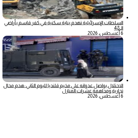
السلطات الإسرائيلية تهدم بناية سكنية في كفر قاسم بأراضي
الـ48
6 أغسطس، 2026
الاحتلال يواصل عدوانه على مخيم قلنديا لليوم الثاني: هدم محال
تجارية ومداهمة عشرات المنازل
6 أغسطس، 2026
‫X
تيلقرام
ماسنجر
ماسنجر
واتساب
فيسبوك