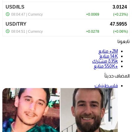
تابعونا
2M+
متابع
14K
متابع
835k
مشترك
+550K
متابع
المضاف حديثاً
فلسطينيات