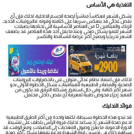
التغذية هي الأساس
يشكل الشعر انعكاساً مباشراً لصحة الجسم الداخلية، لذلك فإن أي
نقص غذائي قد ينعكس سريعاً على كثافته وقوته. فالبروتينات، الحديد،
الزنك، والفيتامين D من العناصر الأساسية التي تحتاجها بصيلات
الشعر للنمو بشكل صحي. وعندما يقل أحد هذه العناصر، قد يضعف
الشعر تدريجياً ويصبح أكثر عرضة للتساقط والتكسر.
لذلك، فإن اعتماد نظام غذائي متوازن غني بالخضراوات، البروتينات
الصحية، والمصادر الطبيعية للفيتامينات، يشكل الخطوة الأولى نحو
شعر أكثر كثافة. وفي حال استمرار مشكلة الترقق قد يكون من
المفيد إجراء فحوص طبية لمعرفة أي نقص داخلي محتمل.
فوائد التدليك
قد تبدو هذه الخطوة بسيطة، لكنها واحدة من أكثر الطرق الطبيعية
لدعم صحة الشعر، إذ يساعد تدليك فروة الرأس بلطف على تنشيط
الدورة الدموية، ما يعزز وصول المغذيات إلى البصيلات. ومع الوقت، قد
يساهم ذلك في تحسين قوة الشعرة ودعم نموها بشكل أكثر صحة.