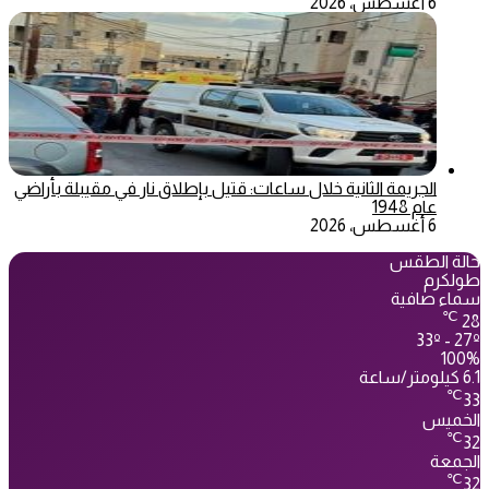
6 أغسطس، 2026
الجريمة الثانية خلال ساعات: قتيل بإطلاق نار في مقيبلة بأراضي
عام 1948
6 أغسطس، 2026
حالة الطقس
طولكرم
سماء صافية
℃
28
33º - 27º
100%
6.1 كيلومتر/ساعة
℃
33
الخميس
℃
32
الجمعة
℃
32