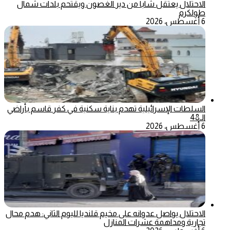
الاحتلال يعتقل شابا من دير الغصون ويقتحم بلدات شمال
طولكرم
6 أغسطس، 2026
السلطات الإسرائيلية تهدم بناية سكنية في كفر قاسم بأراضي
الـ48
6 أغسطس، 2026
الاحتلال يواصل عدوانه على مخيم قلنديا لليوم الثاني: هدم محال
تجارية ومداهمة عشرات المنازل