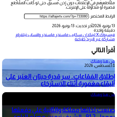
مقاطعهم في الإعلانات دون إذن مسبق، حتى لو كانت المقاطع
قصيرة أو متداولة على الإنترنت.
الرابط المختصر:
13 يونيو، 2026
آخر تحديث: 13 يونيو، 2026
دقيقة واحدة
فيسبوك
‫X
لينكدإن
سكايب
ماسنجر
ماسنجر
واتساب
تيلقرام
مشاركة عبر البريد
طباعة
أقرأ التالي
من هنا وهناك
8 أغسطس، 2026
إطلاق الفقاعات.. سر قدرة حيتان العنبر على
البقاء مغمورة أثناء الاسترخاء
من هنا وهناك
5 أغسطس، 2026
صنعت لذاتها مملكة والثانية على دفعتها
بمعدل 91.2 .. الشيف نرمين مصلح البلوي