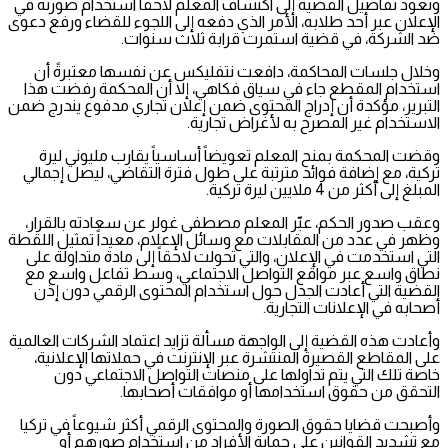
وتعود تفاصيل القضية إلى اكتشاف المعلم لاحقاً استخدام صورته في
الإعلان عبر أحد طلابه، الأمر الذي دفعه إلى اللجوء للقضاء ورفع دعوى
ضد الشركة، في قضية استمرت قرابة ثلاث سنوات.
وخلال جلسات المحاكمة، دافعت نتفليكس عن نفسها معتبرةً أن
استخدام المقطع جاء في سياق فكاهي، إلا أن المحكمة رفضت هذا
التبرير، مؤكدة أن إدراج المحتوى ضمن إعلان تجاري مدفوع يندرج ضمن
الاستخدام غير المصرح به لأغراض تجارية.
وقضت المحكمة بمنح المعلم تعويضاً أساسياً يقارب مليوني ليرة
تركية، مع إضافة فوائد مترتبة على طول فترة التقاضي، ليصل إجمالي
المبلغ إلى أكثر من 4 ملايين ليرة تركية.
وعقب صدور الحكم، عبّر المعلم مصطفى غولر عن سعادته بالقرار،
وظهر في عدد من المقابلات مع وسائل الإعلام، معيداً تمثيل اللقطة
التي استخدمت في الإعلان، والتي تحولت لاحقاً إلى مادة متداولة على
نطاق واسع عبر مواقع التواصل الاجتماعي، وسط تفاعل واسع مع
القضية التي أعادت الجدل حول استخدام المحتوى الرقمي دون إذن
أصحابه في الإعلانات التجارية.
وأعادت هذه القضية إلى الواجهة مسألة تزايد اعتماد الشركات العالمية
على المقاطع القصيرة المنتشرة عبر الإنترنت في حملاتها الإعلانية،
خاصة تلك التي يتم تداولها على منصات التواصل الاجتماعي دون
التحقق من حقوق استخدامها أو موافقات أصحابها.
وأصبحت قضايا حقوق الصورة والمحتوى الرقمي أكثر شيوعاً في تركيا
مع تشديد القوانين على حماية الأفراد من استخدام صورهم أو