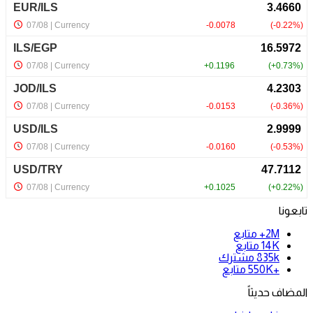
تابعونا
2M+
متابع
14K
متابع
835k
مشترك
+550K
متابع
المضاف حديثاً