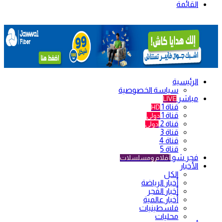
القائمة
الرئيسية
سياسة الخصوصية
مباشر
LIVE
قناة 1
HD
قناة 1
دولي
قناة 2
دولي
قناة 3
قناة 4
قناة 5
فجر شو
أفلام ومسلسلات
الأخبار
الكل
أخبار الرياضة
أخبار الفجر
أخبار عالمية
فلسطينيات
محليات