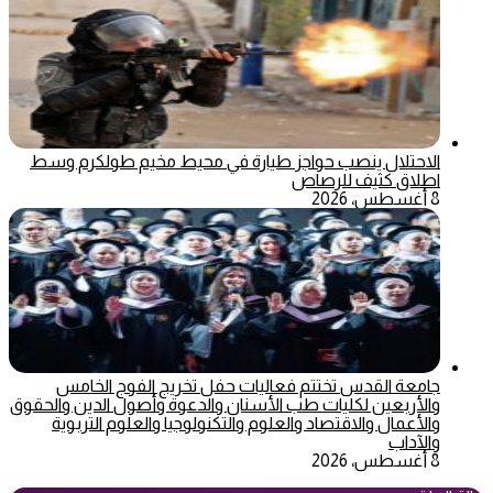
الاحتلال ينصب حواجز طيارة في محيط مخيم طولكرم وسط
اطلاق كثيف للرصاص
8 أغسطس، 2026
جامعة القدس تختتم فعاليات حفل تخريج الفوج الخامس
والأربعين لكليات طب الأسنان والدعوة وأصول الدين والحقوق
والأعمال والاقتصاد والعلوم والتكنولوجيا والعلوم التربوية
والآداب
8 أغسطس، 2026