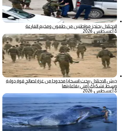
الاحتلال يحتجز مواطنين من طمون ومخيم الفارعة
8 أغسطس، 2026
جيش الاحتلال يبحث انسحابا محدودا من غزة لصالح قوة دولية
وسط تشكيك أمني بفاعليتها
8 أغسطس، 2026