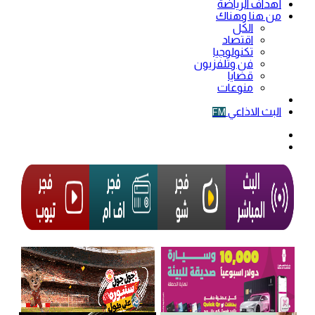
أهداف الرياضة
من هنا وهناك
الكل
اقتصاد
تكنولوجيا
فن وتلفزيون
قضايا
منوعات
فيديو
البث الاذاعي
FM
الوضع
المظلم