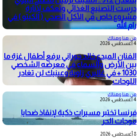
درست التصنيع الغذائي وتعكف لإنارة
مشروع خاص في الأكل الصحي ( الكيتو ) في
رام الله
من هنا وهناك
4 أغسطس، 2026
الفنان المبدع خالد حوراني يرفع أطفال غزة ما
بين الأرض والسماء في معرضه الشخصي
1030 + في غاليري زاوية وعينيك لن تغادر
اللوحات
من هنا وهناك
4 أغسطس، 2026
فرنسا تختبر مسيرات ذكية لإنقاذ ضحايا
موجات الحر
8 أغسطس، 2026