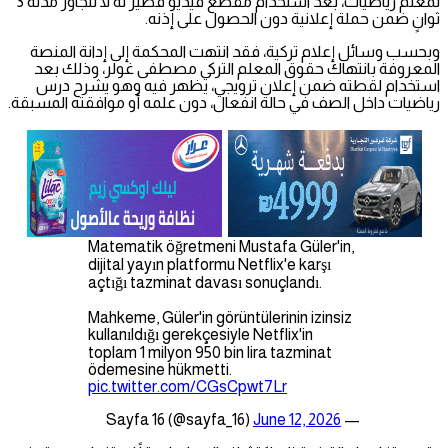
لمعلم رياضيات، بعد استخدام مقطع فيديو قصير له لا تتجاوز مدته 3
ثوانٍ ضمن حملة إعلانية دون الحصول على إذنه.
وبحسب وسائل إعلام تركية، فقد انتهت المحكمة إلى إدانة المنصة
المعروفة بانتهاك حقوق المعلم التركي مصطفى غولر، وذلك بعد
استخدام لقطته ضمن إعلان ترويجي، يظهر فيه وهو يشرح درس
رياضيات داخل الصف في حالة انفعال، دون علمه أو موافقته المسبقة.
Matematik öğretmeni Mustafa Güler'in,
dijital yayın platformu Netflix'e karşı
açtığı tazminat davası sonuçlandı.
Mahkeme, Güler'in görüntülerinin izinsiz
kullanıldığı gerekçesiyle Netflix'in
toplam 1 milyon 950 bin lira tazminat
ödemesine hükmetti.
pic.twitter.com/CGsCpwt7Lr
June 12, 2026
— Sayfa 16 (@sayfa_16)