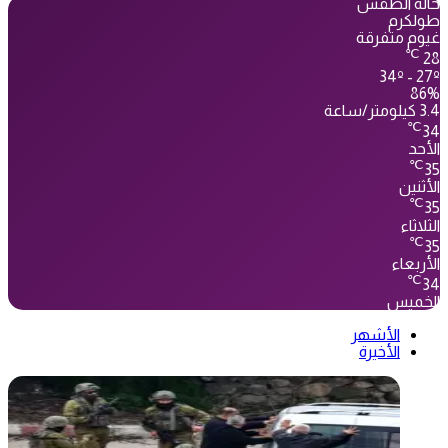
حالة الطقس
طولكرم
غيوم متفرقة
℃
28
34º - 27º
86%
3.4 كيلومتر/ساعة
℃
34
الأحد
℃
35
الأثنين
℃
35
الثلاثاء
℃
35
الأربعاء
℃
34
الخميس
الأشهر
الأخيرة