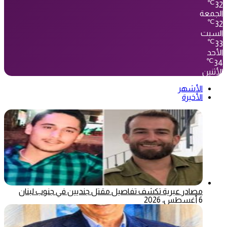
℃
32
الجمعة
℃
32
السبت
℃
33
الأحد
℃
34
الأثنين
الأشهر
الأخيرة
مصادر عبرية تكشف تفاصيل مقتل جنديين في جنوب لبنان
6 أغسطس، 2026