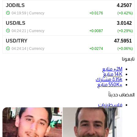
تابعونا
2M+
متابع
14K
متابع
835k
مشترك
+550K
متابع
المضاف حديثاً
فلسطينيات