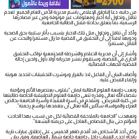
من جانبه، دعا الناطق الإعلامي باسم مديرية الأمن العام الجميع لعدم
تناقل وتداول أية أخبار ومعلومات غير موثوقة ومن غير مصادرها
الرسمية، بما يتعلق بحادثة مقتل الطالبة الجامعية.
وأكد أن تناقل وتداول مثل تلك الاخبار يتسبب بأثار سلبية بحق الضحية
وذويها، لافتا إلى أن التحقيق في القضية ما زال مستمرا والبحث عن
القاتل مستمرا.
وأشار إلى أن مديرية الاعلام والشرطة المجتمعية تواكب التحقيق
الجاري في القضية، وستقوم بنشر مجرياته أولا بأول ولحين إحالة
القضية للجهات القضائية.
وأضاف البيان أن الفاعل لاذ بالفرار وبوشرت التحقيقات لتحديد هويته
وإلقاء القبض عليه.
ونعت جامعة العلوم الطالبة ايمان “بقلوب يعتصرها الألم ومؤمنة
بقضاء الله تعالى وقدره تنعى جامعة العلوم التطبيقية الخاصة طالبتها
من كلية التمريض.. وتتقدم من أسرة الفقيدة وأسرة الجامعة بخالص
العزاء والمواساة سائلين الله تعالى أن يتغمدها بواسع رحمته”.
وتعهدت “الجامعة بالملاحقة القضائية لكل من تسبب بهذا الحادث
المؤلم حتى ينال القصاص العادل على جريمته البشعة”.
وكان أحد الأشخاص قد أقدم ظهر الخميس، على إطلاق عيارات نارية
باتجاه إحدى الفتيات داخل جامعة خاصة شمال العاصمة، وفق بيان