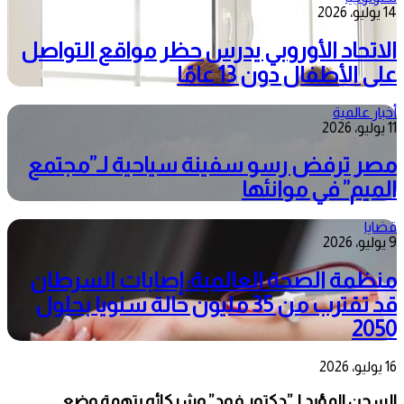
14 يوليو، 2026
الاتحاد الأوروبي يدرس حظر مواقع التواصل
على الأطفال دون 13 عامًا
أخبار عالمية
11 يوليو، 2026
مصر ترفض رسو سفينة سياحية لـ”مجتمع
الميم” في موانئها
قضايا
9 يوليو، 2026
منظمة الصحة العالمية: إصابات السرطان
قد تقترب من 35 مليون حالة سنويا بحلول
2050
16 يوليو، 2026
السجن المؤبد لـ”دكتور فود” وشركائه بتهمة وضع