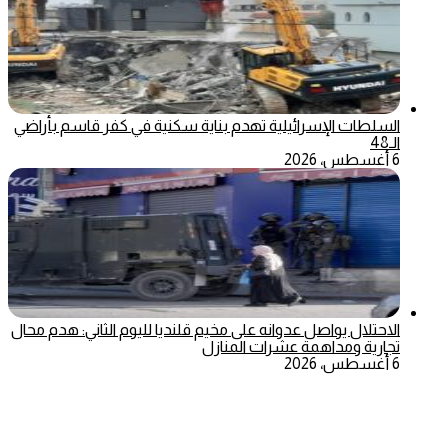
السلطات الإسرائيلية تهدم بناية سكنية في كفر قاسم بأراضي
الـ48
6 أغسطس، 2026
الاحتلال يواصل عدوانه على مخيم قلنديا لليوم الثاني: هدم محال
تجارية ومداهمة عشرات المنازل
6 أغسطس، 2026
‫X
تيلقرام
ماسنجر
ماسنجر
واتساب
فيسبوك