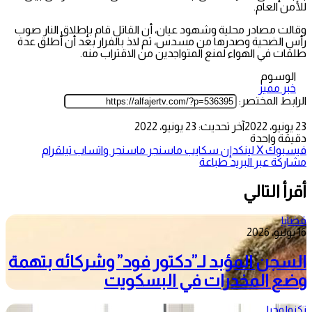
للأمن العام.
وقالت مصادر محلية وشهود عيان، أن القاتل قام بإطلاق النار صوب
رأس الضحية وصدرها من مسدس، ثم لاذ بالفرار بعد أن أطلق عدة
طلقات في الهواء لمنع المتواجدين من الاقتراب منه.
الوسوم
خبر مميز
الرابط المختصر:
23 يونيو، 2022
آخر تحديث: 23 يونيو، 2022
دقيقة واحدة
فيسبوك
‫X
لينكدإن
سكايب
ماسنجر
ماسنجر
واتساب
تيلقرام
مشاركة عبر البريد
طباعة
أقرأ التالي
قضايا
16 يوليو، 2026
السجن المؤبد لـ”دكتور فود” وشركائه بتهمة
وضع المخدرات في البسكويت
تكنولوجيا