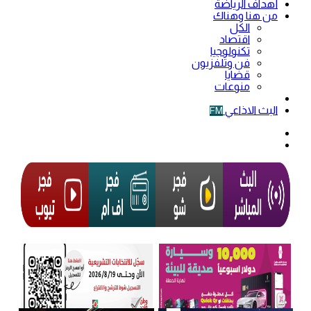
أهداف الرياضة
من هنا وهناك
الكل
اقتصاد
تكنولوجيا
فن وتلفزيون
قضايا
منوعات
فيديو
البث الاذاعي
FM
الوضع
المظلم