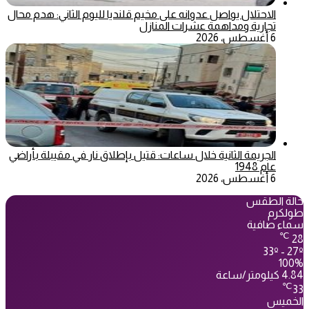
الاحتلال يواصل عدوانه على مخيم قلنديا لليوم الثاني: هدم محال
تجارية ومداهمة عشرات المنازل
6 أغسطس، 2026
الجريمة الثانية خلال ساعات: قتيل بإطلاق نار في مقيبلة بأراضي
عام 1948
6 أغسطس، 2026
حالة الطقس
طولكرم
سماء صافية
℃
28
33º - 27º
100%
4.84 كيلومتر/ساعة
℃
33
الخميس