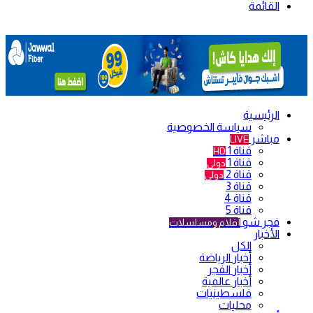
القائمة
الرئيسية
سياسة الخصوصية
مباشر
LIVE
قناة 1
HD
قناة 1
دولي
قناة 2
دولي
قناة 3
قناة 4
قناة 5
فجر شو
أفلام ومسلسلات
الأخبار
الكل
أخبار الرياضة
أخبار الفجر
أخبار عالمية
فلسطينيات
محليات