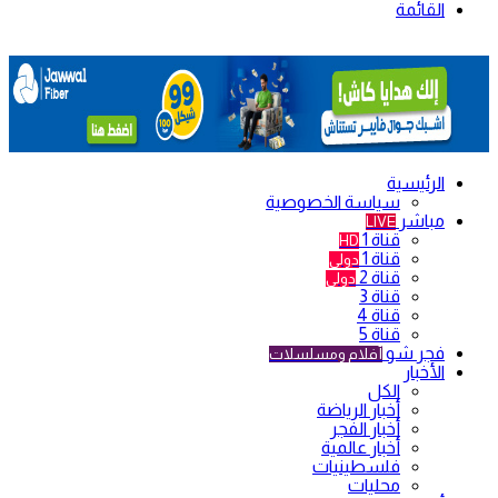
القائمة
الرئيسية
سياسة الخصوصية
مباشر
LIVE
قناة 1
HD
قناة 1
دولي
قناة 2
دولي
قناة 3
قناة 4
قناة 5
فجر شو
أفلام ومسلسلات
الأخبار
الكل
أخبار الرياضة
أخبار الفجر
أخبار عالمية
فلسطينيات
محليات