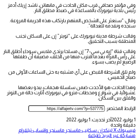
وفي مؤتمر صحافي قرب مكان الحادث في مانهاتن، ناشد إريك أدمز
رئيس بلدية نيويورك بالمساعدة في ضبط مطلق النار.
وقال: “سنعثر على الشخص المتهم بارتكاب هذه الجريمة المروعة.
سنجده ونقدمه للعدالة”.
وقالت شرطة مدينة نيويورك على “تويتر” إن على السكان تجنب
المنطقة بسبب التحقيق.
وقالت قناة “إيه.بي.سي-7” إن مسلحا يرتدي ملابس سوداء أطلق النار
على رأس المرأة بعدما اقترب منها من الخلف، مضيفة أن طفلها
الرضيع لم يصب بسوء.
ولم تلق الشرطة القبض على أي مشتبه به حتى الساعات الأولى من
صباح الخميس.
وهذا الحادث هو الأحدث ضمن سلسلة هجمات، يبدو بعضها
عشوائيا، في شوارع ومحطات مترو في نيويورك أثارت حالة من التوتر
والقلق بين السكان.
الرابط المختصر:
1 يوليو، 2022
آخر تحديث: 1 يوليو، 2022
دقيقة واحدة
فيسبوك
‫X
لينكدإن
سكايب
ماسنجر
ماسنجر
واتساب
تيلقرام
مشاركة عبر البريد
طباعة