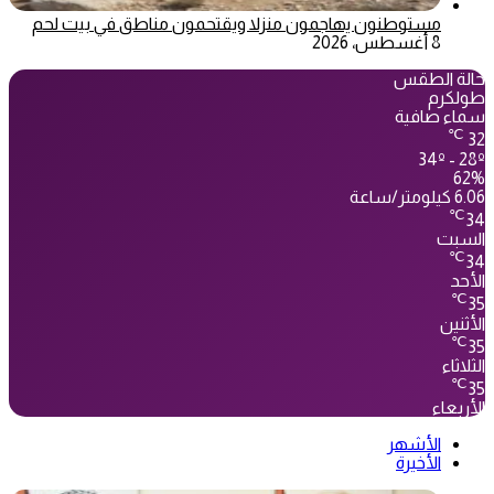
مستوطنون يهاجمون منزلا ويقتحمون مناطق في بيت لحم
8 أغسطس، 2026
حالة الطقس
طولكرم
سماء صافية
℃
32
34º - 28º
62%
6.06 كيلومتر/ساعة
℃
34
السبت
℃
34
الأحد
℃
35
الأثنين
℃
35
الثلاثاء
℃
35
الأربعاء
الأشهر
الأخيرة