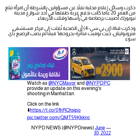
ذكرت وسائل إعلام محلية نقلاً عن مسؤولين بالشرطة أن امرأة تبلغ
من العمر 20 عاما كانت تدفع عربة طفلها في أحد شوارع مدينة
نيويورك أصيبت برصاصة في رأسها وقتلت الأربعاء.
وذكرت قناة (إن.بي.سي-4) أن الضحية نُقلت إلى مركز مستشفى
متروبوليتان، حيث توفيت متأثرة بجروحها‘ فيما لم يصب الرضيع بأي
سوء.
Watch as
@NYCMayor
and
@NYPDPC
provide an update on this evening's
shooting in Manhattan.
Click on the link
⬇️
https://t.co/01hRChsipo
pic.twitter.com/QMT59Kkknc
June
— NYPD NEWS (@NYPDnews)
30, 2022