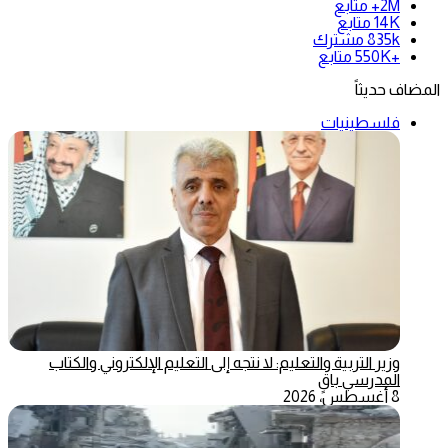
2M+
متابع
14K
متابع
835k
مشترك
+550K
متابع
المضاف حديثاً
فلسطينيات
وزير التربية والتعليم: لا نتجه إلى التعليم الإلكتروني والكتاب
المدرسي باقٍ
8 أغسطس، 2026