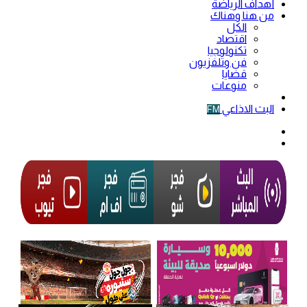
أهداف الرياضة
من هنا وهناك
الكل
اقتصاد
تكنولوجيا
فن وتلفزيون
قضايا
منوعات
فيديو
البث الاذاعي
FM
الوضع
المظلم