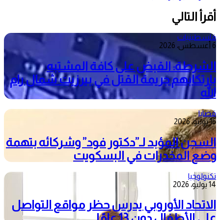
أقرأ التالي
فلسطينيات
6 أغسطس، 2026
الشرطة: القبض على كافة المشتبه
بارتكابهم جريمة القتل في بيرزيت شمال رام
الله
قضايا
16 يوليو، 2026
السجن المؤبد لـ”دكتور فود” وشركائه بتهمة
وضع المخدرات في البسكويت
تكنولوجيا
14 يوليو، 2026
الاتحاد الأوروبي يدرس حظر مواقع التواصل
على الأطفال دون 13 عامًا