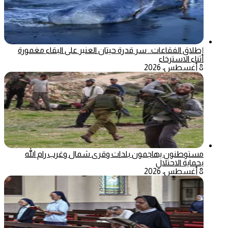
إطلاق الفقاعات.. سر قدرة حيتان العنبر على البقاء مغمورة
أثناء الاسترخاء
8 أغسطس، 2026
مستوطنون يهاجمون بلدات وقرى شمال وغرب رام الله
بحماية الاحتلال
8 أغسطس، 2026