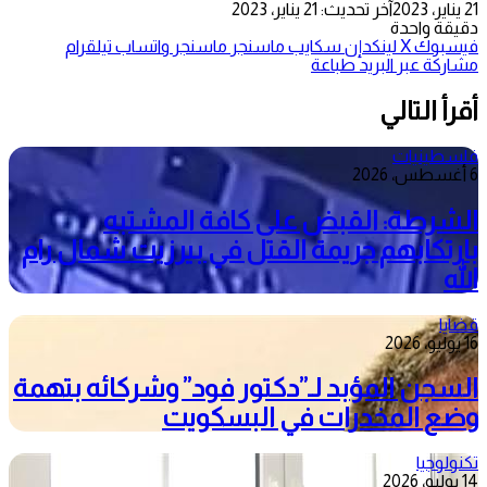
21 يناير، 2023
آخر تحديث: 21 يناير، 2023
دقيقة واحدة
فيسبوك
‫X
لينكدإن
سكايب
ماسنجر
ماسنجر
واتساب
تيلقرام
مشاركة عبر البريد
طباعة
أقرأ التالي
فلسطينيات
6 أغسطس، 2026
الشرطة: القبض على كافة المشتبه
بارتكابهم جريمة القتل في بيرزيت شمال رام
الله
قضايا
16 يوليو، 2026
السجن المؤبد لـ”دكتور فود” وشركائه بتهمة
وضع المخدرات في البسكويت
تكنولوجيا
14 يوليو، 2026