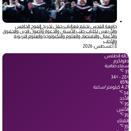
جامعة القدس تختتم فعاليات حفل تخريج الفوج الخامس
والأربعين لكليات طب الأسنان والدعوة وأصول الدين والحقوق
والأعمال والاقتصاد والعلوم والتكنولوجيا والعلوم التربوية
والآداب
8 أغسطس، 2026
حالة الطقس
طولكرم
سماء صافية
℃
31
34º - 28º
65%
4.21 كيلومتر/ساعة
℃
34
الأحد
℃
35
الأثنين
℃
35
الثلاثاء
℃
35