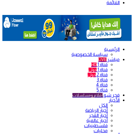
القائمة
الرئيسية
سياسة الخصوصية
مباشر
LIVE
قناة 1
HD
قناة 1
دولي
قناة 2
دولي
قناة 3
قناة 4
قناة 5
فجر شو
أفلام ومسلسلات
الأخبار
الكل
أخبار الرياضة
أخبار الفجر
أخبار عالمية
فلسطينيات
محليات