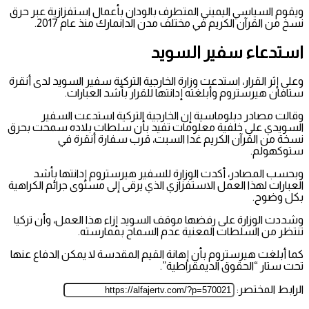
ويقوم السياسي اليميني المتطرف بالودان بأعمال استفزازية عبر حرق
نسخ من القرآن الكريم في مختلف مدن الدانمارك منذ عام 2017.
استدعاء سفير السويد
وعلى إثر القرار، استدعت وزارة الخارجية التركية سفير السويد لدى أنقرة
ستافان هيرستروم وأبلغته إدانتها للقرار بأشد العبارات.
وقالت مصادر دبلوماسية إن الخارجية التركية استدعت السفير
السويدي على خلفية معلومات تفيد بأن سلطات بلاده سمحت بحرق
نسخة من القرآن الكريم غدا السبت، قرب سفارة أنقرة في
ستوكهولم.
وبحسب المصادر، أكدت الوزارة للسفير هيرستروم إدانتها بأشد
العبارات لهذا العمل الاستفزازي الذي يرقى إلى مستوى جرائم الكراهية
بكل وضوح.
وشددت الوزارة على رفضها موقف السويد إزاء هذا العمل، وأن تركيا
تنتظر من السلطات المعنية عدم السماح بممارسته.
كما أبلغت هيرستروم بأن إهانة القيم المقدسة لا يمكن الدفاع عنها
تحت ستار “الحقوق الديمقراطية”.
الرابط المختصر: