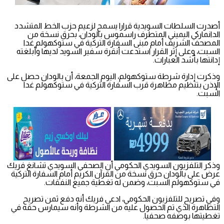
أصدرت السلطات السويدية قرارا يسمح لزعيم حزب الخط المتشدد
الدانماركي اليميني المتطرف راسموس بالودان، بحرق نسخة من
المصحف الشريف أمام مبنى السفارة التركية في ستوكهولم غدا
السبت، وعلى إثر القرار استدعت أنقرة سفير السويد لديها وأبلغته
إدانتها بأشد العبارات.
وذكرت إدارة شرطة ستوكهولم، اليوم الجمعة، أن بالودان حصل على
الإذن بتنظيم مظاهرة قرب السفارة التركية في ستوكهولم غدا
السبت.
وذكر التلفزيون السويدي الحكومي أن الصحفي السويدي تشانغ فريك
عرض على بالودان حرق نسخة من القرآن الكريم أمام السفارة التركية
في ستوكهولم السبت، وضمن له تغطية جميع النفقات.
وفي تصريح للتلفزيون الحكومي، ادعى فريك أنه دفع ثمن تصريح
التظاهرة الذي تم الحصول عليه من الشرطة وأنه سيمارس حقه في
تغطيتها بوصفه صحفيا.