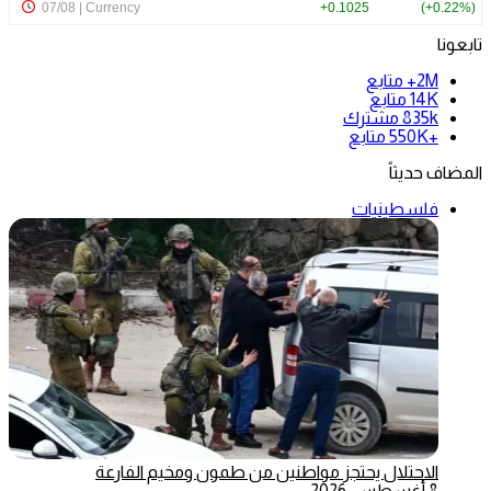
تابعونا
2M+
متابع
14K
متابع
835k
مشترك
+550K
متابع
المضاف حديثاً
فلسطينيات
الاحتلال يحتجز مواطنين من طمون ومخيم الفارعة
8 أغسطس، 2026