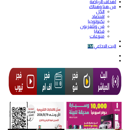
أهداف الرياضة
من هنا وهناك
الكل
اقتصاد
تكنولوجيا
فن وتلفزيون
قضايا
منوعات
فيديو
البث الاذاعي
FM
الوضع
المظلم