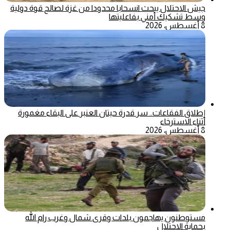
جيش الاحتلال يبحث انسحابا محدودا من غزة لصالح قوة دولية
وسط تشكيك أمني بفاعليتها
8 أغسطس، 2026
إطلاق الفقاعات.. سر قدرة حيتان العنبر على البقاء مغمورة
أثناء الاسترخاء
8 أغسطس، 2026
مستوطنون يهاجمون بلدات وقرى شمال وغرب رام الله
بحماية الاحتلال