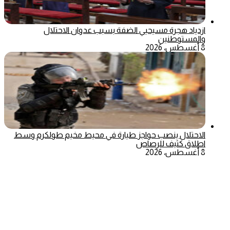
ازدياد هجرة مسيحيي الضفة بسبب عدوان الاحتلال
والمستوطنين
8 أغسطس، 2026
الاحتلال ينصب حواجز طيارة في محيط مخيم طولكرم وسط
اطلاق كثيف للرصاص
8 أغسطس، 2026
‫X
تيلقرام
ماسنجر
ماسنجر
واتساب
فيسبوك