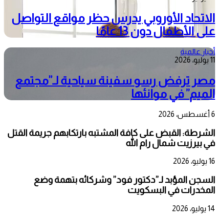
الاتحاد الأوروبي يدرس حظر مواقع التواصل
على الأطفال دون 13 عامًا
أخبار عالمية
11 يوليو، 2026
مصر ترفض رسو سفينة سياحية لـ”مجتمع
الميم” في موانئها
6 أغسطس، 2026
الشرطة: القبض على كافة المشتبه بارتكابهم جريمة القتل
في بيرزيت شمال رام الله
16 يوليو، 2026
السجن المؤبد لـ”دكتور فود” وشركائه بتهمة وضع
المخدرات في البسكويت
14 يوليو، 2026