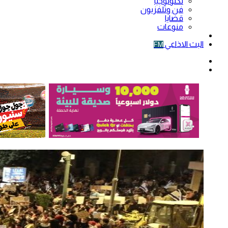
تكنولوجيا
فن وتلفزيون
قضايا
منوعات
فيديو
البث الاذاعي
FM
الوضع
المظلم