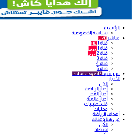
الرئيسية
سياسة الخصوصية
مباشر
LIVE
قناة 1
HD
قناة 1
دولي
قناة 2
دولي
قناة 3
قناة 4
قناة 5
فجر شو
أفلام ومسلسلات
الأخبار
الكل
أخبار الرياضة
أخبار الفجر
أخبار عالمية
فلسطينيات
محليات
أهداف الرياضة
من هنا وهناك
الكل
اقتصاد