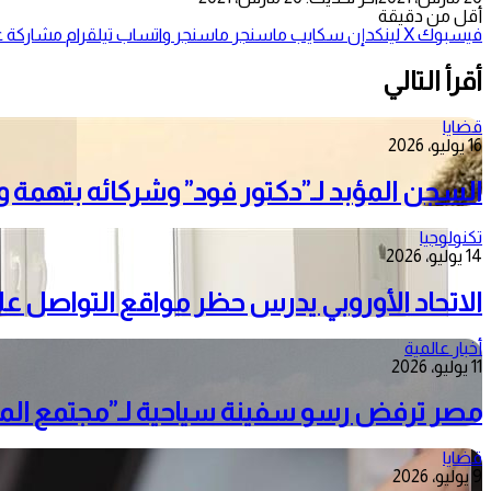
أقل من دقيقة
فيسبوك
‫X
لينكدإن
سكايب
ماسنجر
ماسنجر
واتساب
تيلقرام
مشاركة عب
أقرأ التالي
قضايا
16 يوليو، 2026
السجن المؤبد لـ”دكتور فود” وشركائه بتهمة
تكنولوجيا
14 يوليو، 2026
الاتحاد الأوروبي يدرس حظر مواقع التواصل على الأط
أخبار عالمية
11 يوليو، 2026
مصر ترفض رسو سفينة سياحية لـ”مجتمع الميم
قضايا
9 يوليو، 2026