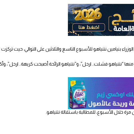
لوزراء بنيامين نتنياهو للأسبوع التاسع والثلاثين على التوالي، حيث تر
نها “نتنياهو فشلت.. ارحل”، و”نتنياهو الرائحة أصبحت كريهة.. ارحل”، وأك