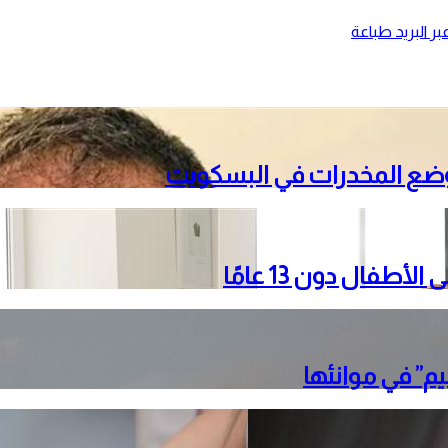
ر البريد
طباعة
 وضع المخدرات في البسكويت
فال دون 13 عامًا
” في موانئها