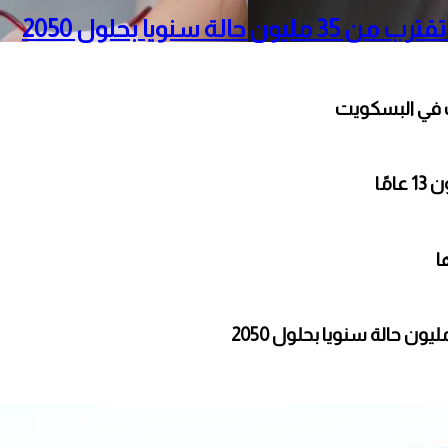
نويا بحلول 2050
ت في البسكويت
ًا
ا