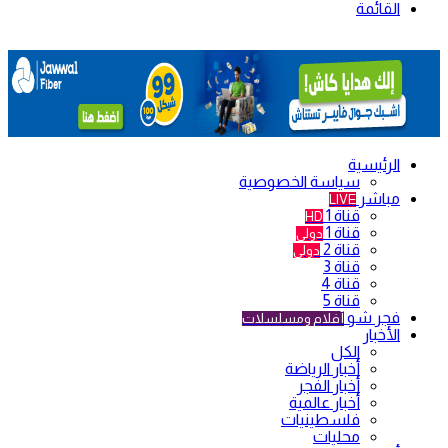
القائمة
الرئيسية
سياسة الخصوصية
مباشر
LIVE
قناة 1
HD
قناة 1
دولي
قناة 2
دولي
قناة 3
قناة 4
قناة 5
فجر شو
أفلام ومسلسلات
الأخبار
الكل
أخبار الرياضة
أخبار الفجر
أخبار عالمية
فلسطينيات
محليات