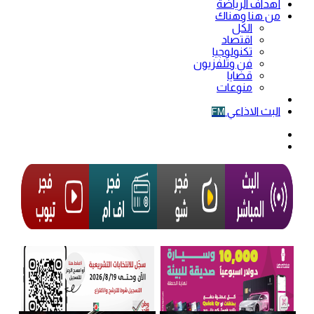
أهداف الرياضة
من هنا وهناك
الكل
اقتصاد
تكنولوجيا
فن وتلفزيون
قضايا
منوعات
فيديو
البث الاذاعي
FM
الوضع
المظلم