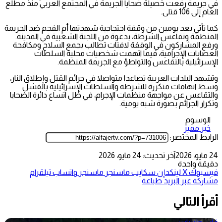
في جريمة رفعت حصيلة ضحايا الجريمة في المجتمع العربي منذ مطلع
العام إلى 106 قتلى.
كما تأتي بعد يومين من وقفة احتجاجية شهدتها أم الفحم ضد الجريمة
المنظمة وتقاعس الشرطة، بدعوة من اللجنة الشعبية في المدينة.
ورفع المشاركون في الوقفة لافتات تطالب بجمع السلاح ومكافحة
العصابات الإجرامية، فيما اتهمت شخصيات محلية السلطات
الإسرائيلية بالتقاعس والتواطؤ مع الجريمة المنظمة.
وتشهد البلدات العربية تصاعدا متواصلا في جرائم القتل وإطلاق النار،
وسط اتهامات متكررة للشرطة والسلطات الإسرائيلية بالفشل
والتقاعس عن مواجهة منظمات الإجرام، في ظل اتساع دائرة الضحايا
وتكرار الجرائم بصورة شبه يومية.
الوسوم
خبر مميز
الرابط المختصر:
24 مايو، 2026
آخر تحديث: 24 مايو، 2026
دقيقة واحدة
فيسبوك
‫X
لينكدإن
سكايب
ماسنجر
ماسنجر
واتساب
تيلقرام
مشاركة عبر البريد
طباعة
أقرأ التالي