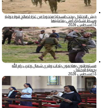
جيش الاحتلال يبحث انسحابا محدودا من غزة لصالح قوة دولية
وسط تشكيك أمني بفاعليتها
8 أغسطس، 2026
مستوطنون يهاجمون بلدات وقرى شمال وغرب رام الله
بحماية الاحتلال
8 أغسطس، 2026