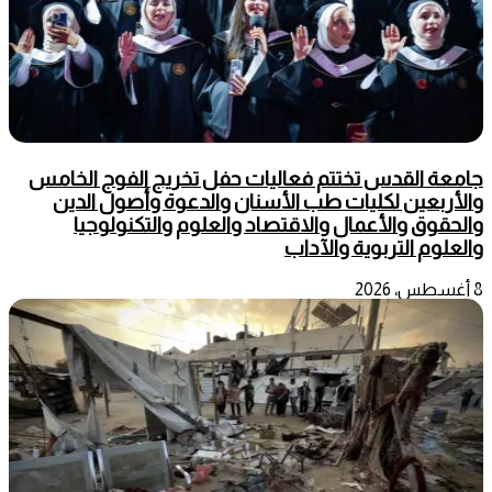
جامعة القدس تختتم فعاليات حفل تخريج الفوج الخامس
والأربعين لكليات طب الأسنان والدعوة وأصول الدين
والحقوق والأعمال والاقتصاد والعلوم والتكنولوجيا
والعلوم التربوية والآداب
8 أغسطس، 2026