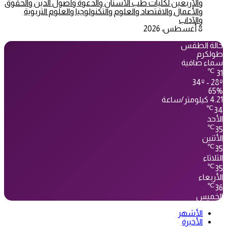
والأربعين لكليات طب الأسنان والدعوة وأصول الدين والحقوق
والأعمال والاقتصاد والعلوم والتكنولوجيا والعلوم التربوية
والآداب
8 أغسطس، 2026
حالة الطقس
طولكرم
سماء صافية
℃
31
34º - 28º
65%
4.21 كيلومتر/ساعة
℃
34
الأحد
℃
35
الأثنين
℃
35
الثلاثاء
℃
35
الأربعاء
℃
36
الخميس
الأشهر
الأخيرة