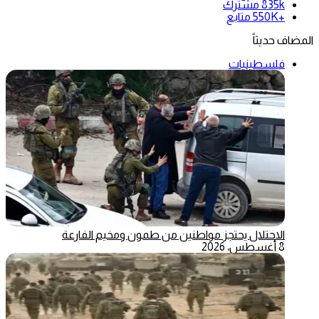
835k
مشترك
+550K
متابع
المضاف حديثاً
فلسطينيات
الاحتلال يحتجز مواطنين من طمون ومخيم الفارعة
8 أغسطس، 2026