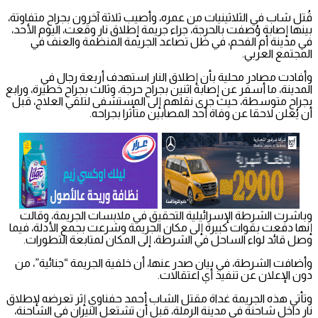
قُتل شاب في الثلاثينيات من عمره، وأصيب ثلاثة آخرون بجراح متفاوتة،
بينها إصابة وُصفت بالحرجة، جراء جريمة إطلاق نار وقعت، اليوم الأحد،
في مدينة أم الفحم، في ظل تصاعد الجريمة المنظمة والعنف في
المجتمع العربي.
وأفادت مصادر محلية بأن إطلاق النار استهدف أربعة رجال في
المدينة، ما أسفر عن إصابة اثنين بجراح حرجة، وثالث بجراح خطيرة، ورابع
بجراح متوسطة، حيث جرى نقلهم إلى المستشفى لتلقي العلاج، قبل
أن يُعلن لاحقا عن وفاة أحد المصابين متأثرا بجراحه.
وباشرت الشرطة الإسرائيلية التحقيق في ملابسات الجريمة، وقالت
إنها دفعت بقوات كبيرة إلى مكان الجريمة وشرعت بجمع الأدلة، فيما
وصل قائد لواء الساحل في الشرطة، إلى المكان لمتابعة التطورات.
وأضافت الشرطة، في بيان صدر عنها، أن خلفية الجريمة “جنائية”، من
دون الإعلان عن تنفيذ أي اعتقالات.
وتأتي هذه الجريمة غداة مقتل الشاب أحمد حفناوي إثر تعرضه لإطلاق
نار داخل شاحنة في مدينة الرملة، قبل أن تشتعل النيران في الشاحنة،