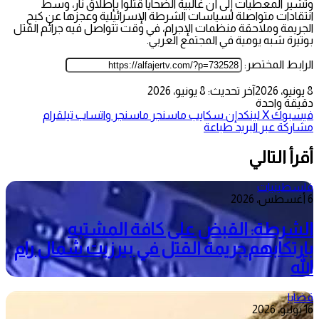
وتشير المعطيات إلى أن غالبية الضحايا قُتلوا بإطلاق نار، وسط
انتقادات متواصلة لسياسات الشرطة الإسرائيلية وعجزها عن كبح
الجريمة وملاحقة منظمات الإجرام، في وقت تتواصل فيه جرائم القتل
بوتيرة شبه يومية في المجتمع العربي.
الرابط المختصر:
8 يونيو، 2026
آخر تحديث: 8 يونيو، 2026
دقيقة واحدة
فيسبوك
‫X
لينكدإن
سكايب
ماسنجر
ماسنجر
واتساب
تيلقرام
مشاركة عبر البريد
طباعة
أقرأ التالي
فلسطينيات
6 أغسطس، 2026
الشرطة: القبض على كافة المشتبه
بارتكابهم جريمة القتل في بيرزيت شمال رام
الله
قضايا
16 يوليو، 2026