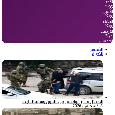
الأحد
℃
35
الأثنين
℃
35
الثلاثاء
℃
35
الأربعاء
℃
34
الخميس
الأشهر
الأخيرة
الاحتلال يحتجز مواطنين من طمون ومخيم الفارعة
8 أغسطس، 2026