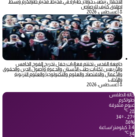
الاحتلال ينصب حواجز طيارة في محيط مخيم طولكرم وسط
اطلاق كثيف للرصاص
8 أغسطس، 2026
جامعة القدس تختتم فعاليات حفل تخريج الفوج الخامس
والأربعين لكليات طب الأسنان والدعوة وأصول الدين والحقوق
والأعمال والاقتصاد والعلوم والتكنولوجيا والعلوم التربوية
والآداب
8 أغسطس، 2026
حالة الطقس
طولكرم
غيوم متفرقة
℃
28
34º - 27º
86%
3.4 كيلومتر/ساعة
℃
34