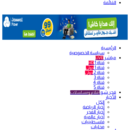
القائمة
الرئيسية
سياسة الخصوصية
مباشر
LIVE
قناة 1
HD
قناة 1
دولي
قناة 2
دولي
قناة 3
قناة 4
قناة 5
فجر شو
أفلام ومسلسلات
الأخبار
الكل
أخبار الرياضة
أخبار الفجر
أخبار عالمية
فلسطينيات
محليات