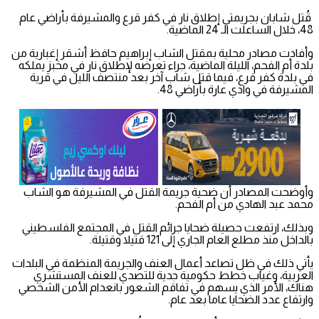
قُتل شابان بجريمتي إطلاق نار في كفر قرع والمشيرفة بأراضي عام
48، خلال الساعلت الـ 24 الماضية.
وأفادت مصادر محلية بمقتل الشاب إبراهيم حافظ أشقر إغبارية من
بلدة أم الفحم، الليلة الماضية، جراء تعرضه لإطلاق نار في مخبز يملكه
في بلدة كفر قرع، فيما قتل شاب آخر بعد منتصف الليل في قرية
المشيرفة في وادي عارة بأراضي 48.
وأوضحت المصادر أن ضحية جريمة القتل في المشيرفة هو الشاب
محمد عبد الهادي من أم الفحم.
وبذلك، ارتفعت حصيلة ضحايا جرائم القتل في المجتمع الفلسطيني
بالداخل منذ مطلع العام الجاري إلى 121 قتيلا وقتيلة.
يأتي ذلك في ظل تصاعد أعمال العنف والجريمة المنظمة في البلدات
العربية، وغياب خطط حكومية جدية للتصدي للعنف المستشري
هناك، الأمر الذي يسهم في تفاقم الشعور بانعدام الأمن الشخصي
وارتفاع عدد الضحايا عاما بعد عام.