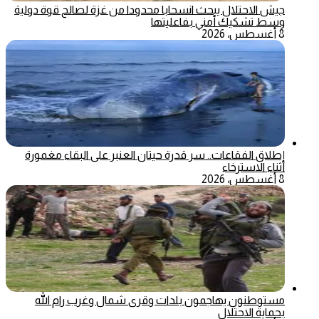
جيش الاحتلال يبحث انسحابا محدودا من غزة لصالح قوة دولية
وسط تشكيك أمني بفاعليتها
8 أغسطس، 2026
إطلاق الفقاعات.. سر قدرة حيتان العنبر على البقاء مغمورة
أثناء الاسترخاء
8 أغسطس، 2026
مستوطنون يهاجمون بلدات وقرى شمال وغرب رام الله
بحماية الاحتلال