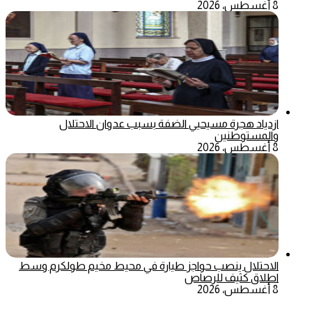
8 أغسطس، 2026
ازدياد هجرة مسيحيي الضفة بسبب عدوان الاحتلال
والمستوطنين
8 أغسطس، 2026
الاحتلال ينصب حواجز طيارة في محيط مخيم طولكرم وسط
اطلاق كثيف للرصاص
8 أغسطس، 2026
‫X
تيلقرام
ماسنجر
ماسنجر
واتساب
فيسبوك