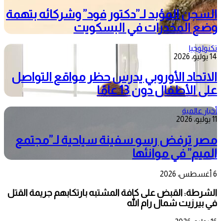
السجن المؤبد لـ”دكتور فود” وشركائه بتهمة
وضع المخدرات في البسكويت
تكنولوجيا
14 يوليو، 2026
الاتحاد الأوروبي يدرس حظر مواقع التواصل
على الأطفال دون 13 عامًا
أخبار عالمية
11 يوليو، 2026
مصر ترفض رسو سفينة سياحية لـ”مجتمع
الميم” في موانئها
6 أغسطس، 2026
الشرطة: القبض على كافة المشتبه بارتكابهم جريمة القتل
في بيرزيت شمال رام الله