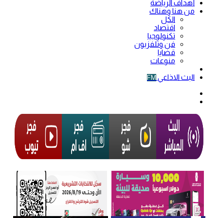
أهداف الرياضة
من هنا وهناك
الكل
اقتصاد
تكنولوجيا
فن وتلفزيون
قضايا
منوعات
فيديو
البث الاذاعي
FM
الوضع
المظلم