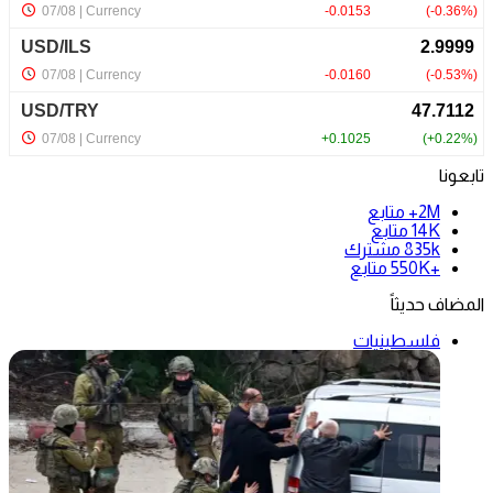
تابعونا
2M+
متابع
14K
متابع
835k
مشترك
+550K
متابع
المضاف حديثاً
فلسطينيات