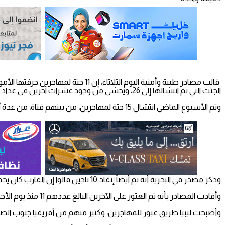
قالت مصادر طبية وأمنية اليوم الثل
الجثث التي تم انتشالها إلى 26، ويخشى من وجود عشرات آخرين في عداد المفقودين.
وتم الأسبوع الماضي انتشال 15 جثة لمهاجرين، من بينهم فتاة، من عدة أماكن على شاطئ مدينة طبرق التي تقع قرب الحدود المصرية.
وذكر مصدر في البحرية أنه تم أيضاً إنقاذ 10 ناجين قالوا إن القارب كان يحمل نحو 61 شخصاً.
وأفادت المصادر بأنه تم العثور على الآخرين البالغ عددهم 11 منذ يوم الأحد عندما تم انتشال جثة امرأة.
وأصبحت ليبيا طريق عبور للمهاجرين، وكثير منهم من أفريقيا جنوب الصحراء