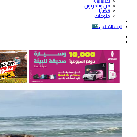
تكنولوجيا
فن وتلفزيون
قضايا
منوعات
فيديو
البث الاذاعي
FM
الوضع
المظلم