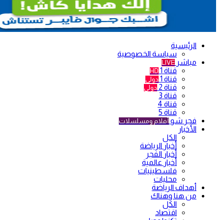
الرئيسية
سياسة الخصوصية
مباشر
LIVE
قناة 1
HD
قناة 1
دولي
قناة 2
دولي
قناة 3
قناة 4
قناة 5
فجر شو
أفلام ومسلسلات
الأخبار
الكل
أخبار الرياضة
أخبار الفجر
أخبار عالمية
فلسطينيات
محليات
أهداف الرياضة
من هنا وهناك
الكل
اقتصاد