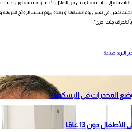
قاذ التابعة له إلى جانب متطوعين من الهلال الأحمر وهم ينتشلون الج
ثث تدفن في نفس يوم انتشالها أو بعده بيوم بسبب الروائح الكريهة وا
 لانجراف جثث أخرى”.
ر البريد
طباعة
 وضع المخدرات في البسكويت
فال دون 13 عامًا