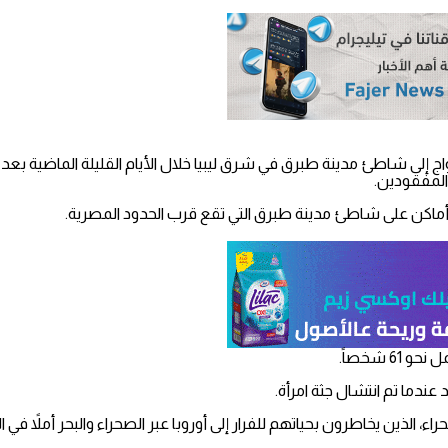
اثاء، إن 11 جثة لمهاجرين جرفتها الأمواج إلى شاطئ مدينة طبرق في شرق ليبيا خلال الأيام الق
، الذين يخاطرون بحياتهم للفرار إلى أوروبا عبر الصحراء والبحر أملاً في