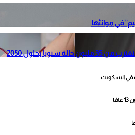
” في موانئها
نويا بحلول 2050
ت في البسكويت
ًا
ا