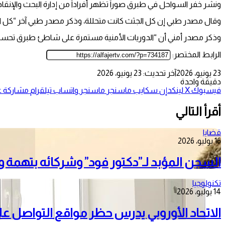
ونشر خفر السواحل في طبرق صوراً تظهر أفراداً من إدارة البحث والإن
وقال مصدر طبي إن كل الجثث كانت متحللة، وذكر مصدر طبي آخر “كل الج
وذكر مصدر أمني أن “الدوريات الأمنية مستمرة على شاطئ طبرق تحسباً
الرابط المختصر:
23 يونيو، 2026
آخر تحديث: 23 يونيو، 2026
دقيقة واحدة
فيسبوك
‫X
لينكدإن
سكايب
ماسنجر
ماسنجر
واتساب
تيلقرام
مشاركة عب
أقرأ التالي
قضايا
16 يوليو، 2026
السجن المؤبد لـ”دكتور فود” وشركائه بتهمة
تكنولوجيا
14 يوليو، 2026
الاتحاد الأوروبي يدرس حظر مواقع التواصل على الأط