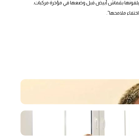
ثث ويلفونها بقماش أبيض قبل وضعها في مؤخرة مركبات.
ختفاء ملامحها”.