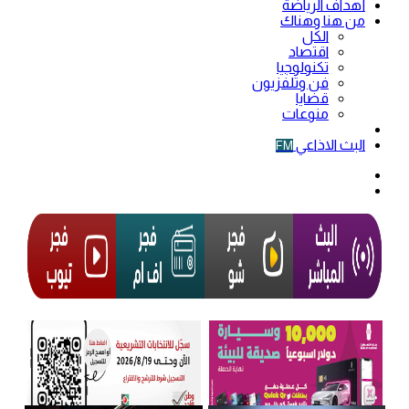
أهداف الرياضة
من هنا وهناك
الكل
اقتصاد
تكنولوجيا
فن وتلفزيون
قضايا
منوعات
فيديو
البث الاذاعي
FM
الوضع
المظلم