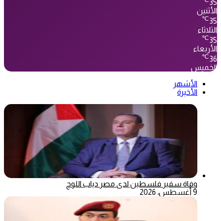
35
الأثنين
℃
35
الثلاثاء
℃
35
الأربعاء
℃
36
الخميس
الأشهر
الأخيرة
وفاة سفير فلسطين لدى مصر دياب اللوح
9 أغسطس، 2026