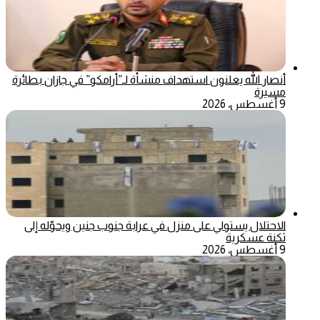
أنصار الله يعلنون استهداف منشأة لـ”أرامكو” في جازان بطائرة
مسيرة
9 أغسطس، 2026
الاحتلال يستولي على منزل في عرابة جنوب جنين ويحوّله إلى
ثكنة عسكرية
9 أغسطس، 2026