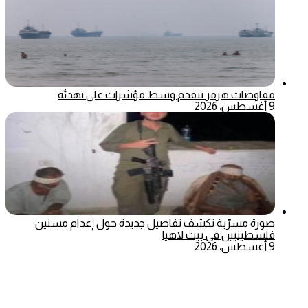
مفاوضات هرمز تتقدم وسط مؤشرات على تهدئة
9 أغسطس، 2026
صورة مسرّبة تكشف تفاصيل جديدة حول إعدام مسنين
فلسطينيين في بيت لاهيا
9 أغسطس، 2026
‫X
تيلقرام
ماسنجر
ماسنجر
واتساب
فيسبوك