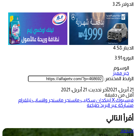
الدولار:3.25
الدينار:4.58
اليورو:3.91
الوسوم
خبر مميز
الرابط المختصر:
21 أبريل، 2021
آخر تحديث: 21 أبريل، 2021
أقل من دقيقة
فيسبوك
‫X
لينكدإن
سكايب
ماسنجر
ماسنجر
واتساب
تيلقرام
مشاركة عبر البريد
طباعة
أقرأ التالي
اقتصاد
9 أغسطس، 2026