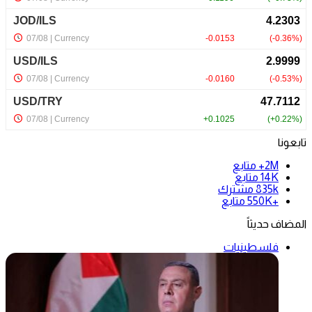
تابعونا
2M+
متابع
14K
متابع
835k
مشترك
+550K
متابع
المضاف حديثاً
فلسطينيات