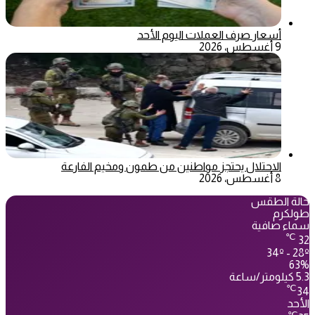
أسعار صرف العملات اليوم الأحد
9 أغسطس، 2026
الاحتلال يحتجز مواطنين من طمون ومخيم الفارعة
8 أغسطس، 2026
حالة الطقس
طولكرم
سماء صافية
℃
32
34º - 28º
63%
5.3 كيلومتر/ساعة
℃
34
الأحد
℃