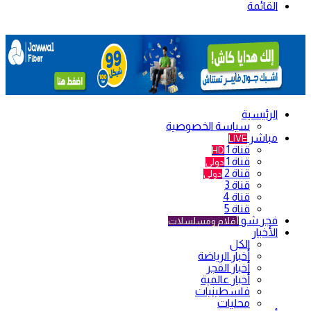
القائمة
الرئيسية
سياسة الخصوصية
مباشر
LIVE
قناة 1
HD
قناة 1
دولي
قناة 2
دولي
قناة 3
قناة 4
قناة 5
فجر شو
أفلام ومسلسلات
الأخبار
الكل
أخبار الرياضة
أخبار الفجر
أخبار عالمية
فلسطينيات
محليات