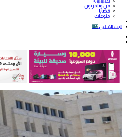
تكنولوجيا
فن وتلفزيون
قضايا
منوعات
فيديو
البث الاذاعي
FM
الوضع
المظلم