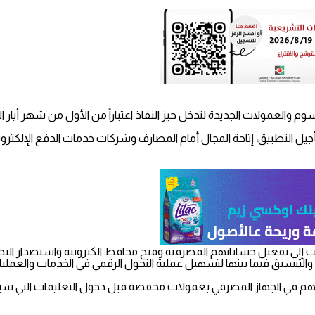
العمولات الجديدة لتدخل حيز النفاذ اعتباراً من الأول من شهر أيار ال
جيل التطبيق، إتاحة المجال أمام المصارف وشركات خدمات الدفع الإلكترون
ات إلى تفعيل حساباتهم المصرفية وفتح محافظ الكترونية واستصدار البطا
ن والتنسيق فيما بينها لتسهيل عملية التحول الرقمي في الخدمات والعمليا
اع أموالهم في الجهاز المصرفي بعمولات مخفضة قبل دخول التعليمات التي