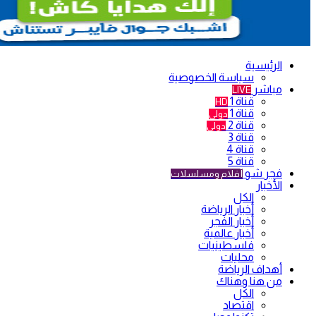
الرئيسية
سياسة الخصوصية
مباشر
LIVE
قناة 1
HD
قناة 1
دولي
قناة 2
دولي
قناة 3
قناة 4
قناة 5
فجر شو
أفلام ومسلسلات
الأخبار
الكل
أخبار الرياضة
أخبار الفجر
أخبار عالمية
فلسطينيات
محليات
أهداف الرياضة
من هنا وهناك
الكل
اقتصاد