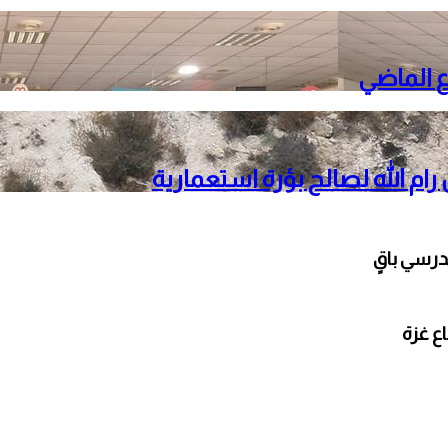
م الله لصالح بؤرة استعمارية
مدرسي باقٍ