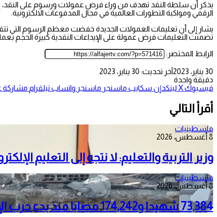
يذكر أن سلطة النقد تهدف من وراء فرض عمولات ورسوم على النقد، إلى الح
الرقمي ومواكبة التطورات العالمية في مجال المدفوعات الالكترونية.
يشار إلى أن تعليمات العمولات الجديدة خفضت معظم الرسوم التي تتقاض
تضمنت التعليمات فرض عمولة على الإيداعات النقدية كبيرة الحجم بعملة الشيقل والتي لن تؤثر على 98% من المتعاملين مع الجهاز المص
الرابط المختصر:
30 يناير، 2023
آخر تحديث: 30 يناير، 2023
دقيقة واحدة
فيسبوك
‫X
لينكدإن
سكايب
ماسنجر
ماسنجر
واتساب
تيلقرام
مشاركة عب
أقرأ التالي
فلسطينيات
8 أغسطس، 2026
وزير التربية والتعليم: لا نتجه إلى التعليم الإلك
فلسطينيات
8 أغسطس، 2026
73,384 شهيدا و174,242 مصابا منذ بدء حرب الإبادة على قطاع غزة