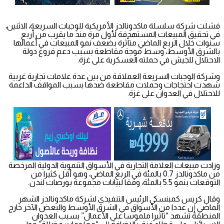
فشلت شركة سلسلة ماكدونالدز الأمريكية للوجبات السريعة، الاثنين،
في تحقيق المبيعات المستهدفة لأول مرة منذ ما يقرب من أربع
سنوات خلال الربع الماضي متأثرة بضعف نمو المبيعات في أعمالها
بالشرق الأوسط، وسط موجة مقاطعة بسبب دعم فروع دولة
الاحتلال للجيش في حملته العسكرية على غزة.
وشركة الوجبات السريعة العملاقة من بين عدة علامات تجارية غربية
شهدت احتجاجات وحملات مقاطعة ضدها بسبب المواقف الداعمة
للاحتلال في العدوان على غزة.
وزادت مبيعات العلامة التجارية في الأسواق التنموية الدولية المرخصة
من ماكدونالدز 0.7 بالمئة في الربع الماضي، وهو أقل كثيرا من
التوقعات بنمو 5.5 بالمئة، وفقا لبيانات مجموعة بورصات لندن.
وقال كريس كمبنسكي الرئيس التنفيذي لشركة ماكدونالدز الشهر
الماضي إن عددا من الأسواق في الشرق الأوسط والبعض الآخر خارج
المنطقة تشهد “تأثيرا ملموسا على الأعمال” بسبب العدوان