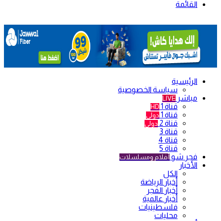
القائمة
الرئيسية
سياسة الخصوصية
مباشر
LIVE
قناة 1
HD
قناة 1
دولي
قناة 2
دولي
قناة 3
قناة 4
قناة 5
فجر شو
أفلام ومسلسلات
الأخبار
الكل
أخبار الرياضة
أخبار الفجر
أخبار عالمية
فلسطينيات
محليات