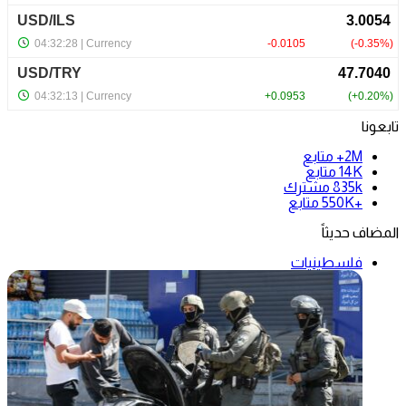
تابعونا
2M+
متابع
14K
متابع
835k
مشترك
+550K
متابع
المضاف حديثاً
فلسطينيات