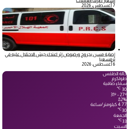
أسعار صرف العملات
7 أغسطس، 2026
إصابة مسن بجروح ورضوض إثر اعتداء جيش الاحتلال عليه في
ترمسعيا
6 أغسطس، 2026
حالة الطقس
طولكرم
سماء صافية
℃
30
31º - 27º
82%
4.77 كيلومتر/ساعة
℃
30
الجمعة
℃
33
السبت