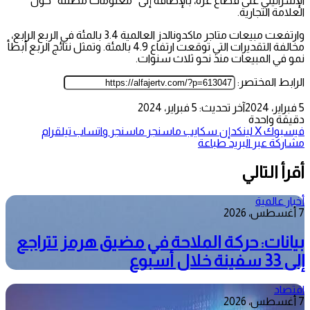
الإسرائيلي على قطاع غزة، بالإضافة إلى “معلومات مضللة” حول
العلامة التجارية.
وارتفعت مبيعات متاجر ماكدونالدز العالمية 3.4 بالمئة في الربع الرابع،
مخالفة التقديرات التي توقعت ارتفاع 4.9 بالمئة. وتمثل نتائج الربع أبطأ
نمو في المبيعات منذ نحو ثلاث سنوات.
الرابط المختصر:
5 فبراير، 2024
آخر تحديث: 5 فبراير، 2024
دقيقة واحدة
فيسبوك
‫X
لينكدإن
سكايب
ماسنجر
ماسنجر
واتساب
تيلقرام
مشاركة عبر البريد
طباعة
أقرأ التالي
أخبار عالمية
7 أغسطس، 2026
بيانات: حركة الملاحة في مضيق هرمز تتراجع
إلى 33 سفينة خلال أسبوع
اقتصاد
7 أغسطس، 2026