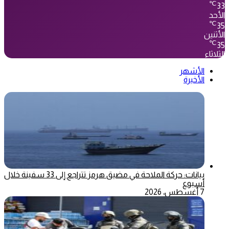
℃
33
الأحد
℃
35
الأثنين
℃
35
الثلاثاء
الأشهر
الأخيرة
بيانات: حركة الملاحة في مضيق هرمز تتراجع إلى 33 سفينة خلال
أسبوع
7 أغسطس، 2026