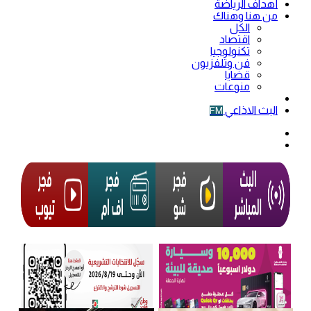
أهداف الرياضة
من هنا وهناك
الكل
اقتصاد
تكنولوجيا
فن وتلفزيون
قضايا
منوعات
فيديو
البث الاذاعي
FM
الوضع
المظلم