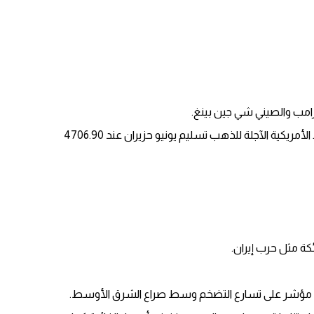
ترامب والصيني شي جين بينغ.
بحلول الساعة 0045 بتوقيت جرينتش، زاد سعر الذهب في المعاملات الفورية 0.3 بالمئة إلى 4699.87 دولار للأوقية (الأونصة). واستقرت العقود الأمريكية الآجلة للذهب تسليم يونيو حزيران عند 4706.90
 مثل حرب إيران.
أحدث مؤشر على تسارع التضخم وسط صراع الشرق الأوسط.