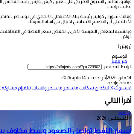
ووافق مجلس الشيوخ الأمريكي على تعيين كيفن وارش رئيسا لمجلس الاحت
يطلب ترامب.
وقالت سوزان كولينز رئيسة بنك الاحتياطي الاتحادي في بوسطن لصحيفة 
الأدلة على أن التضخم الأساسي لا يزال في اتجاه الهبوط.
دولار.
(رويترز)
الوسوم
خبر مميز
الرابط المختصر:
14 مايو، 2026
آخر تحديث: 14 مايو، 2026
دقيقة واحدة
فيسبوك
‫X
لينكدإن
سكايب
ماسنجر
ماسنجر
واتساب
تيلقرام
مشاركة عب
أقرأ التالي
اقتصاد
7 أغسطس، 2026
أسعار النفط تواصل الصعود وسط مخاوف بش