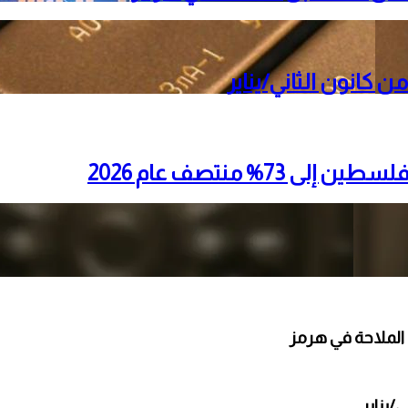
كانون الثاني/يناير
% منتصف عام 2026
لملاحة في هرمز
/يناير