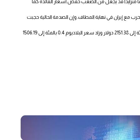
ما متزايدا قد يجعل من الصعب ‌خفض أسعار الفائدة كما
ب مع إيران في نهاية المطاف، وإن الصدمة الحالية حجبت
وبالنسبة للمعادن النفيسة الأخرى، انخفض سعر الفضة في المعاملات الفورية 0.4 بالمئة إلى 87.64 دولار للأوقية. وارتفع سعر البلاتين 0.7 بالمئة إلى 2151.38 دولار وزاد سعر البلاديوم 0.4 بالمئة إلى 1506.19