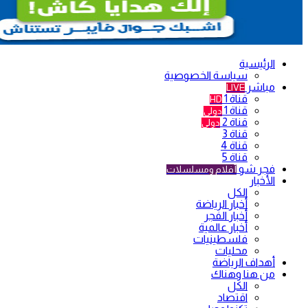
الرئيسية
سياسة الخصوصية
مباشر
LIVE
قناة 1
HD
قناة 1
دولي
قناة 2
دولي
قناة 3
قناة 4
قناة 5
فجر شو
أفلام ومسلسلات
الأخبار
الكل
أخبار الرياضة
أخبار الفجر
أخبار عالمية
فلسطينيات
محليات
أهداف الرياضة
من هنا وهناك
الكل
اقتصاد