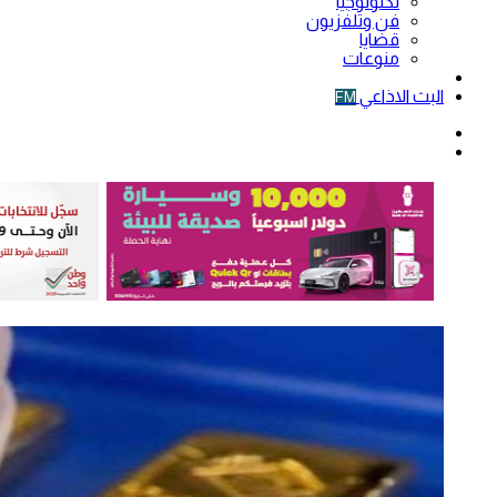
تكنولوجيا
فن وتلفزيون
قضايا
منوعات
فيديو
البث الاذاعي
FM
الوضع
المظلم