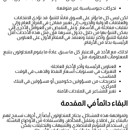
تحركات جيوسياسية غير متوقعة
لكن ليس كل ما يؤثر على السوق قابلاً للتنبؤ. قد تؤدي الانتخابات
والعلاقات الدولية والحروب إلى تغيير مفاجئ في المزاج العام وإلى
تقلبات مفاجئة في الأسعار. وعلى النقيض من العوامل الأخرى التي
يمكن التنبؤ بها من خلال جدول نشرها، فإن مثل هذه الأحداث أقل
قابلية للتنبؤ، وأكثر تقلباً، وتعتمد في المقام الأول على العناوين
الرئيسية بدلاً من الأرقام.
لذلك، مع الأخذ في الاعتبار كل ما سبق، عادةً ما يقوم المتداولون بتتبع
المعلومات المطلوبة، مثل:
العناوين الرئيسية وآخر الأخبار العاجلة؛
التغيرات في مستويات أسعار النفط والذهب في الوقت
المناسب؛
تصريحات من مسؤولين حكوميين أو مسؤولين في البنك
المركزي؛
تغير المشاعر في الملاذات الآمنة.
البقاء دائماً في المقدمة
ولمواجهة هذه المشاكل، يحتاج المتداولون أيضاً إلى أدوات تسمح لهم
بالبقاء على اطلاع، وتقليل المخاطر، والاستفادة من الأوضاع الناشئة.
إن استخدام التقويم الاقتصادي والتنبيهات والتحليلات يمكّن