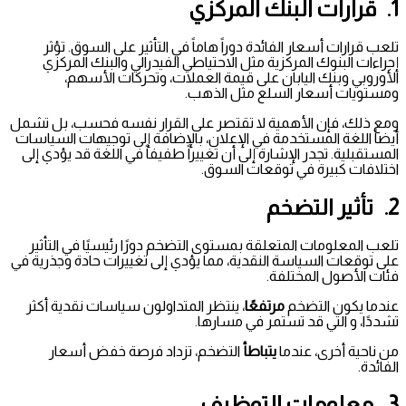
1. قرارات البنك المركزي
تلعب قرارات أسعار الفائدة دوراً هاماً في التأثير على السوق. تؤثر
إجراءات البنوك المركزية مثل الاحتياطي الفيدرالي والبنك المركزي
الأوروبي وبنك اليابان على قيمة العملات، وتحركات الأسهم،
ومستويات أسعار السلع مثل الذهب.
ومع ذلك، فإن الأهمية لا تقتصر على القرار نفسه فحسب، بل تشمل
أيضاً اللغة المستخدمة في الإعلان، بالإضافة إلى توجيهات السياسات
المستقبلية. تجدر الإشارة إلى أن تغييراً طفيفاً في اللغة قد يؤدي إلى
اختلافات كبيرة في توقعات السوق.
2. تأثير التضخم
تلعب المعلومات المتعلقة بمستوى التضخم دورًا رئيسيًا في التأثير
على توقعات السياسة النقدية، مما يؤدي إلى تغييرات حادة وجذرية في
فئات الأصول المختلفة.
عندما يكون التضخم
مرتفعًا
، ينتظر المتداولون سياسات نقدية أكثر
تشددًا، و التي قد تستمر في مسارها.
من ناحية أخرى، عندما
يتباطأ
التضخم، تزداد فرصة خفض أسعار
الفائدة.
3. معلومات التوظيف