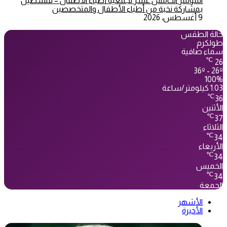
المؤتمر الخامس عشر لجمعية أطباء الأطفال – فلسطين
بمشاركة نخبة من أطباء الأطفال والمتخصصين
9 أغسطس، 2026
حالة الطقس
طولكرم
سماء صافية
℃
26
36º - 26º
100%
1.03 كيلومتر/ساعة
℃
36
الأثنين
℃
37
الثلاثاء
℃
34
الأربعاء
℃
34
الخميس
℃
34
الجمعة
الأشهر
الأخيرة