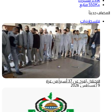
835k
مشترك
+550K
متابع
المضاف حديثاً
فلسطينيات
الاحتلال يُفرج عن 37 أسيراً من غزة
9 أغسطس، 2026