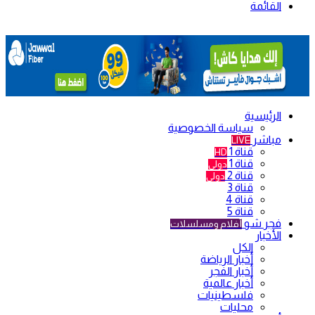
القائمة
الرئيسية
سياسة الخصوصية
مباشر
LIVE
قناة 1
HD
قناة 1
دولي
قناة 2
دولي
قناة 3
قناة 4
قناة 5
فجر شو
أفلام ومسلسلات
الأخبار
الكل
أخبار الرياضة
أخبار الفجر
أخبار عالمية
فلسطينيات
محليات