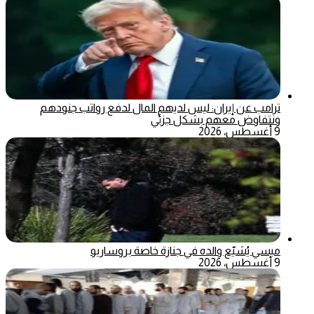
ترامب عن إيران: ليس لديهم المال لدفع رواتب جنودهم
ونتفاوض معهم بشكل جزئي
9 أغسطس، 2026
ميسي يُشيّع والده في جنازة خاصة بروساريو
9 أغسطس، 2026