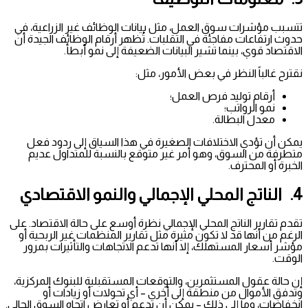
تتسبب مؤشرات سوق العمل، مثل بيانات الوظائف غير الزراعية، في
حدوث ارتفاعات مفاجئة في التقلبات. تُظهر أرقام الوظائف الجيدة أن
الاقتصاد قوي، بينما تشير البيانات الضعيفة إلى نمو أبطأ.
نقترح غالباً النظر في بعض الأمور، مثل:
أرقام توليد فرص العمل؛
نمو الرواتب؛
معدل البطالة.
يمكن أن تؤدي الاختلافات الصغيرة في هذا السياق إلى ردود فعل
متطرفة من السوق، وهو أمر غير متوقع بالنسبة للمتداول عديم
الخبرة أو المحترف.
4. الناتج المحلي الإجمالي والنمو الاقتصادي
تقدم تقارير الناتج المحلي الإجمالي نظرة أوسع على حالة الاقتصاد. على
الرغم من أنها قد لا تكون مثيرة مثل تقارير المنظمات غير الربحية أو
مؤشر أسعار المستهلك، إلا أنها تدعم الاتجاهات والتأثيرات بمرور
الوقت.
إن حالة عقول المستثمرين، والتوقعات المستقبلية للبنوك المركزية،
وتدفق الأموال من منطقة إلى أخرى – أي تحولات أو زيادات أو
انخفاضات، وما إلى ذلك – يمكن أن تدعم أو تعارض اتجاه السوق الحالي.