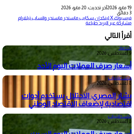
19 مايو، 2026
آخر تحديث: 20 مايو، 2026
3 دقائق
فيسبوك
‫X
لينكدإن
سكايب
ماسنجر
ماسنجر
واتساب
تيلقرام
مشاركة عبر البريد
طباعة
أقرأ التالي
اقتصاد
9 أغسطس، 2026
أسعار صرف العملات اليوم الأحد
فلسطينيات
8 أغسطس، 2026
بشار المصري: الاحتلال يستخدم أدوات
اقتصادية لإضعاف الاقتصاد الوطني
فلسطينيات
8 أغسطس، 2026
أسعار صرف العملات اليوم السبت