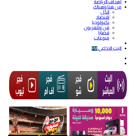
أهداف الرياضة
من هنا وهناك
الكل
اقتصاد
تكنولوجيا
فن وتلفزيون
قضايا
منوعات
فيديو
البث الاذاعي
FM
الوضع
المظلم