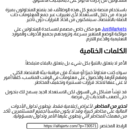
المتداولين من إدراك ما يؤثر على ديناميكيات الأسواق.
باستخدام منصة تجمع كل هذه الوظائف، قد يتمتع المتداولون بميزة
فريدة. من خلال الاستعداد لأي تغييرات عبر جمع المعلومات ذات
الصلة بالاقتصاد، سيتمكنون من اتخاذ القرارات دون تأخير.
JustMarkets
هو مكان خاص مصمم لمساعدة المتداولين على
مواكبة الوضع المتغير بسرعة، وتزويدهم بجميع الأدوات والموارد
التعليمية والدعم اللازم.
الكلمات الختامية
الأمر لا يتعلق بالتنبؤ بكل شيء، بل يتعلق بالبقاء متيقظاً.
سواء كنت متداولًا خبيرًا أو مبتدئًا، فإن مراقبة بيئة الاقتصاد الكلي،
وفهم آثارها، والحصول على معلومات في الوقت المناسب، كلها أمور
لا غنى عنها لاتخاذ قرارات مستنيرة وتخفيف المخاطر.
قد تنشأ مشاكل في السوق، لكن الاستعداد الجيد يسمح لك بتحويل
حتى أصعب التحديات إلى فرصة.
تحذير من المخاطر
: لأغراض إعلامية فقط. ينطوي تداول الأدوات
المالية على مخاطر كبيرة وقد لا يكون مناسباً لجميع المستثمرين. تأكد
من فهمك للمخاطر التي ينطوي عليها الأمر وتداول بمسؤولية.
الرابط المختصر: