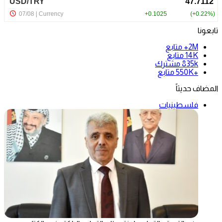
تابعونا
2M+
متابع
14K
متابع
835k
مشترك
+550K
متابع
المضاف حديثاً
فلسطينيات