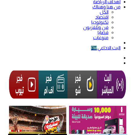
أهداف الرياضة
من هنا وهناك
الكل
اقتصاد
تكنولوجيا
فن وتلفزيون
قضايا
منوعات
فيديو
البث الاذاعي
FM
الوضع
المظلم