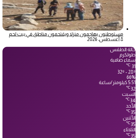
مستوطنون يهاجمون منزلا ويقتحمون مناطق في بيت لحم
8 أغسطس، 2026
حالة الطقس
طولكرم
سماء صافية
℃
31
32º - 28º
66%
5.51 كيلومتر/ساعة
℃
32
السبت
℃
34
الأحد
℃
35
الأثنين
℃
35
الثلاثاء
℃
35