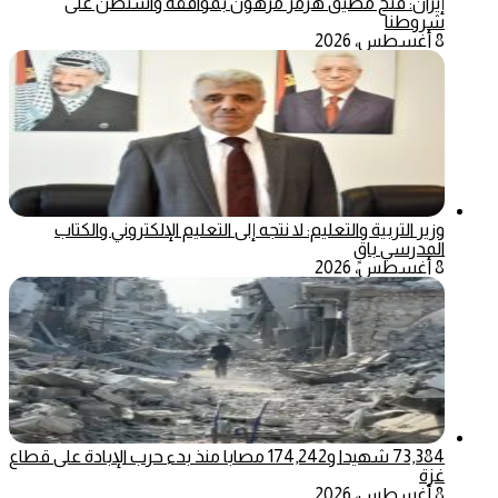
إيران: فتح مضيق هرمز مرهون بموافقة واشنطن على
شروطنا
8 أغسطس، 2026
وزير التربية والتعليم: لا نتجه إلى التعليم الإلكتروني والكتاب
المدرسي باقٍ
8 أغسطس، 2026
73,384 شهيدا و174,242 مصابا منذ بدء حرب الإبادة على قطاع
غزة
8 أغسطس، 2026