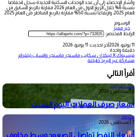
وأشار الإحصاء، إلى أن عدد الوحدات السكنية الجديدة سجل انخفاضاً
بنسبة 6% خلال الربع الاول من العام 2026 مقارنة بالربع السابق من
العام 2025، وارتفاعاً بنسبة 50% مقارنة بالربع المناظر من العام 2025
الوسوم
خبر مميز
الرابط المختصر:
11 يونيو، 2026
آخر تحديث: 11 يونيو، 2026
دقيقة واحدة
فيسبوك
‫X
لينكدإن
سكايب
ماسنجر
ماسنجر
واتساب
تيلقرام
مشاركة عبر البريد
طباعة
أقرأ التالي
فلسطينيات
8 أغسطس، 2026
أسعار صرف العملات اليوم السبت
اقتصاد
7 أغسطس، 2026
أسعار النفط تواصل الصعود وسط مخاوف