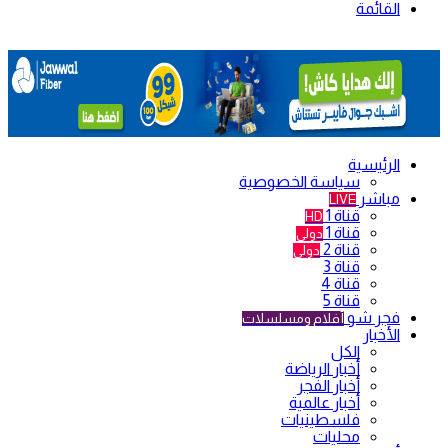
القائمة
الرئيسية
سياسة الخصوصية
مباشر
LIVE
قناة 1
HD
قناة 1
دولي
قناة 2
دولي
قناة 3
قناة 4
قناة 5
فجر شو
أفلام ومسلسلات
الأخبار
الكل
أخبار الرياضة
أخبار الفجر
أخبار عالمية
فلسطينيات
محليات