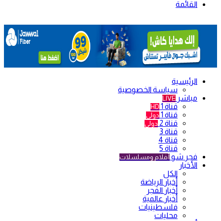
القائمة
الرئيسية
سياسة الخصوصية
مباشر
LIVE
قناة 1
HD
قناة 1
دولي
قناة 2
دولي
قناة 3
قناة 4
قناة 5
فجر شو
أفلام ومسلسلات
الأخبار
الكل
أخبار الرياضة
أخبار الفجر
أخبار عالمية
فلسطينيات
محليات