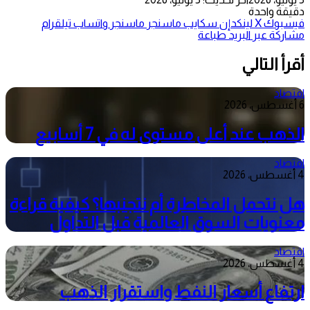
دقيقة واحدة
فيسبوك
‫X
لينكدإن
سكايب
ماسنجر
ماسنجر
واتساب
تيلقرام
مشاركة عبر البريد
طباعة
أقرأ التالي
اقتصاد
6 أغسطس، 2026
الذهب عند أعلى مستوى له في 7 أسابيع
اقتصاد
4 أغسطس، 2026
هل نتحمل المخاطرة أم نتجنبها؟ كيفية قراءة
معنويات السوق العالمية قبل التداول
اقتصاد
4 أغسطس، 2026
ارتفاع أسعار النفط واستقرار الذهب