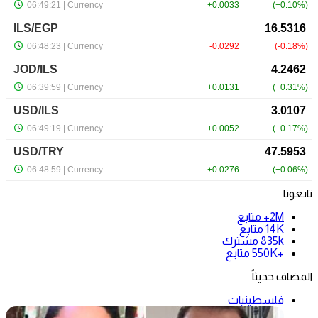
تابعونا
2M+
متابع
14K
متابع
835k
مشترك
+550K
متابع
المضاف حديثاً
فلسطينيات