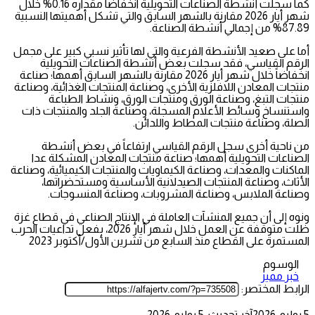
كما سجلت أنشطة الصناعات التحويلية انخفاضاً مقداره 0.16% خلال
شهر أيار 2026 مقارنة بالشهر السابق والتي تشكل أهميتها النسبية
87.89% من إجمالي أنشطة الصناعة.
أما على صعيد الأنشطة الفرعية والتي لها تأثير نسبي كبير على مجمل
الرقم القياسي، فقد سجلت بعض أنشطة الصناعات التحويلية
انخفاضاً خلال شهر أيار 2026 مقارنة بالشهر السابق أهمها؛ صناعة
منتجات المعادن اللافلزية الأخرى، وصناعة المنتجات الغذائية، وصناعة
منتجات التبغ، وصناعة الورق ومنتجات الورق، ونشاط الطباعة
واستنساخ وسائط الأعلام المسجلة، وصناعة الجلد والمنتجات ذات
الصلة، وصناعة منتجات المطاط واللدائن.
من ناحية أخرى سجل الرقم القياسي ارتفاعاً في بعض أنشطة
الصناعات التحويلية أهمها؛ صناعة منتجات المعادن المشكلة عدا
الماكنات والمعدات، وصناعة الكيماويات والمنتجات الكيميائية، وصناعة
الأثاث، وصناعة المنتجات الصيدلانية الأساسية ومستحضراتها،
وصناعة الملابس، وصناعة المشروبات، وصناعة المنسوجات.
ونوه إلى أن جميع المنشآت العاملة في الإنتاج الصناعي في قطاع غزة
ظلت متوقفة عن العمل خلال شهر أيار 2026، بفعل تداعيات الحرب
المستمرة على القطاع منذ السابع من تشرين الأول/أكتوبر 2023
الوسوم
خبر مميز
الرابط المختصر:
5 يوليو، 2026
آخر تحديث: 5 يوليو، 2026