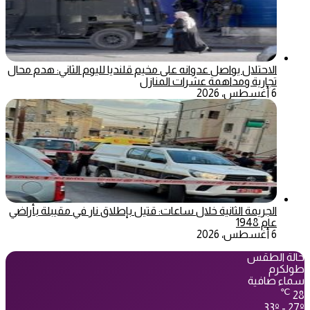
الاحتلال يواصل عدوانه على مخيم قلنديا لليوم الثاني: هدم محال
تجارية ومداهمة عشرات المنازل
6 أغسطس، 2026
الجريمة الثانية خلال ساعات: قتيل بإطلاق نار في مقيبلة بأراضي
عام 1948
6 أغسطس، 2026
حالة الطقس
طولكرم
سماء صافية
℃
28
33º - 27º