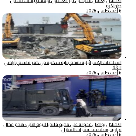
الاحتلال يعتقل شابا من دير الغصون ويقتحم بلدات شمال
طولكرم
6 أغسطس، 2026
السلطات الإسرائيلية تهدم بناية سكنية في كفر قاسم بأراضي
الـ48
6 أغسطس، 2026
الاحتلال يواصل عدوانه على مخيم قلنديا لليوم الثاني: هدم محال
تجارية ومداهمة عشرات المنازل
6 أغسطس، 2026