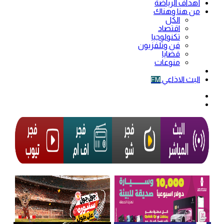
أهداف الرياضة
من هنا وهناك
الكل
اقتصاد
تكنولوجيا
فن وتلفزيون
قضايا
منوعات
فيديو
البث الاذاعي
FM
الوضع
المظلم