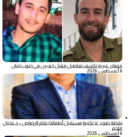
مصادر عبرية تكشف تفاصيل مقتل جنديين في جنوب لبنان
6 أغسطس، 2026
نقطة ضوء : لا تكتبوا مستقبل أطفالنا بقلم الرصاص – د.عدنان
ملحم
6 أغسطس، 2026