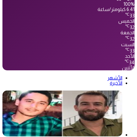
100%
6.41 كيلومتر/ساعة
℃
33
الخميس
℃
32
الجمعة
℃
32
السبت
℃
33
الأحد
℃
34
الأثنين
الأشهر
الأخيرة