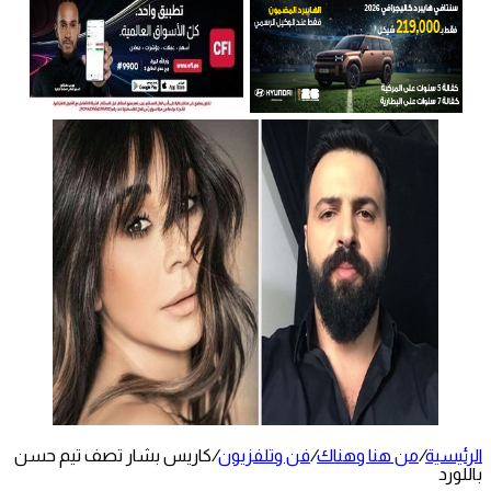
الرئيسية
/
من هنا وهناك
/
فن وتلفزيون
/
كاريس بشار تصف تيم حسن
باللورد