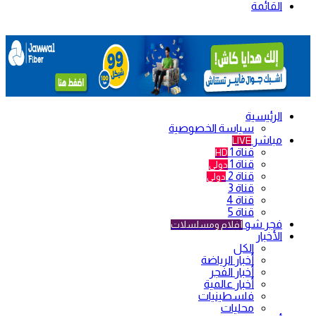
القائمة
الرئيسية
سياسة الخصوصية
مباشر
LIVE
قناة 1
HD
قناة 1
دولي
قناة 2
دولي
قناة 3
قناة 4
قناة 5
فجر شو
أفلام ومسلسلات
الأخبار
الكل
أخبار الرياضة
أخبار الفجر
أخبار عالمية
فلسطينيات
محليات