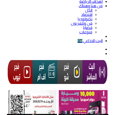
أهداف الرياضة
من هنا وهناك
الكل
اقتصاد
تكنولوجيا
فن وتلفزيون
قضايا
منوعات
فيديو
البث الاذاعي
FM
الوضع
المظلم