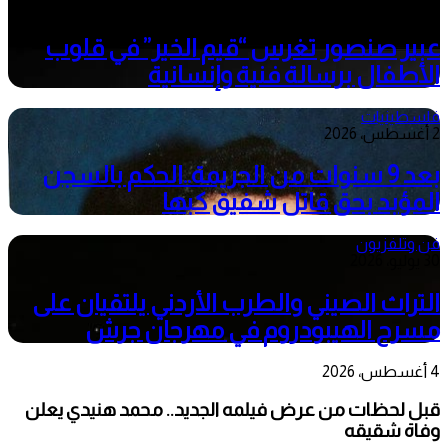
4 أغسطس، 2026
عبير صنصور تغرس “قيم الخير” في قلوب
الأطفال برسالة فنية وإنسانية
فلسطينيات
2 أغسطس، 2026
بعد 9 سنوات من الجريمة..الحكم بالسجن
المؤبد بحق قاتل شفيق كبها
فن وتلفزيون
30 يوليو، 2026
التراث الصيني والطرب الأردني يلتقيان على
مسرح الهيبودروم في مهرجان جرش
4 أغسطس، 2026
قبل لحظات من عرض فيلمه الجديد.. محمد هنيدي يعلن
وفاة شقيقه