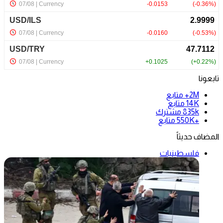
تابعونا
2M+
متابع
14K
متابع
835k
مشترك
+550K
متابع
المضاف حديثاً
فلسطينيات