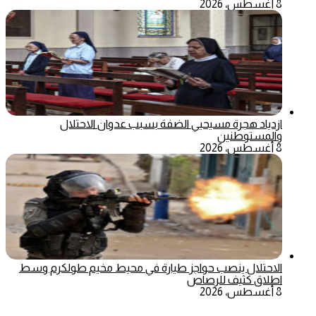
8 أغسطس، 2026
ازدياد هجرة مسيحيي الضفة بسبب عدوان الاحتلال
والمستوطنين
8 أغسطس، 2026
الاحتلال ينصب حواجز طيارة في محيط مخيم طولكرم وسط
اطلاق كثيف للرصاص
8 أغسطس، 2026
‫X
تيلقرام
ماسنجر
ماسنجر
واتساب
فيسبوك