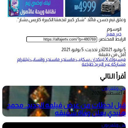
وعلق تيم حسن، قائلاً: “شكر كبير لنجمتنا الكبيرة كاريس بشار”.
الوسوم
خبر مميز
الرابط المختصر:
5 يوليو، 2021
آخر تحديث: 5 يوليو، 2021
أقل من دقيقة
فيسبوك
‫X
لينكدإن
سكايب
ماسنجر
ماسنجر
واتساب
تيلقرام
مشاركة عبر البريد
طباعة
أقرأ التالي
فن وتلفزيون
4 أغسطس، 2026
قبل لحظات من عرض فيلمه الجديد.. محمد
هنيدي يعلن وفاة شقيقه
فن وتلفزيون