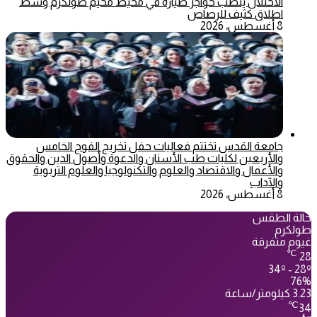
الاحتلال ينصب حواجز طيارة في محيط مخيم طولكرم وسط
اطلاق كثيف للرصاص
8 أغسطس، 2026
جامعة القدس تختتم فعاليات حفل تخريج الفوج الخامس
والأربعين لكليات طب الأسنان والدعوة وأصول الدين والحقوق
والأعمال والاقتصاد والعلوم والتكنولوجيا والعلوم التربوية
والآداب
8 أغسطس، 2026
حالة الطقس
طولكرم
غيوم متفرقة
℃
28
34º - 28º
76%
3.23 كيلومتر/ساعة
℃
34