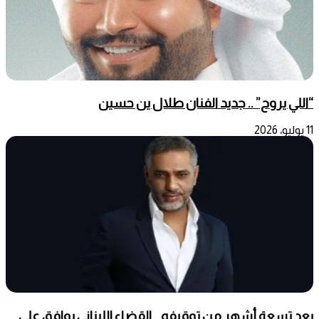
“اللي يروح” .. جديد الفنان طلال ين حسين
11 يوليو، 2026
بعد تسعة أشهر من توقيفه… القضاء اللبناني يوافق على