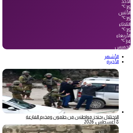
الأحد
℃
35
الأثنين
℃
35
الثلاثاء
℃
35
الأربعاء
℃
34
الخميس
الأشهر
الأخيرة
الاحتلال يحتجز مواطنين من طمون ومخيم الفارعة
8 أغسطس، 2026