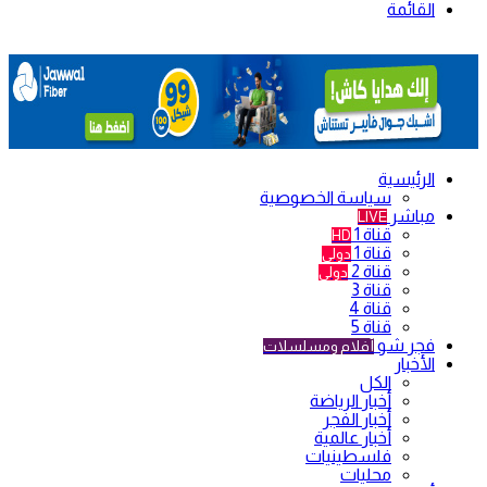
القائمة
الرئيسية
سياسة الخصوصية
مباشر
LIVE
قناة 1
HD
قناة 1
دولي
قناة 2
دولي
قناة 3
قناة 4
قناة 5
فجر شو
أفلام ومسلسلات
الأخبار
الكل
أخبار الرياضة
أخبار الفجر
أخبار عالمية
فلسطينيات
محليات