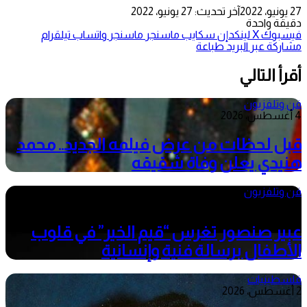
27 يونيو، 2022
آخر تحديث: 27 يونيو، 2022
دقيقة واحدة
فيسبوك
‫X
لينكدإن
سكايب
ماسنجر
ماسنجر
واتساب
تيلقرام
مشاركة عبر البريد
طباعة
أقرأ التالي
فن وتلفزيون
4 أغسطس، 2026
قبل لحظات من عرض فيلمه الجديد.. محمد
هنيدي يعلن وفاة شقيقه
فن وتلفزيون
4 أغسطس، 2026
عبير صنصور تغرس “قيم الخير” في قلوب
الأطفال برسالة فنية وإنسانية
فلسطينيات
2 أغسطس، 2026