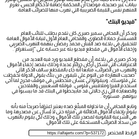
بيانات غير صحيحة، موضحا أن المحكمة إضافة لأحكام الحبس، تغرم
المتهم نفس القيمة الضريبية التي تهرب منها للضرائب العامة.
“فيديو البنك”
ويذكر أن المحامي سمير صبري كان تقدم بطلب للنائب العام
المستشار حمادة الصاوي، والمحامي العام الأول لنيابة الأموال العامة
للتحقيق في بلاغه ضد الفنان محمد رمضان بتهمه التهرب الضريبي
وإخفاء الأموال في مقطع فيديو بثه عبر حسابه على “إنستغرام”.
وذكر صبري في بلاغه، أن مقطع الفيديو ورد فيه العديد من
الاعترافات التي تشكل أركان جرائم عديدة وذلك بقصد إخفاء الأموال
والتهرب من الضرائب، متابعا أنه جاء بالمقطع سالف الذكر الآتي
“صحيت النهاردة من النوم على تليفون من بنك يقولي الدولة تحفظت
على فلوسك.. وبيقولوا لي عشان متحطش في موقف محرج لما أجي
استخدم الفيزا وملاقيش فلوس.. قولتله الشعبيين والفلاحين
والصعايدة اللي زي حالاتي قد مابيحطوا في البنك قد ما بيسبوا في
بيوتهم.. مستوره”.
وتابع المحامي أن ما تداوله المبلّغ ضده يعتبر اعترافاً صريحاً منه بأنه
يقوم بإخفاء الأموال الطائلة في منزله حتى لا يُسأل عن مصدرها، وما
هي الشرعية القانونية لمصدر تلك الأموال، وذلك لكي يقوم بالتهرب
من سداد الضرائب المستحقة على تلك الأموال.
الرابط المختصر: