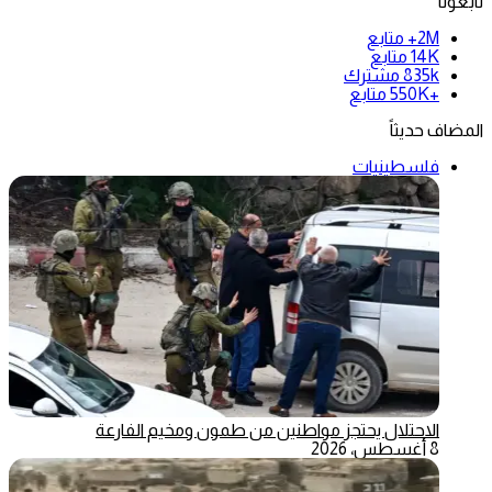
تابعونا
2M+
متابع
14K
متابع
835k
مشترك
+550K
متابع
المضاف حديثاً
فلسطينيات
الاحتلال يحتجز مواطنين من طمون ومخيم الفارعة
8 أغسطس، 2026