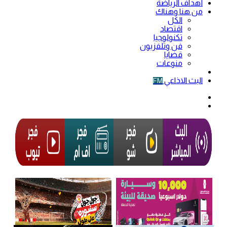
أهداف الرياضة
من هنا وهناك
الكل
اقتصاد
تكنولوجيا
فن وتلفزيون
قضايا
منوعات
فيديو
البث الاذاعي
FM
الوضع
المظلم