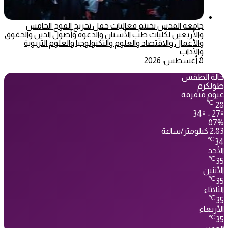
جامعة القدس تختتم فعاليات حفل تخريج الفوج الخامس
والأربعين لكليات طب الأسنان والدعوة وأصول الدين والحقوق
والأعمال والاقتصاد والعلوم والتكنولوجيا والعلوم التربوية
والآداب
8 أغسطس، 2026
حالة الطقس
طولكرم
غيوم متفرقة
℃
28
34º - 27º
87%
2.83 كيلومتر/ساعة
℃
34
الأحد
℃
35
الأثنين
℃
35
الثلاثاء
℃
35
الأربعاء
℃
35