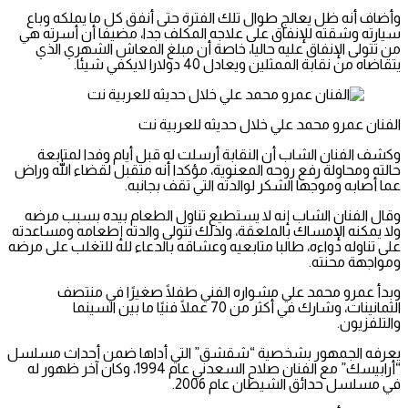
وأضاف أنه ظل يعالج طوال تلك الفترة حتى أنفق كل ما يملكه وباع
سيارته وشقته للإنفاق على علاجه المكلف جدا، مضيفا أن أسرته هي
من تتولى الإنفاق عليه حاليا، خاصة أن مبلغ المعاش الشهري الذي
يتقاضاه من نقابة الممثلين ويعادل 40 دولارا لايكفي شيئا.
الفنان عمرو محمد علي خلال حديثه للعربية نت
وكشف الفنان الشاب أن النقابة أرسلت له قبل أيام وفدا لمتابعة
حالته ومحاولة رفع روحه المعنوية، مؤكدا أنه متقبل لقضاء الله وراض
عما أصابه وموجها الشكر لوالدته التي تقف بجانبه.
وقال الفنان الشاب إنه لا يستطيع تناول الطعام بيده بسبب مرضه
ولا يمكنه الإمساك بالملعقة، ولذلك تتولى والدته إطعامه ومساعدته
على تناوله دواءه، طالبا متابعيه وعشاقه بالدعاء لله للتغلب على مرضه
ومواجهة محنته.
وبدأ عمرو محمد علي مشواره الفني طفلًا صغيرًا في منتصف
الثمانينات، وشارك في أكثر من 70 عملًا فنيًا ما بين السينما
والتلفزيون.
يعرفه الجمهور بشخصية “شقشق” التي أداها ضمن أحداث مسلسل
“أرابيسك” مع الفنان صلاح السعدني عام 1994، وكان آخر ظهور له
في مسلسل حدائق الشيطان عام 2006.