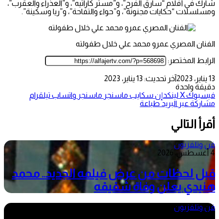
شارك في أفلام “سارق الفرح”، و”مستر كاراتيه”، و”العذراء والعقرب”،
ومسلسلات “حكايات مجنونة”، و”حواء والتفاحة”، و”ريا وسكينة”.
الفنان المصري عمرو محمد علي خلال طفولته
الرابط المختصر:
13 يناير، 2023
آخر تحديث: 13 يناير، 2023
دقيقة واحدة
فيسبوك
‫X
لينكدإن
سكايب
ماسنجر
ماسنجر
واتساب
تيلقرام
مشاركة عبر البريد
طباعة
أقرأ التالي
فن وتلفزيون
4 أغسطس، 2026
قبل لحظات من عرض فيلمه الجديد.. محمد
هنيدي يعلن وفاة شقيقه
فن وتلفزيون
4 أغسطس، 2026