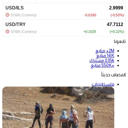
تابعونا
2M+
متابع
14K
متابع
835k
مشترك
+550K
متابع
المضاف حديثاً
فلسطينيات