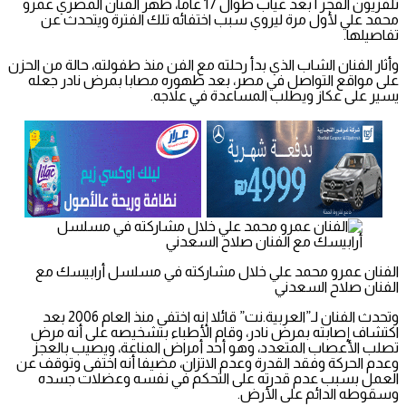
تلفزيون الفجر | بعد غياب طوال 17 عاما، ظهر الفنان المصري عمرو
محمد علي لأول مرة ليروي سبب اختفائه تلك الفترة ويتحدث عن
تفاصيلها.
وأثار الفنان الشاب الذي بدأ رحلته مع الفن منذ طفولته، حالة من الحزن
على مواقع التواصل في مصر، بعد ظهوره مصابا بمرض نادر جعله
يسير على عكاز ويطلب المساعدة في علاجه.
الفنان عمرو محمد علي خلال مشاركته في مسلسل أرابيسك مع
الفنان صلاح السعدني
وتحدث الفنان لـ”العربية.نت” قائلا إنه اختفى منذ العام 2006 بعد
اكتشاف إصابته بمرض نادر، وقام الأطباء بتشخيصه على أنه مرض
تصلب الأعصاب المتعدد، وهو أحد أمراض المناعة، ويصيب بالعجز
وعدم الحركة وفقد القدرة وعدم الاتزان، مضيفا أنه اختفى وتوقف عن
العمل بسبب عدم قدرته على التحكم في نفسه وعضلات جسده
وسقوطه الدائم على الأرض.