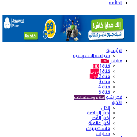
القائمة
الرئيسية
سياسة الخصوصية
مباشر
LIVE
قناة 1
HD
قناة 1
دولي
قناة 2
دولي
قناة 3
قناة 4
قناة 5
فجر شو
أفلام ومسلسلات
الأخبار
الكل
أخبار الرياضة
أخبار الفجر
أخبار عالمية
فلسطينيات
محليات