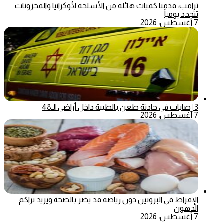
ترامب: قدمنا كميات هائلة من الأسلحة لأوكرانيا والمخزونات
تتجدد يومياً
7 أغسطس، 2026
3 إصابات في حادثة طعن بالطيبة داخل أراضي الـ48
7 أغسطس، 2026
الإفراط في البروتين دون رياضة قد يضر بالصحة ويزيد تراكم
الدهون
7 أغسطس، 2026