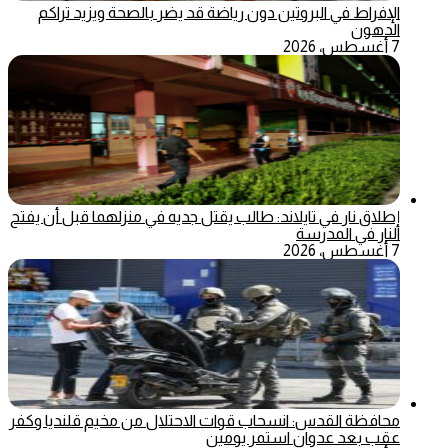
الإفراط في البروتين دون رياضة قد يضر بالصحة ويزيد تراكم
الدهون
7 أغسطس، 2026
إطلاق نار في تايلاند: طالب يقتل جديه في منزلهما قبل أن يفتح
النار في المدرسة
7 أغسطس، 2026
محافظة القدس: انسحاب قوات الاحتلال من مخيم قلنديا وكفر
عقب بعد عدوان استمر يومين