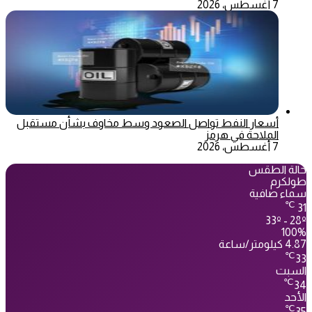
7 أغسطس، 2026
أسعار النفط تواصل الصعود وسط مخاوف بشأن مستقبل
الملاحة في هرمز
7 أغسطس، 2026
حالة الطقس
طولكرم
سماء صافية
℃
31
33º - 28º
100%
4.87 كيلومتر/ساعة
℃
33
السبت
℃
34
الأحد
℃