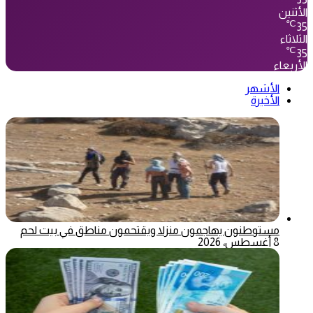
35
الأثنين
℃
35
الثلاثاء
℃
35
الأربعاء
الأشهر
الأخيرة
مستوطنون يهاجمون منزلا ويقتحمون مناطق في بيت لحم
8 أغسطس، 2026