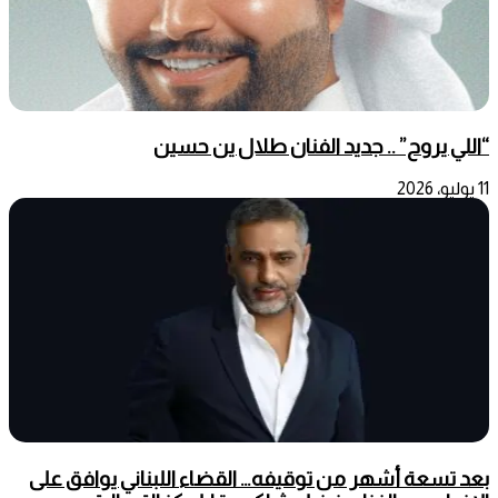
“اللي يروح” .. جديد الفنان طلال ين حسين
11 يوليو، 2026
بعد تسعة أشهر من توقيفه… القضاء اللبناني يوافق على