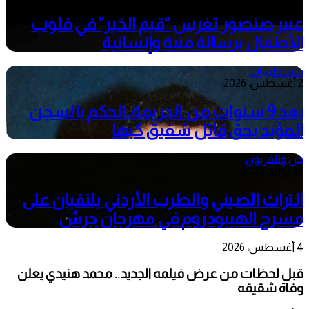
عبير صنصور تغرس “قيم الخير” في قلوب
الأطفال برسالة فنية وإنسانية
فلسطينيات
2 أغسطس، 2026
بعد 9 سنوات من الجريمة..الحكم بالسجن
المؤبد بحق قاتل شفيق كبها
فن وتلفزيون
30 يوليو، 2026
التراث الصيني والطرب الأردني يلتقيان على
مسرح الهيبودروم في مهرجان جرش
4 أغسطس، 2026
قبل لحظات من عرض فيلمه الجديد.. محمد هنيدي يعلن
وفاة شقيقه