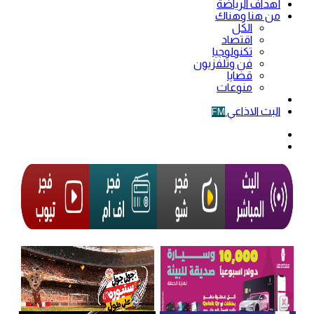
أهداف الرياضة
من هنا وهناك
الكل
اقتصاد
تكنولوجيا
فن وتلفزيون
قضايا
منوعات
فيديو
البث الاذاعي
FM
الوضع
المظلم