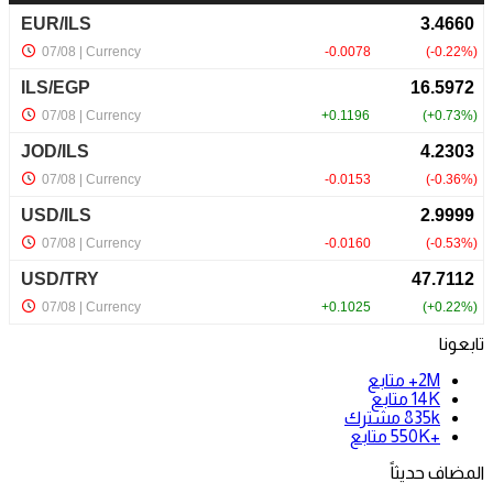
تابعونا
2M+
متابع
14K
متابع
835k
مشترك
+550K
متابع
المضاف حديثاً