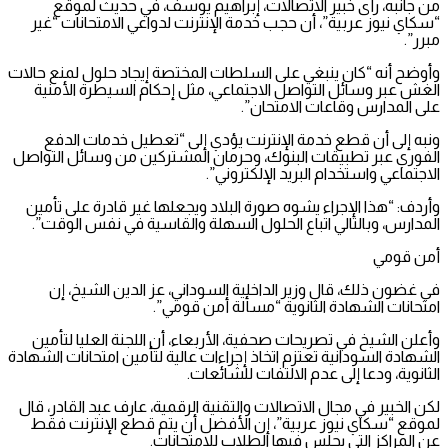
من جانبه، رأى خبير الاتصالات، إبراهيم يوسف، في حديث لموقع
“سكاي نيوز عربية”، أن حجب خدمة الإنترنت لدواعي الامتحانات “غير
مبرر”.
وأوضح أنه “كان ينبغي على السلطات المختصة إيجاد حلول لمنع حالات
الغش عبر وسائل التواصل الاجتماعي، مثل إحكام السيطرة الأمنية
على المدارس وقاعات الامتحان”.
ونبه إلى أن قطع خدمة الإنترنت يؤدي إلى “تعطيل خدمات الدفع
الفوري عبر تطبيقات البنوك، وحرمان المشتركين من وسائل التواصل
الاجتماعي واستخدام البريد الإلكتروني”.
وأردف: “هذا الإجراء يشوه صورة البلاد ويجعلها غير قادرة على تأمين
المدارس، وبالتالي اتباع الحلول السهلة والقاسية في نفس الوقت”.
أمن قومي
في غضون ذلك، قال وزير الداخلية السوداني، عز الدين الشيخ، إن
امتحانات الشهادة الثانوية “مسألة أمن قومي”.
وأعلن الشيخ في تصريحات صحفية، الأربعاء، أن اللجنة العليا لتأمين
الشهادة السودانية تعتزم اتخاذ إجراءات عالية لتأمين امتحانات الشهادة
الثانوية، ودعا إلى عدم الالتفات للشائعات.
لكن الخبير في مجال الاتصالات والتقنية الرقمية، عارف عبد القادر، قال
لموقع “سكاي نيوز عربية”، إن الأفضل أن يتم قطع الإنترنت فقط
عن المراكز التي يجلس فيها الطلاب للامتحانات.