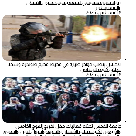
ازدياد هجرة مسيحيي الضفة بسبب عدوان الاحتلال
والمستوطنين
8 أغسطس، 2026
الاحتلال ينصب حواجز طيارة في محيط مخيم طولكرم وسط
اطلاق كثيف للرصاص
8 أغسطس، 2026
جامعة القدس تختتم فعاليات حفل تخريج الفوج الخامس
والأربعين لكليات طب الأسنان والدعوة وأصول الدين والحقوق