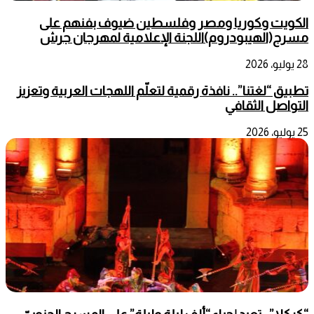
الكويت وكوريا ومصر وفلسطين ضيوف بفنهم على
مسرح(الهيبودروم)اللجنة الإعلامية لمهرجان جرش
28 يوليو، 2026
تطبيق “لغتنا”.. نافذة رقمية لتعلّم اللهجات العربية وتعزيز
التواصل الثقافي
25 يوليو، 2026