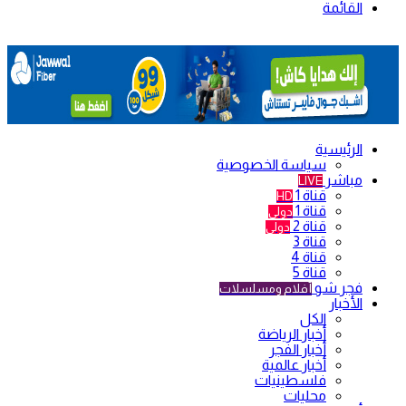
القائمة
الرئيسية
سياسة الخصوصية
مباشر
LIVE
قناة 1
HD
قناة 1
دولي
قناة 2
دولي
قناة 3
قناة 4
قناة 5
فجر شو
أفلام ومسلسلات
الأخبار
الكل
أخبار الرياضة
أخبار الفجر
أخبار عالمية
فلسطينيات
محليات