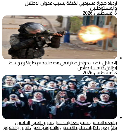
ازدياد هجرة مسيحيي الضفة بسبب عدوان الاحتلال
والمستوطنين
8 أغسطس، 2026
الاحتلال ينصب حواجز طيارة في محيط مخيم طولكرم وسط
اطلاق كثيف للرصاص
8 أغسطس، 2026
جامعة القدس تختتم فعاليات حفل تخريج الفوج الخامس
والأربعين لكليات طب الأسنان والدعوة وأصول الدين والحقوق