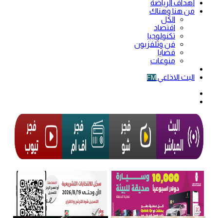
أهداف الرياضة
من هنا وهناك
الكل
اقتصاد
تكنولوجيا
فن وتلفزيون
قضايا
منوعات
فيديو
البث الاذاعي
FM
الوضع
المظلم