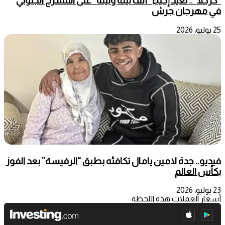
“كركلا”.. تعيد إحياء “ألف ليلة وليلة” على المسرح الجنوبيّ
في مهرجان جرش
25 يوليو، 2026
فيديو.. جدة لامين يامال تكافئه بطبق “الرفيسة” بعد الفوز
بكأس العالم
23 يوليو، 2026
أسعار العملات هذه اللحظة