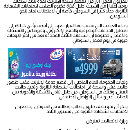
تلفزيون الفجر | أثار قرار بقطع شبكة الإنترنت لمدة ثلاث ساعات
يوميا، اعتبارا من السبت، خلال فترة خضوع الطلاب لامتحانات الشهادة
الثانوية، جدلا كبيرا في السودان، خاصة أن الامتحانات تمتد لنحو
أسبوعين.
وحالة الغضب التي تسبب بها القرار، تعود إلى أنه سيؤدي كذلك إلى
تعطيل الخدمات المصرفية والدفع الإلكتروني، وغيرها من الأنشطة
والأعمال، خصوصا أن الساعات الثلاث المحددة تعد من أكثر الأوقات
حيوية في يوم العمل السوداني.
ولجأت الحكومة، العام الماضي، إلى قطع خدمة الإنترنت عقب ظهور
حالات غش واسعة في امتحانات الشهادة الثانوية. وتمت حالات
الغش، وقتئذ، في السودان، من خلال تبادل الأسئلة والأجوبة بين
الطلاب عبر وسائل التواصل الاجتماعي.
يذكر أن نحو نصف مليون طالب وطالبة في السودان، يخضعون
لامتحانات الشهادة الثانوية على مستوى البلاد.
وزارة الاتصالات تعترض