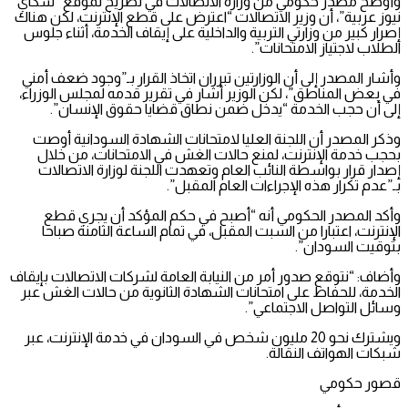
وأوضح مصدر حكومي من وزارة الاتصالات في تصريح لموقع “سكاي
نيوز عربية”، أن وزير الاتصالات “اعترض على قطع الإنترنت، لكن هناك
إصرار كبير من وزارتي التربية والداخلية على إيقاف الخدمة، أثناء جلوس
الطلاب لاجتياز الامتحانات”.
وأشار المصدر إلى أن الوزارتين تبرران اتخاذ القرار بـ”وجود ضعف أمني
في بعض المناطق”، لكن الوزير أشار في تقرير قدمه لمجلس الوزراء،
إلى أن حجب الخدمة “يدخل ضمن نطاق قضايا حقوق الإنسان”.
وذكر المصدر أن اللجنة العليا لامتحانات الشهادة السودانية أوصت
بحجب خدمة الإنترنت، لمنع حالات الغش في الامتحانات، من خلال
إصدار قرار بواسطة النائب العام وتعهدت اللجنة لوزارة الاتصالات
بـ”عدم تكرار هذه الإجراءات العام المقبل”.
وأكد المصدر الحكومي أنه “أصبح في حكم المؤكد أن يجري قطع
الإنترنت، اعتبارا من السبت المقبل، في تمام الساعة الثامنة صباحا
بتوقيت السودان”.
وأضاف: “نتوقع صدور أمر من النيابة العامة لشركات الاتصالات بإيقاف
الخدمة، للحفاظ على امتحانات الشهادة الثانوية من حالات الغش عبر
وسائل التواصل الاجتماعي”.
ويشترك نحو 20 مليون شخص في السودان في خدمة الإنترنت، عبر
شبكات الهواتف النقالة.
قصور حكومي