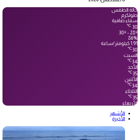
حالة الطقس
طولكرم
سماء صافية
℃
30
30º - 28º
86%
1.91 كيلومتر/ساعة
℃
30
السبت
℃
34
الأحد
℃
35
الأثنين
℃
34
الثلاثاء
℃
35
الأربعاء
الأشهر
الأخيرة