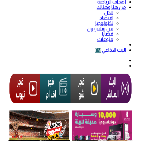
أهداف الرياضة
من هنا وهناك
الكل
اقتصاد
تكنولوجيا
فن وتلفزيون
قضايا
منوعات
فيديو
البث الاذاعي
FM
الوضع
المظلم