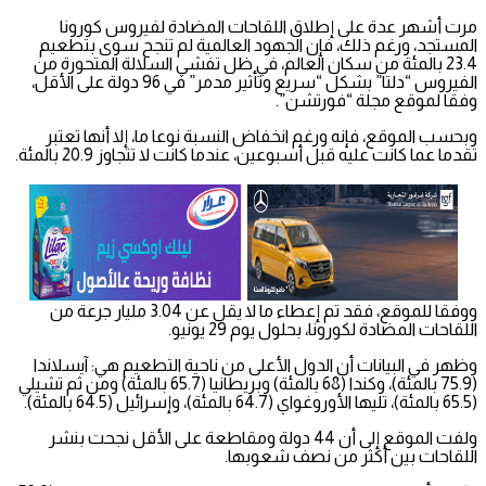
مرت أشهر عدة على إطلاق اللقاحات المضادة لفيروس كورونا
المستجد، ورغم ذلك، فإن الجهود العالمية لم تنجح سوى بتطعيم
23.4 بالمئة من سكان العالم، في ظل تفشي السلالة المتحورة من
الفيروس “دلتا” بشكل “سريع وتأثير مدمر” في 96 دولة على الأقل،
وفقا لموقع مجلة “فورتشن”.
وبحسب الموقع، فإنه ورغم انخفاض النسبة نوعا ما، إلا أنها تعتبر
تقدما عما كانت عليه قبل أسبوعين، عندما كانت لا تتجاوز 20.9 بالمئة.
ووفقا للموقع، فقد تم إعطاء ما لا يقل عن 3.04 مليار جرعة من
اللقاحات المضادة لكورونا، بحلول يوم 29 يونيو.
وظهر في البيانات أن الدول الأعلى من ناحية التطعيم هي: آيسلاندا
(75.9 بالمئة)، وكندا (68 بالمئة) وبريطانيا (65.7 بالمئة) ومن ثم تشيلي
(65.5 بالمئة)، تليها الأوروغواي (64.7 بالمئة)، وإسرائيل (64.5 بالمئة).
ولفت الموقع إلى أن 44 دولة ومقاطعة على الأقل نجحت بنشر
اللقاحات بين أكثر من نصف شعوبها.