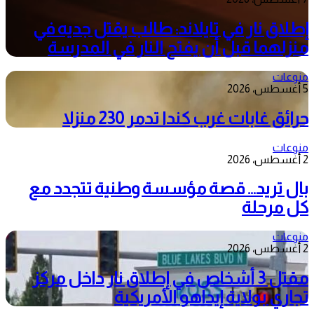
إطلاق نار في تايلاند: طالب يقتل جديه في
منزلهما قبل أن يفتح النار في المدرسة
منوعات
5 أغسطس، 2026
حرائق غابات غرب كندا تدمر 230 منزلا
منوعات
2 أغسطس، 2026
بال تريد… قصة مؤسسة وطنية تتجدد مع
كل مرحلة
منوعات
2 أغسطس، 2026
مقتل 3 أشخاص في إطلاق نار داخل مركز
تجاري بولاية إيداهو الأمريكية