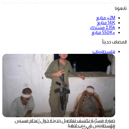
تابعونا
2M+
متابع
14K
متابع
835k
مشترك
+550K
متابع
المضاف حديثاً
فلسطينيات
صورة مسرّبة تكشف تفاصيل جديدة حول إعدام مسنين
فلسطينيين في بيت لاهيا