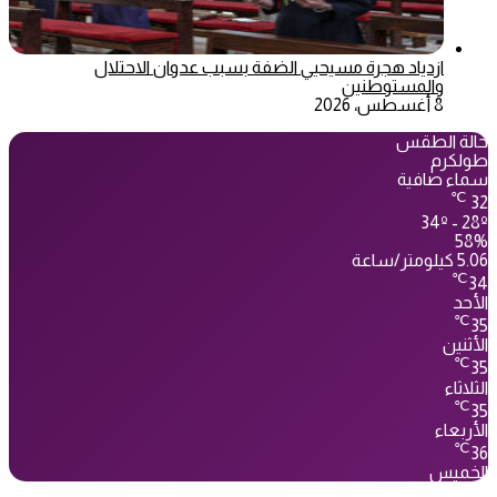
ازدياد هجرة مسيحيي الضفة بسبب عدوان الاحتلال
والمستوطنين
8 أغسطس، 2026
حالة الطقس
طولكرم
سماء صافية
℃
32
34º - 28º
58%
5.06 كيلومتر/ساعة
℃
34
الأحد
℃
35
الأثنين
℃
35
الثلاثاء
℃
35
الأربعاء
℃
36
الخميس