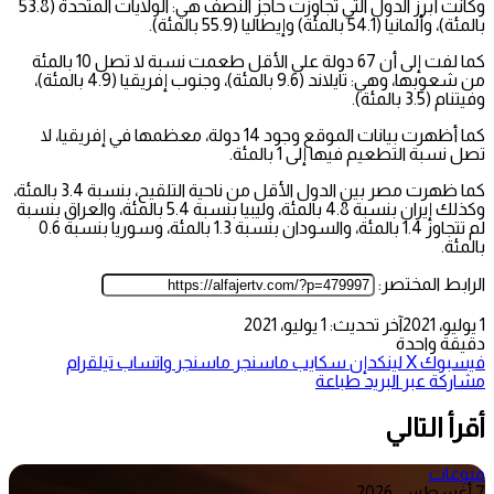
وكانت أبرز الدول التي تجاوزت حاجز النصف هي: الولايات المتحدة (53.8
بالمئة)، وألمانيا (54.1 بالمئة) وإيطاليا (55.9 بالمئة).
كما لفت إلى أن 67 دولة على الأقل طعمت نسبة لا تصل 10 بالمئة
من شعوبها، وهي: تايلاند (9.6 بالمئة)، وجنوب إفريقيا (4.9 بالمئة)،
وفيتنام (3.5 بالمئة).
كما أظهرت بيانات الموقع وجود 14 دولة، معظمها في إفريقيا، لا
تصل نسبة التطعيم فيها إلى 1 بالمئة.
كما ظهرت مصر بين الدول الأقل من ناحية التلقيح، بنسبة 3.4 بالمئة،
وكذلك إيران بنسبة 4.8 بالمئة، وليبيا بنسبة 5.4 بالمئة، والعراق بنسبة
لم تتجاوز 1.4 بالمئة، والسودان بنسبة 1.3 بالمئة، وسوريا بنسبة 0.6
بالمئة.
الرابط المختصر:
1 يوليو، 2021
آخر تحديث: 1 يوليو، 2021
دقيقة واحدة
فيسبوك
‫X
لينكدإن
سكايب
ماسنجر
ماسنجر
واتساب
تيلقرام
مشاركة عبر البريد
طباعة
أقرأ التالي
منوعات
7 أغسطس، 2026