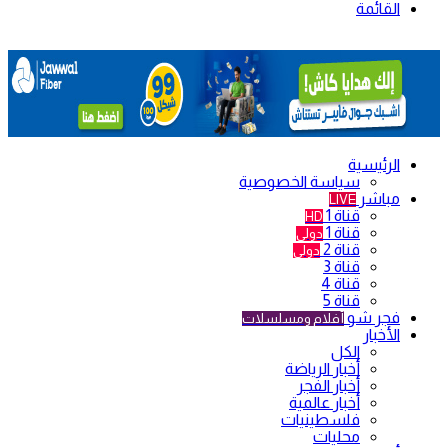
القائمة
الرئيسية
سياسة الخصوصية
مباشر
LIVE
قناة 1
HD
قناة 1
دولي
قناة 2
دولي
قناة 3
قناة 4
قناة 5
فجر شو
أفلام ومسلسلات
الأخبار
الكل
أخبار الرياضة
أخبار الفجر
أخبار عالمية
فلسطينيات
محليات