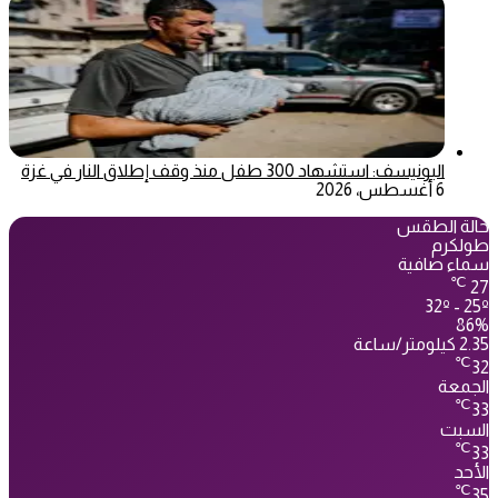
اليونيسف: استشهاد 300 طفل منذ وقف إطلاق النار في غزة
6 أغسطس، 2026
حالة الطقس
طولكرم
سماء صافية
℃
27
32º - 25º
86%
2.35 كيلومتر/ساعة
℃
32
الجمعة
℃
33
السبت
℃
33
الأحد
℃
35