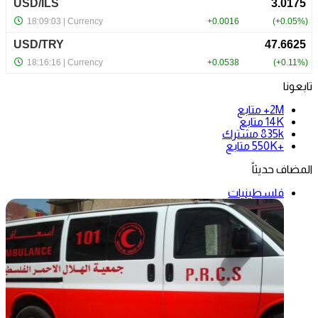
تابعونا
2M+
متابع
14K
متابع
835k
مشترك
+550K
متابع
المضاف حديثاً
فلسطينيات