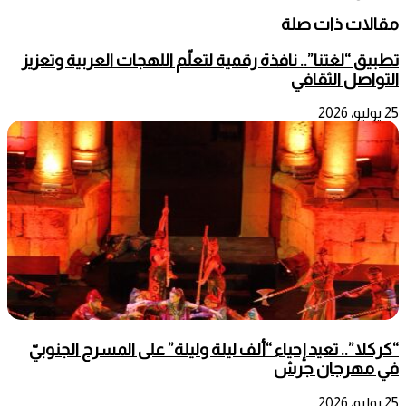
مقالات ذات صلة
تطبيق “لغتنا”.. نافذة رقمية لتعلّم اللهجات العربية وتعزيز
التواصل الثقافي
25 يوليو، 2026
“كركلا”.. تعيد إحياء “ألف ليلة وليلة” على المسرح الجنوبيّ
في مهرجان جرش
25 يوليو، 2026