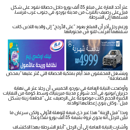
عثر أحد المارة على مبلغ 85 ألف يورو داخل حصالة نقود على شكل
فيل على رصيف بالقرب من مدينة بوردو، في جنوب غرب فرنسا،
فسلّمها إلى الشرطة.
وزعم رجل آخر أن المبلغ يعود ”على الأرجح“ إلى والديه اللذين كانت
شقتهما أفرغت للتو من محتوياتها.
وينشغل المحققون منذ أيام بملكية الحصالة التي عُثر عليها ”بمحض
المصادفة“.
وأوضحت النيابة العامة في بوردو، الخميس، أن رجلا عثر في نهاية
حزيران/يونيو، في أحد شوارع مدينة ميرينياك وسط كومة من النفايات
الكبيرة الحجم كانت موضوعة على الرصيف، على ”قطعة زينة بشكل
فيل“، وكان ينوي إعطاءها لوالدته.
وبدا ”فيل الزينة“ هذا غير ذي قيمة للوهلة الأولى، ولكن سرعان ما
تبيّن للرجل أنه يحوي ثروة بقيمة 85 ألف يورو نقدًا وعدًا.
وأشارت النيابة العامة إلى أن الرجل ”أبلغ الشرطة بهذا الاكتشاف