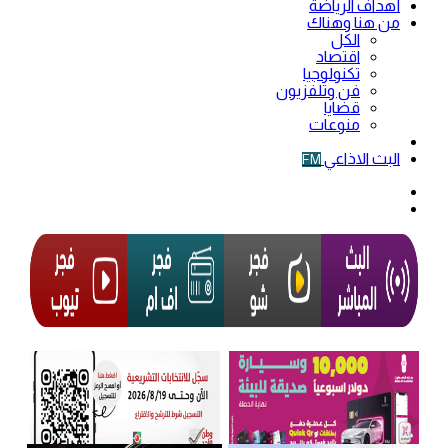
أهداف الرياضة
من هنا وهناك
الكل
اقتصاد
تكنولوجيا
فن وتلفزيون
قضايا
منوعات
فيديو
البث الاذاعي
FM
الوضع
المظلم