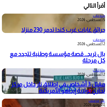
أقرأ التالي
منوعات
5 أغسطس، 2026
حرائق غابات غرب كندا تدمر 230 منزلا
منوعات
2 أغسطس، 2026
بال تريد… قصة مؤسسة وطنية تتجدد مع
كل مرحلة
منوعات
2 أغسطس، 2026
مقتل 3 أشخاص في إطلاق نار داخل مركز
تجاري بولاية إيداهو الأمريكية
غير مصنف
28 يوليو، 2026