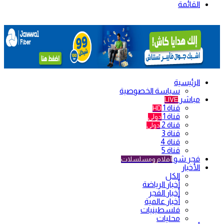
القائمة
الرئيسية
سياسة الخصوصية
مباشر
LIVE
قناة 1
HD
قناة 1
دولي
قناة 2
دولي
قناة 3
قناة 4
قناة 5
فجر شو
أفلام ومسلسلات
الأخبار
الكل
أخبار الرياضة
أخبار الفجر
أخبار عالمية
فلسطينيات
محليات