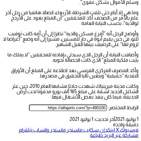
وسلم الأموال بشكل عفوي“.
وما هي إلا أيام حتى تلقت الشرطة، الأربعاء، اتصالا هاتفيا من رجل آخر
علم بالأمر من الصحف، أكد للمحققين ”أن المبلغ يعود على الأرجح
لوالديه“، بحسب النيابة العامة.
وأوضح الرجل أنه ”أفرغ مسكن والديه“ نظرا إلى أن أمه كانت توفيت
للتو، في حين يقيم أبوه في دار للمسنين، مشيرا إلى أنه وضع ”أغراضا لا
لزوم لها“ على الرصيف، بينها الفيل الشهير.
وأضافت النيابة أن الرجل الذي سيدلي بإفادته للمحققين ”لا يملك ما
يثبت ملكية المبلغ“ الذي كانت الحصالة تحويه.
وأكد المصرف المركزي الفرنسي بعد اطلاعه على المبلغ أن الأوراق
النقدية ”حقيقية“ ويتعين تاليا التحقيق في مصدرها.
وكانت مدينة ميرينياك شهدت حادثا مشابها العام 2010، حين عثر
الشاغل الجديد لشقة على مبلغ 165 ألف يورو مدفونا تحت أرض
الحديقة، فيما كان ينفذ بعض الأشغال فيها.
الرابط المختصر:
1 يوليو، 2021
آخر تحديث: 1 يوليو، 2021
دقيقة واحدة
فيسبوك
‫X
لينكدإن
سكايب
ماسنجر
ماسنجر
واتساب
تيلقرام
مشاركة عبر البريد
طباعة