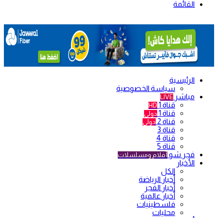
القائمة
الرئيسية
سياسة الخصوصية
مباشر
LIVE
قناة 1
HD
قناة 1
دولي
قناة 2
دولي
قناة 3
قناة 4
قناة 5
فجر شو
أفلام ومسلسلات
الأخبار
الكل
أخبار الرياضة
أخبار الفجر
أخبار عالمية
فلسطينيات
محليات