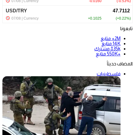
تابعونا
2M+
متابع
14K
متابع
835k
مشترك
+550K
متابع
المضاف حديثاً
فلسطينيات