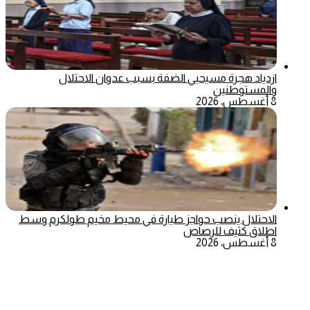
ازدياد هجرة مسيحيي الضفة بسبب عدوان الاحتلال
والمستوطنين
8 أغسطس، 2026
الاحتلال ينصب حواجز طيارة في محيط مخيم طولكرم وسط
اطلاق كثيف للرصاص
8 أغسطس، 2026
‫X
تيلقرام
ماسنجر
ماسنجر
واتساب
فيسبوك