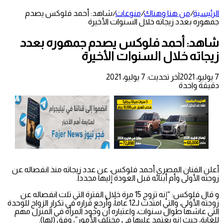
الرئيسية
/
من هنا وهناك
/
منوعات
/
شاهد: أحمد فلوكس يصدم
جمهوره بعدد زيجاته خلال السنوات الأخيرة
شاهد: أحمد فلوكس يصدم جمهوره بعدد
زيجاته خلال السنوات الأخيرة
7 يوليو، 2021
آخر تحديث: 7 يوليو، 2021
دقيقة واحدة
أعلن الفنان المصري أحمد فلوكس، عن عدد زيجاته منذ انفصاله عن
زوجته الأولى وأم أبنائه قبل العودة إليها مجدداً.
و قال فلوكس: “إنه تزوج 15 مرة خلال الفترة التي تلت انفصاله عن
زوجته الأولى، والتي امتدت لـ12 عاماً، وأرجع قراره في تكرار الزواج للوحدة
التي عاشها طوال سنوات، واعتباره أن وجود المرأة في المنزل مهم
للغاية، حيث إنه يعتمد عليها في مختلف الأمور”، وفق (لها).