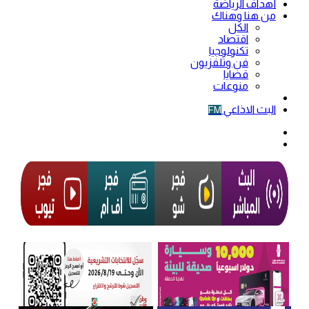
أهداف الرياضة
من هنا وهناك
الكل
اقتصاد
تكنولوجيا
فن وتلفزيون
قضايا
منوعات
فيديو
البث الاذاعي
FM
الوضع
المظلم