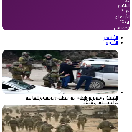
35
الثلاثاء
℃
35
الأربعاء
℃
34
الخميس
الأشهر
الأخيرة
الاحتلال يحتجز مواطنين من طمون ومخيم الفارعة
8 أغسطس، 2026