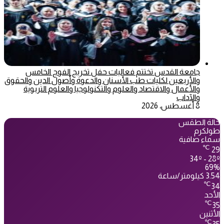
جامعة القدس تختتم فعاليات حفل تخريج الفوج الخامس
والأربعين لكليات طب الأسنان والدعوة وأصول الدين والحقوق
والأعمال والاقتصاد والعلوم والتكنولوجيا والعلوم التربوية
والآداب
8 أغسطس، 2026
حالة الطقس
طولكرم
سماء صافية
℃
29
34º - 28º
69%
3.54 كيلومتر/ساعة
℃
34
الأحد
℃
35
الأثنين
℃