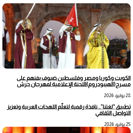
الكويت وكوريا ومصر وفلسطين ضيوف بفنهم على
مسرح(الهيبودروم)اللجنة الإعلامية لمهرجان جرش
28 يوليو، 2026
تطبيق “لغتنا”.. نافذة رقمية لتعلّم اللهجات العربية وتعزيز
التواصل الثقافي
25 يوليو، 2026