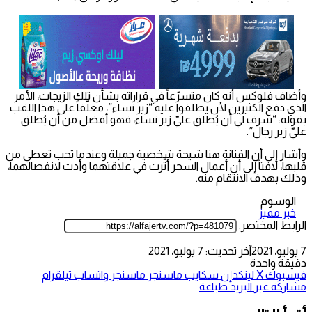
وأضاف فلوكس أنه كان متسرّعاً في قراراته بشأن تلك الزيجات، الأمر
الذي دفع الكثيرين لأن يطلقوا عليه “زير نساء”، معلّقاً على هذا اللقب
بقوله: “شرف لي أن يُطلق عليّ زير نساء، فهو أفضل من أن يُطلق
عليّ زير رجال”.
وأشار إلى أن الفنانة هنا شيحة شخصية جميلة وعندما تحب تعطي من
قلبها، لافتاً إلى أن أعمال السحر أثّرت في علاقتهما وأدت لانفصالهما،
وذلك بهدف الانتقام منه.
الوسوم
خبر مميز
الرابط المختصر:
7 يوليو، 2021
آخر تحديث: 7 يوليو، 2021
دقيقة واحدة
فيسبوك
‫X
لينكدإن
سكايب
ماسنجر
ماسنجر
واتساب
تيلقرام
مشاركة عبر البريد
طباعة