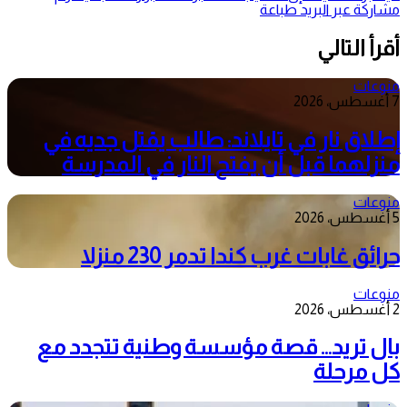
مشاركة عبر البريد
طباعة
أقرأ التالي
منوعات
7 أغسطس، 2026
إطلاق نار في تايلاند: طالب يقتل جديه في
منزلهما قبل أن يفتح النار في المدرسة
منوعات
5 أغسطس، 2026
حرائق غابات غرب كندا تدمر 230 منزلا
منوعات
2 أغسطس، 2026
بال تريد… قصة مؤسسة وطنية تتجدد مع
كل مرحلة