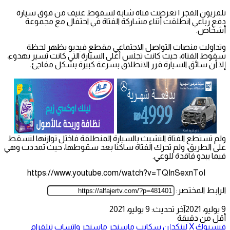
تلفزيون الفجر | تعرضت فتاة شابة لسقوط عنيف من فوق سيارة
دفع رباعي انطلقت أثناء مشاركة الفتاة في احتفال مع مجموعة
أشخاص.
وتداولت منصات التواصل الاجتماعي مقطع فيديو يظهر لحظة
سقوط الفتاة، حيث كانت تجلس أعلى السيارة التي كانت تسير بهدوء،
إلا أن سائق السيارة قرر الانطلاق بسرعة كبيرة بشكل مفاجئ.
ولم تستطع الفتاة التشبث بالسيارة المنطلقة فاختل توازنها لتسقط
على الطريق، ولم تحرك الفتاة ساكنا بعد سقوطها، حيث تمددت وهي
فيما يبدو فاقدة للوعي.
https://www.youtube.com/watch?v=TQInSexnToI
الرابط المختصر:
9 يوليو، 2021
آخر تحديث: 9 يوليو، 2021
أقل من دقيقة
فيسبوك
‫X
لينكدإن
سكايب
ماسنجر
ماسنجر
واتساب
تيلقرام