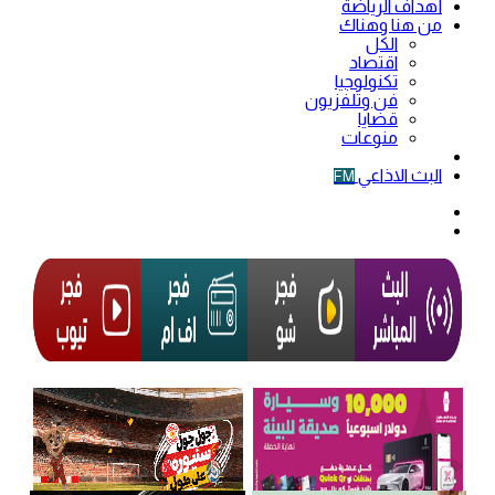
أهداف الرياضة
من هنا وهناك
الكل
اقتصاد
تكنولوجيا
فن وتلفزيون
قضايا
منوعات
فيديو
البث الاذاعي
FM
الوضع
المظلم