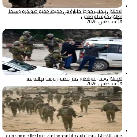
الاحتلال ينصب حواجز طيارة في محيط مخيم طولكرم وسط
اطلاق كثيف للرصاص
8 أغسطس، 2026
الاحتلال يحتجز مواطنين من طمون ومخيم الفارعة
8 أغسطس، 2026
جيش الاحتلال يبحث انسحابا محدودا من غزة لصالح قوة دولية