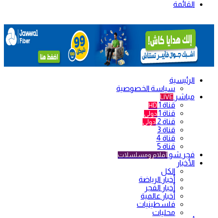
القائمة
الرئيسية
سياسة الخصوصية
مباشر
LIVE
قناة 1
HD
قناة 1
دولي
قناة 2
دولي
قناة 3
قناة 4
قناة 5
فجر شو
أفلام ومسلسلات
الأخبار
الكل
أخبار الرياضة
أخبار الفجر
أخبار عالمية
فلسطينيات
محليات