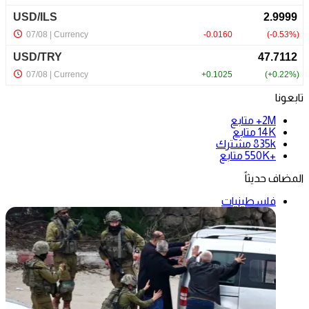
تابعونا
2M+
متابع
14K
متابع
835k
مشترك
+550K
متابع
المضاف حديثاً
فلسطينيات