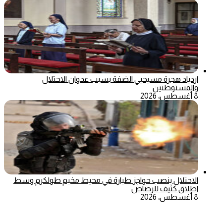
ازدياد هجرة مسيحيي الضفة بسبب عدوان الاحتلال
والمستوطنين
8 أغسطس، 2026
الاحتلال ينصب حواجز طيارة في محيط مخيم طولكرم وسط
اطلاق كثيف للرصاص
8 أغسطس، 2026
‫X
تيلقرام
ماسنجر
ماسنجر
واتساب
فيسبوك