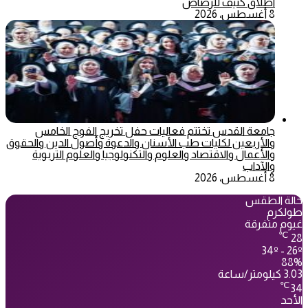
اطلاق كثيف للرصاص
8 أغسطس، 2026
جامعة القدس تختتم فعاليات حفل تخريج الفوج الخامس
والأربعين لكليات طب الأسنان والدعوة وأصول الدين والحقوق
والأعمال والاقتصاد والعلوم والتكنولوجيا والعلوم التربوية
والآداب
8 أغسطس، 2026
حالة الطقس
طولكرم
غيوم متفرقة
℃
28
34º - 26º
88%
3.03 كيلومتر/ساعة
℃
34
الأحد