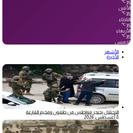
℃
35
الأثنين
℃
35
الثلاثاء
℃
35
الأربعاء
℃
35
الخميس
الأشهر
الأخيرة
الاحتلال يحتجز مواطنين من طمون ومخيم الفارعة
8 أغسطس، 2026