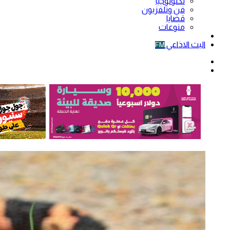
تكنولوجيا
فن وتلفزيون
قضايا
منوعات
فيديو
البث الاذاعي
FM
الوضع
المظلم