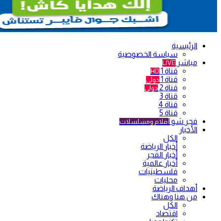
الرئيسية
سياسة الخصوصية
مباشر
LIVE
قناة 1
HD
قناة 1
دولي
قناة 2
دولي
قناة 3
قناة 4
قناة 5
فجر شو
أفلام ومسلسلات
الأخبار
الكل
أخبار الرياضة
أخبار الفجر
أخبار عالمية
فلسطينيات
محليات
أهداف الرياضة
من هنا وهناك
الكل
اقتصاد