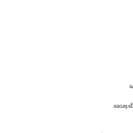
ة
لله وفضله.