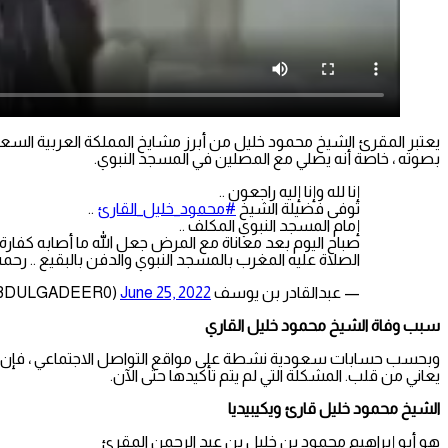
يعتبر المقرئ الشيخ محمود خليل من أبرز مشايخ المملكة العربية السعو
بصوته ، خاصة أنه يصلي مع المصلين في المسجد النبوي.
إنا لله وإنا إليه راجعون ..
توفى فضيلة الشيخ
#محمود_خليل_القارئ
..
إمام المسجد النبوي المكلف ..
صباح اليوم بعد معاناة مع المرض جعل الله ما أصابه كفارة له 
الصلاة عليه المغرب بالمسجد النبوي والدفن بالبقيع .. رحم
— عبدالقادر بن يوسف ALHASHIM (@ABDULGADEER0)
June 25, 2022
سبب وفاة الشيخ محمود خليل القاري
وبحسب حسابات سعودية نشطة على مواقع التواصل الاجتماعي ، فإن سبب
يعاني من قلب. المشكلة التي لم يتم تأكيدها حتى الآن.
الشيخ محمود خليل قارئ ويكيبيديا
هو أبو إبراهيم محمود بن خليل بن عبد الرحمن المقرئ