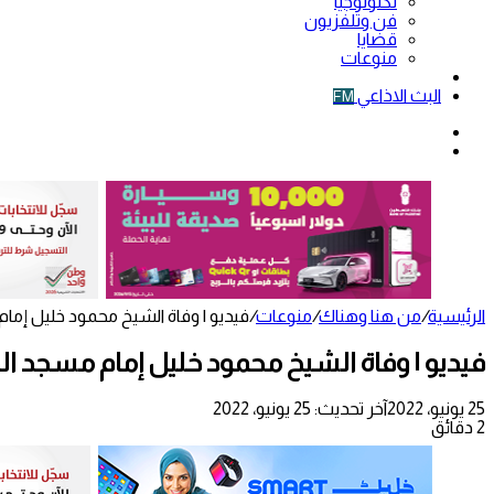
تكنولوجيا
فن وتلفزيون
قضايا
منوعات
فيديو
البث الاذاعي
FM
الوضع
المظلم
الرئيسية
/
من هنا وهناك
/
منوعات
/
فيديو | وفاة الشيخ محمود خليل إمام‫‬‫‬
فيديو | وفاة الشيخ محمود خليل إمام ⁧‫مسجد ال‬‫‬
25 يونيو، 2022
آخر تحديث: 25 يونيو، 2022
2 دقائق