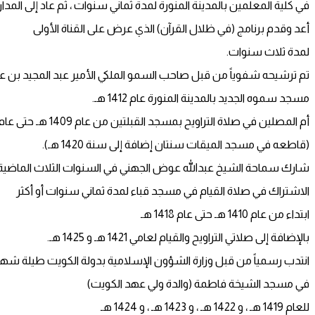
في كلية المعلمين بالمدينة المنورة لمدة ثماني سنوات ، ثم عاد إلى المدا
أعد وقدم برنامج (في ظلال القرآن) الذي عرض على القناة الأولى
لمدة ثلاث سنوات.
تم ترشيحه شفوياً من قبل صاحب السمو الملكي الأمير عبد المجيد بن عب
مسجد سموه الجديد بالمدينة المنورة عام 1412 هـ.
أم المصلين في صلاة التراويح بمسجد القبلتين من عام 1409 هـ حتى عام 1418 هـ
(قاطعه في مسجد الميقات سنتان إضافة إلى سنة 1420 هـ).
شارك سماحة الشيخ عبدالله عوض الجهني في السنوات الثلاث الماضية 
الاشتراك في صلاة القيام في مسجد قباء لمدة ثماني سنوات أو أكثر
ابتداء من عام 1410 هـ حتى عام 1418 هـ
بالإضافة إلى صلاتي التراويح والقيام لعامي 1421 هـ و 1425 هـ.
انتدب رسمياً من قبل وزارة الشؤون الإسلامية بدولة الكويت طيلة شهر
في مسجد الشيخة فاطمة (والدة ولي عهد الكويت)
للعام 1419 هـ ، و 1422 هـ ، و 1423 هـ ، و 1424 هـ