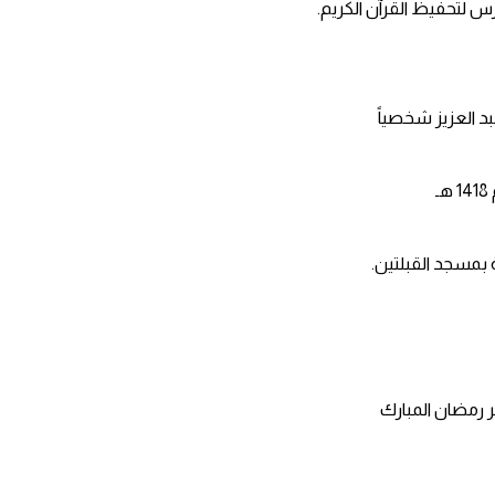
رس لتحفيظ القرآن الكريم.
د العزيز شخصياً
بمسجد القبلتين.
 رمضان المبارك