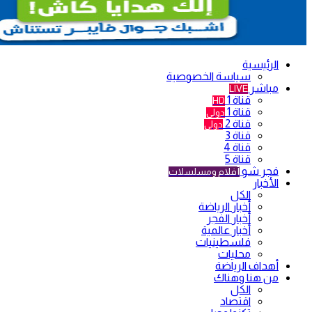
الرئيسية
سياسة الخصوصية
مباشر
LIVE
قناة 1
HD
قناة 1
دولي
قناة 2
دولي
قناة 3
قناة 4
قناة 5
فجر شو
أفلام ومسلسلات
الأخبار
الكل
أخبار الرياضة
أخبار الفجر
أخبار عالمية
فلسطينيات
محليات
أهداف الرياضة
من هنا وهناك
الكل
اقتصاد