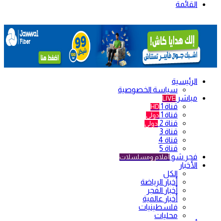
القائمة
الرئيسية
سياسة الخصوصية
مباشر
LIVE
قناة 1
HD
قناة 1
دولي
قناة 2
دولي
قناة 3
قناة 4
قناة 5
فجر شو
أفلام ومسلسلات
الأخبار
الكل
أخبار الرياضة
أخبار الفجر
أخبار عالمية
فلسطينيات
محليات