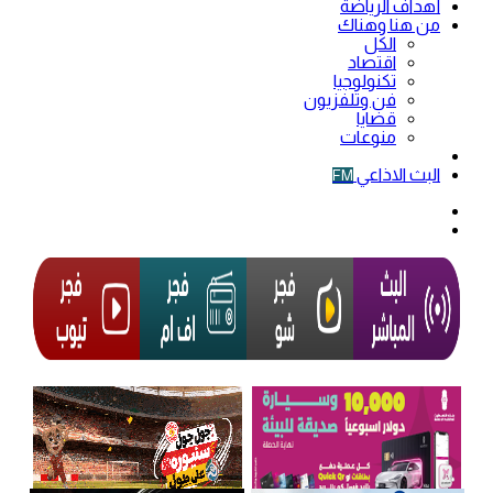
أهداف الرياضة
من هنا وهناك
الكل
اقتصاد
تكنولوجيا
فن وتلفزيون
قضايا
منوعات
فيديو
البث الاذاعي
FM
الوضع
المظلم