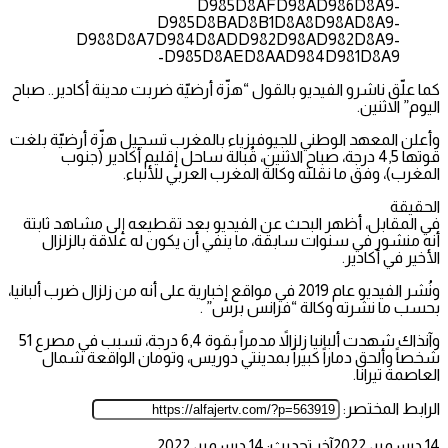
D985D8AFD98AD986D8A9-
D985D8BAD8B1D8A8D98AD8A9-
D988D8A7D984D8ADD982D98AD982D8A9-
D985D8AED8AAD984D981D8A9-
كما علّق ناشرو الفيديو بالقول “هزّة أرضيّة ضربت مدينة أكادير.. صباح
اليوم” الاثنين.
وأعلن المعهد الوطني للجيوفيزياء بالمغرب تسجيل هزّة أرضيّة بلغت
قوتها 4,5 درجة، صباح الاثنين، قُبالة ساحل إقليم أكادير (جنوب
المغرب)، وفق ما نقلته وكالة المغرب العربي للأنباء.
الحقيقة
في المقابل، أظهر البحث عن الفيديو بعد تقطيعه إلى مشاهد ثابتة
أنه منشور في سنوات سابقة، ما ينفي أن يكون له علاقة بالزلزال
الأخير في أكادير.
ونُشر الفيديو عام 2019 في مواقع إخبارية على أنه من زلزال ضرب ألبانيا،
بحسب ما نشرته وكالة “فرانس برس” .
وآنذاك شهدت ألبانيا زلزالاً مدمراً بقوة 6,4 درجة، تسبب في مصرع 51
شخصاً وألحق دماراً كبيراً بمدينتي دوريس، وتومان الواقعة شمال
العاصمة تيرانا.
الرابط المختصر:
14 ديسمبر، 2022
آخر تحديث: 14 ديسمبر، 2022