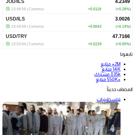
تابعونا
2M+
متابع
14K
متابع
835k
مشترك
+550K
متابع
المضاف حديثاً
فلسطينيات