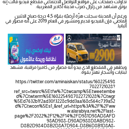
تداولت صفحات على مواقع التواصل الاجتماعي مقطع فيديو قالت إنه
يوثق مشاهد من زلزال ضرب مدينة أكادير المغربية.
ورغم أن المدينة سجلت هزّة أرضيّة بقوّة 4,5 درجة صباح الاثنين
الماضي، فإن الفيديو قديم ومنشور في العام 2019 على أنه مصوّر في
ألبانيا.
ويظهر في المقطع الذي يبدو أنه مصوّر من كاميرا مراقبة، مشهد
لبنايات وأشجار تهتزّ بقوة.
https://twitter.com/aminaiskan/status/160225498
7022721028?
ref_src=twsrc%5Etfw%7Ctwcamp%5Etweetembe
d%7Ctwterm%5E1602254987022721028%7Ctwgr
%5Ed7632b1f2ad30f3228c9dd3aa168c564c739a52
d%7Ctwcon%5Es1_&ref_url=https%3A%2F%2Fww
w.alarabiya.net%2Flast-
page%2F2022%2F12%2F14%2FD981D98AD8AFD
98AD988-D98AD988D8ABD982-
D8B2D984D8B2D8A7D984-D8B6D8B1D8A8-