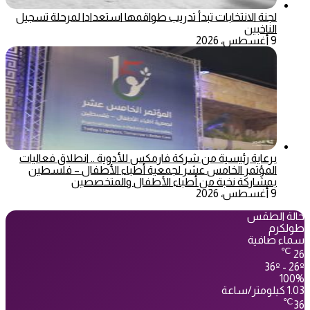
لجنة الانتخابات تبدأ تدريب طواقمها استعدادا لمرحلة تسجيل
الناخبين
9 أغسطس، 2026
برعاية رئيسية من شركة فارمكس للأدوية .. انطلاق فعاليات
المؤتمر الخامس عشر لجمعية أطباء الأطفال – فلسطين
بمشاركة نخبة من أطباء الأطفال والمتخصصين
9 أغسطس، 2026
حالة الطقس
طولكرم
سماء صافية
℃
26
36º - 26º
100%
1.03 كيلومتر/ساعة
℃
36