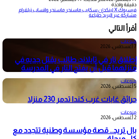
دقيقة واحدة
فيسبوك
‫X
لينكدإن
سكايب
ماسنجر
ماسنجر
واتساب
تيلقرام
مشاركة عبر البريد
طباعة
أقرأ التالي
منوعات
7 أغسطس، 2026
إطلاق نار في تايلاند: طالب يقتل جديه في
منزلهما قبل أن يفتح النار في المدرسة
منوعات
5 أغسطس، 2026
حرائق غابات غرب كندا تدمر 230 منزلا
منوعات
2 أغسطس، 2026
بال تريد… قصة مؤسسة وطنية تتجدد مع
كل مرحلة