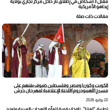
مقتل 3 أشخاص في إطلاق نار داخل مركز تجاري بولاية
إيداهو الأمريكية
مقالات ذات صلة
الكويت وكوريا ومصر وفلسطين ضيوف بفنهم على
مسرح(الهيبودروم)اللجنة الإعلامية لمهرجان جرش
28 يوليو، 2026
تطبيق “لغتنا”.. نافذة رقمية لتعلّم اللهجات العربية وتعزيز