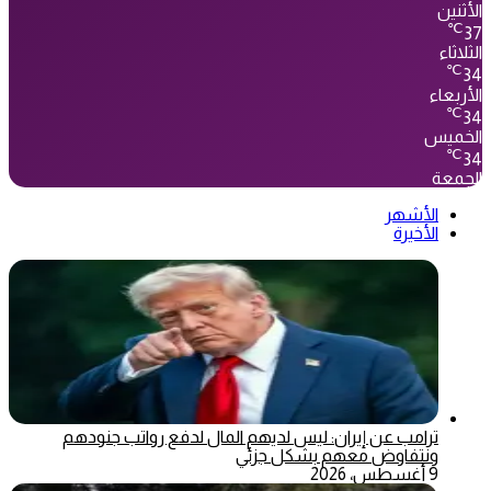
الأثنين
℃
37
الثلاثاء
℃
34
الأربعاء
℃
34
الخميس
℃
34
الجمعة
الأشهر
الأخيرة
ترامب عن إيران: ليس لديهم المال لدفع رواتب جنودهم
ونتفاوض معهم بشكل جزئي
9 أغسطس، 2026