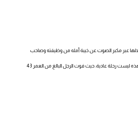
خلالها عبر مكبر الصوت عن خيبة أمله من وظيفته وصاحب
يشار إلى أنه في بلد تزداد فيه التوقعات بشأن الالتزام بالمواعيد، ولا سيما عندما يتعلق الأمر بمواعيد القطارات، وسرعان ما أصبح من الواضح أن هذه ليست رحلة عادية، حيث فوت الرجل البالغ من العمر 43