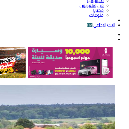
تكنولوجيا
فن وتلفزيون
قضايا
منوعات
فيديو
البث الاذاعي
FM
الوضع
المظلم