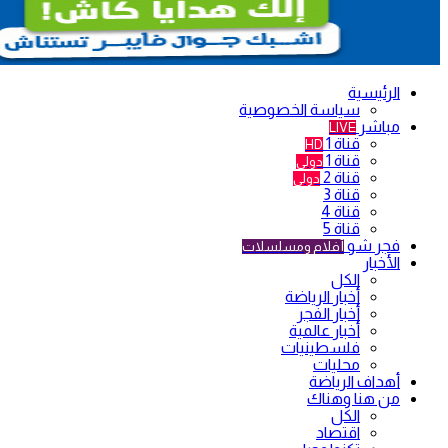
الرئيسية
سياسة الخصوصية
مباشر
LIVE
قناة 1
HD
قناة 1
دولي
قناة 2
دولي
قناة 3
قناة 4
قناة 5
فجر شو
أفلام ومسلسلات
الأخبار
الكل
أخبار الرياضة
أخبار الفجر
أخبار عالمية
فلسطينيات
محليات
أهداف الرياضة
من هنا وهناك
الكل
اقتصاد