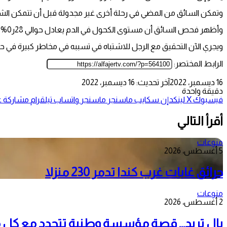
وتمكن السائق من المضي في رحلة أخرى غير مجدولة قبل أن تتمكن الش
وأظهر فحص السائق أن مستوى الكحول في الدم يعادل حوالي 28ر0%.
ويجري الآن التحقيق مع الرجل للاشتباه في تسببه في مخاطر كبيرة في ح
الرابط المختصر:
16 ديسمبر، 2022
آخر تحديث: 16 ديسمبر، 2022
دقيقة واحدة
فيسبوك
‫X
لينكدإن
سكايب
ماسنجر
ماسنجر
واتساب
تيلقرام
مشاركة عب
أقرأ التالي
منوعات
5 أغسطس، 2026
حرائق غابات غرب كندا تدمر 230 منزلا
منوعات
2 أغسطس، 2026
بال تريد… قصة مؤسسة وطنية تتجدد مع كل 