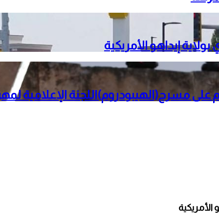
لى مسرح(الهيبودروم)اللجنة الإعلامية لم