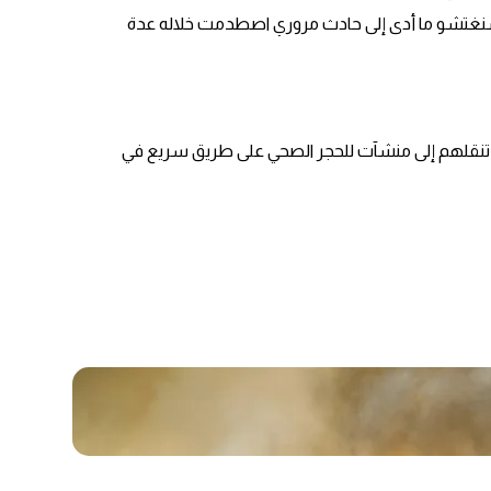
نغتشو ما أدى إلى حادث مروري اصطدمت خلاله عدة
وفي سبتمبر، لقي 27 راكبا حتفهم بعدما انقلبت حافلة كانت تنقلهم إلى منشآت للحجر الصحي على طريق سريع في