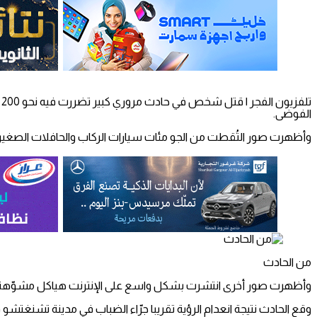
ت
الفوضى.
وأظهرت صور التُقطت من الجو مئات سيارات الركاب والحافلات الصغير
من الحادث
وأظهرت صور أخرى انتشرت بشكل واسع على الإنترنت هياكل مشوّهة
وقع الحادث نتيجة انعدام الرؤية تقريبا جرّاء الضباب في مدينة تشنغتشو في مقاطعة خنان وشمل 200 مركبة عل