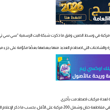
لفزيون الفجر | قتل شخص في حادث مروري كبير تضررت فيه نحو 200 مركبة في وسط الصين، وفق ما ذكرت شبكة
ة والشاحنات التي اصطدم العديد منها ببعضها بعضًا مكوّمة على جزء م
 لعدة مركبات اصطدمت بأخرى.
ى الأقل، بحسب ما ذكر الإعلام الرسمي.