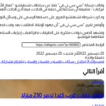
وقالت شبكة “سي سي تي في” نقلا عن سلطات تشنغتشو: “صباح الأرب
مركبات”، مضيفة أن شخصا لقي حتفه في الحادث، فيما أدى الحادث للعدي
وذكرت شرطة تشنغتشو للمرور على حسابها الرسمي على وسائل التواصل
وأوضح تقرير “سي سي تي في” أن جهود الإنقاذ انطلقت بعد وقت قصي
مقاطعة قويتشو.
الرابط المختصر:
28 ديسمبر، 2022
آخر تحديث: 28 ديسمبر، 2022
دقيقة واحدة
فيسبوك
‫X
لينكدإن
سكايب
ماسنجر
ماسنجر
واتساب
تيلقرام
مشاركة عب
أقرأ التالي
منوعات
5 أغسطس، 2026
حرائق غابات غرب كندا تدمر 230 منزلا
منوعات