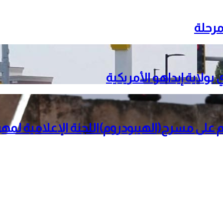
مرحلة
لى مسرح(الهيبودروم)اللجنة الإعلامية لم