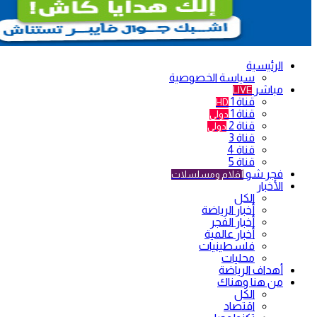
الرئيسية
سياسة الخصوصية
مباشر
LIVE
قناة 1
HD
قناة 1
دولي
قناة 2
دولي
قناة 3
قناة 4
قناة 5
فجر شو
أفلام ومسلسلات
الأخبار
الكل
أخبار الرياضة
أخبار الفجر
أخبار عالمية
فلسطينيات
محليات
أهداف الرياضة
من هنا وهناك
الكل
اقتصاد