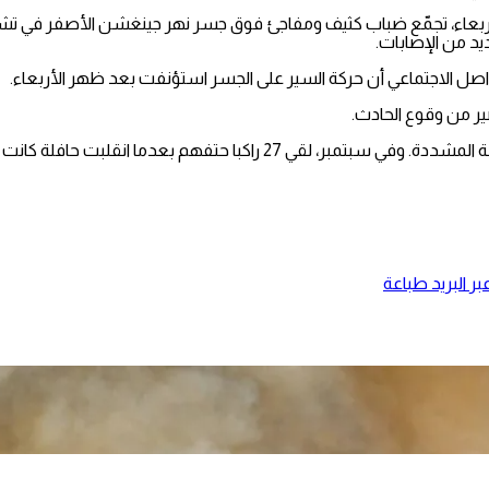
عاء، تجمّع ضباب كثيف ومفاجئ فوق جسر نهر جينغشن الأصفر في تش
د من الإصابات.
 الاجتماعي أن حركة السير على الجسر استؤنفت بعد ظهر الأربعاء.
ر من وقوع الحادث.
وتشهد الصين حوادث متكررة على الطرقات نظرا لغياب إجراءات السلامة المشددة. 
ر البريد
طباعة