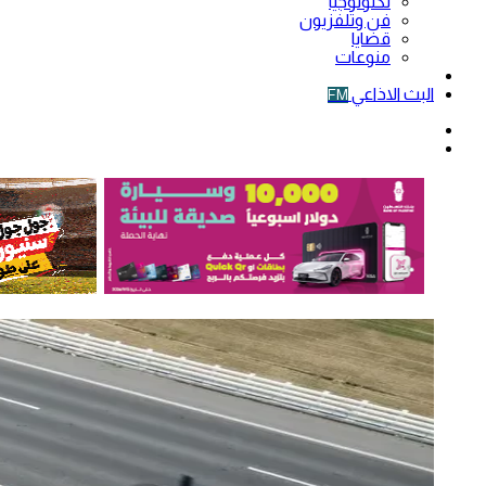
تكنولوجيا
فن وتلفزيون
قضايا
منوعات
فيديو
البث الاذاعي
FM
الوضع
المظلم