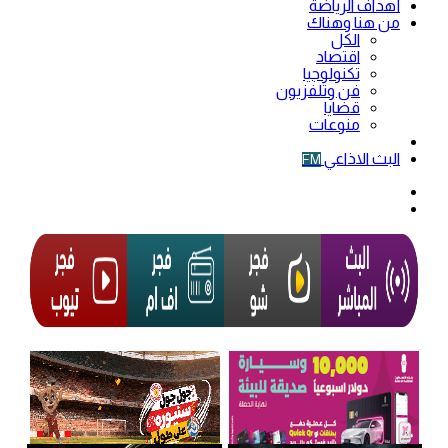
أهداف الرياضة
من هنا وهناك
الكل
اقتصاد
تكنولوجيا
فن وتلفزيون
قضايا
منوعات
فيديو
البث الاذاعي
FM
الوضع
المظلم