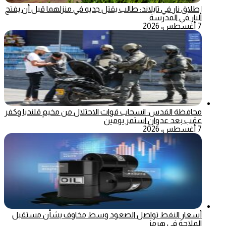
إطلاق نار في تايلاند: طالب يقتل جديه في منزلهما قبل أن يفتح
النار في المدرسة
7 أغسطس، 2026
محافظة القدس: انسحاب قوات الاحتلال من مخيم قلنديا وكفر
عقب بعد عدوان استمر يومين
7 أغسطس، 2026
أسعار النفط تواصل الصعود وسط مخاوف بشأن مستقبل
الملاحة في هرمز