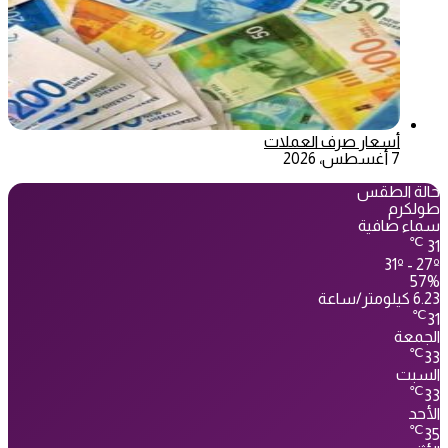
أسعار صرف العملات
7 أغسطس، 2026
حالة الطقس
طولكرم
سماء صافية
℃
31
31º - 27º
57%
6.23 كيلومتر/ساعة
℃
31
الجمعة
℃
33
السبت
℃
33
الأحد
℃
35