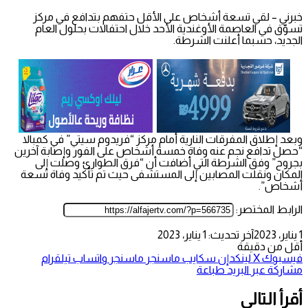
خبرني – لقي تسعة أشخاص على الأقل حتفهم بتدافع في مركز
تسوّق في العاصمة الأوغندية الأحد خلال احتفالات بحلول العام
الجديد، حسبما أعلنت الشرطة.
وبعد إطلاق المفرقات النارية أمام مركز “فريدوم سيتي” في كمبالا
“حصل تدافع نجم عنه وفاة خمسة أشخاص على الفور وإصابة آخرين
بجروح” وفق الشرطة التي أضافت أن “فرق الطوارئ وصلت إلى
المكان ونقلت المصابين إلى المستشفى حيث تم تأكيد وفاة تسعة
أشخاص”.
الرابط المختصر:
1 يناير، 2023
آخر تحديث: 1 يناير، 2023
أقل من دقيقة
فيسبوك
‫X
لينكدإن
سكايب
ماسنجر
ماسنجر
واتساب
تيلقرام
مشاركة عبر البريد
طباعة
أقرأ التالي