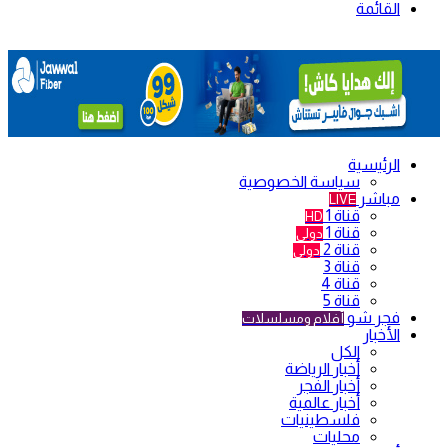
القائمة
الرئيسية
سياسة الخصوصية
مباشر
LIVE
قناة 1
HD
قناة 1
دولي
قناة 2
دولي
قناة 3
قناة 4
قناة 5
فجر شو
أفلام ومسلسلات
الأخبار
الكل
أخبار الرياضة
أخبار الفجر
أخبار عالمية
فلسطينيات
محليات