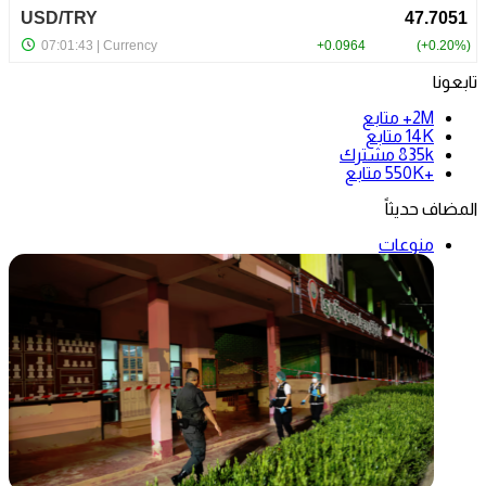
تابعونا
2M+
متابع
14K
متابع
835k
مشترك
+550K
متابع
المضاف حديثاً
منوعات