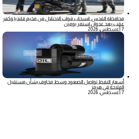
محافظة القدس: انسحاب قوات الاحتلال من مخيم قلنديا وكفر
عقب بعد عدوان استمر يومين
7 أغسطس، 2026
أسعار النفط تواصل الصعود وسط مخاوف بشأن مستقبل
الملاحة في هرمز
7 أغسطس، 2026
‫X
تيلقرام
ماسنجر
ماسنجر
واتساب
فيسبوك