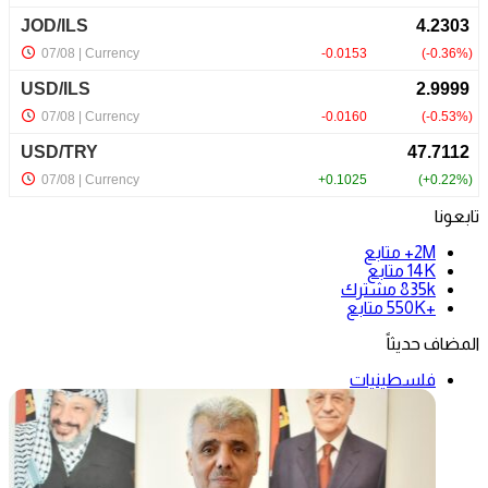
تابعونا
2M+
متابع
14K
متابع
835k
مشترك
+550K
متابع
المضاف حديثاً
فلسطينيات