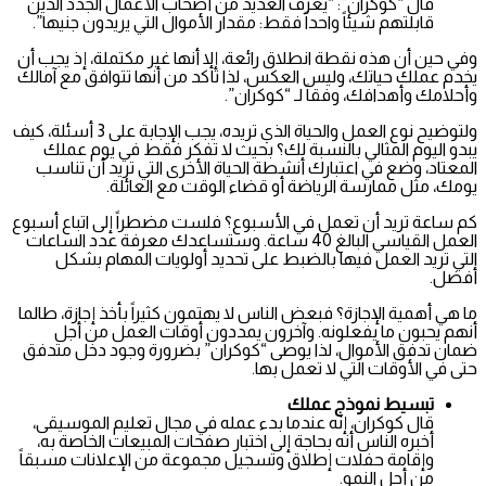
قال “كوكران”: “يعرف العديد من أصحاب الأعمال الجدد الذين
قابلتهم شيئاً واحداً فقط: مقدار الأموال التي يريدون جنيها”.
وفي حين أن هذه نقطة انطلاق رائعة، إلا أنها غير مكتملة، إذ يجب أن
يخدم عملك حياتك، وليس العكس، لذا تأكد من أنها تتوافق مع آمالك
وأحلامك وأهدافك، وفقاً لـ “كوكران”.
ولتوضيح نوع العمل والحياة الذي تريده، يجب الإجابة على 3 أسئلة، كيف
يبدو اليوم المثالي بالنسبة لك؟ بحيث لا تفكر فقط في يوم عملك
المعتاد، وضع في اعتبارك أنشطة الحياة الأخرى التي تريد أن تناسب
يومك، مثل ممارسة الرياضة أو قضاء الوقت مع العائلة.
كم ساعة تريد أن تعمل في الأسبوع؟ فلست مضطراً إلى اتباع أسبوع
العمل القياسي البالغ 40 ساعة. وستساعدك معرفة عدد الساعات
التي تريد العمل فيها بالضبط على تحديد أولويات المهام بشكل
أفضل.
ما هي أهمية الإجازة؟ فبعض الناس لا يهتمون كثيراً بأخذ إجازة، طالما
أنهم يحبون ما يفعلونه. وآخرون يمددون أوقات العمل من أجل
ضمان تدفق الأموال، لذا يوصى “كوكران” بضرورة وجود دخل متدفق
حتى في الأوقات التي لا تعمل بها.
تبسيط نموذج عملك
قال كوكران، إنه عندما بدء عمله في مجال تعليم الموسيقى،
أخبره الناس أنه بحاجة إلى اختبار صفحات المبيعات الخاصة به،
وإقامة حفلات إطلاق وتسجيل مجموعة من الإعلانات مسبقاً
من أجل النمو.