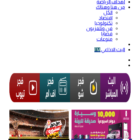
أهداف الرياضة
من هنا وهناك
الكل
اقتصاد
تكنولوجيا
فن وتلفزيون
قضايا
منوعات
فيديو
البث الاذاعي
FM
الوضع
المظلم