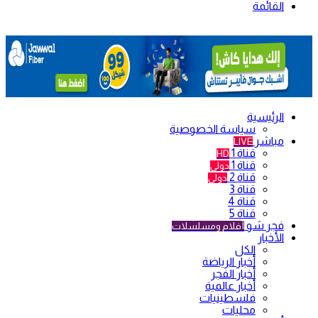
القائمة
الرئيسية
سياسة الخصوصية
مباشر
LIVE
قناة 1
HD
قناة 1
دولي
قناة 2
دولي
قناة 3
قناة 4
قناة 5
فجر شو
أفلام ومسلسلات
الأخبار
الكل
أخبار الرياضة
أخبار الفجر
أخبار عالمية
فلسطينيات
محليات