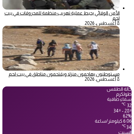
الأمن الوقائي يحبط عملية تهريب منظمة للمحروقات في بيت
لحم
8 أغسطس، 2026
مستوطنون يهاجمون منزلا ويقتحمون مناطق في بيت لحم
8 أغسطس، 2026
حالة الطقس
طولكرم
سماء صافية
℃
32
34º - 28º
62%
6.06 كيلومتر/ساعة
℃
34
السبت