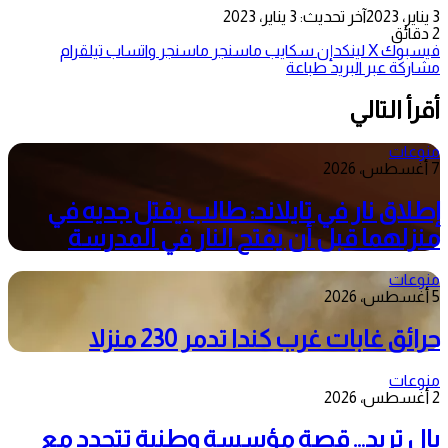
3 يناير، 2023
آخر تحديث: 3 يناير، 2023
2 دقائق
فيسبوك
‫X
لينكدإن
سكايب
ماسنجر
ماسنجر
واتساب
تيلقرام
مشاركة عبر البريد
طباعة
أقرأ التالي
منوعات
7 أغسطس، 2026
إطلاق نار في تايلاند: طالب يقتل جديه في
منزلهما قبل أن يفتح النار في المدرسة
منوعات
5 أغسطس، 2026
حرائق غابات غرب كندا تدمر 230 منزلا
منوعات
2 أغسطس، 2026
بال تريد… قصة مؤسسة وطنية تتجدد مع