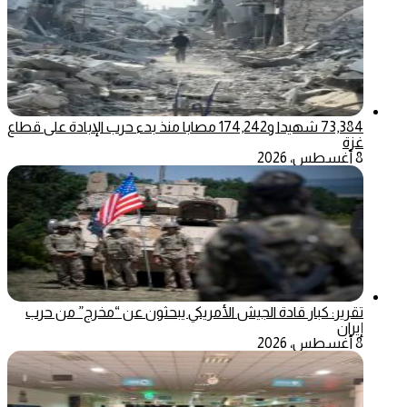
73,384 شهيدا و174,242 مصابا منذ بدء حرب الإبادة على قطاع
غزة
8 أغسطس، 2026
تقرير: كبار قادة الجيش الأمريكي يبحثون عن “مخرج” من حرب
إيران
8 أغسطس، 2026