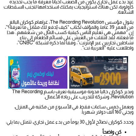
عند بدء عمل تجاري يكون من الصعب أحياناً معرفة ما يجب تحديده
كأولوية، لكن هناك استراتيجيات يمكنك استخدامها لتجنب السقطات
الشائعة.
يقول مؤسس The Recording Revolution، غراهام كوكران البالغ
من العمر 39 عاما، والمؤلف لكتاب “كيف يُدفع لك مقابل ما تعرفه؟”،
إن “مهمتي هي تعليم الناس كيفية كسب المال من شغفهم.. هذا
ما فعلته، لقد انتقلت من العيش على قسائم الطعام إلى بناء
نشاطين تجاريين عبر الإنترنت”، وفقاً لما ذكره لشبكة “CNBC”،
واطلعت عليه “العربية.نت”.
ويدير كوكران حالياً مدونة موسيقية تعرف باسم The Recording
Revolution، وشركة للتدريب على ريادة الأعمال.
ويعمل خمس ساعات فقط في الأسبوع من مكتبه في المنزل،
ويجني 160 ألف دولار شهرياً.
وحدد كوكران نصائح لأول 30 يوماً من بدء عمل تجاري، تتمثل بما يلي:
كن واضحاً