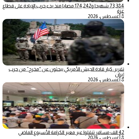
73,384 شهيدا و174,242 مصابا منذ بدء حرب الإبادة على قطاع
غزة
8 أغسطس، 2026
تقرير: كبار قادة الجيش الأمريكي يبحثون عن “مخرج” من حرب
إيران
8 أغسطس، 2026
42 الف مسافر تنقلوا عبر معبر الكرامة الأسبوع الماضي
8 أغسطس، 2026