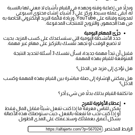
وبدلاً من إضاعة وقته وجهده في القيام بأشياء لا معنى لها بالنسبة
له، أبقى عمله بسيط وركز على 3 أشياء: إنشاء محتوى أسبوعي
لمدونته وقناته على YouTube، وزيادة قائمة البريد الإلكتروني الخاصة به
من هذا الجمهور، والترويج للمنتجات المدفوعة.
جزّئ المهام اليومية
حدد الأنشطة اليومية التي ستساعدك على كسب المزيد، بحيث
لا تضيع الوقت أو تجهد نفسك بالتركيز على مهام غير مهمة.
فقبل أن تبدأ مهمة جديدة، اسأل نفسك 3 أسئلة لتحديد النتيجة
المتوقعة للقيام بهذه المهمة.
هل تؤدي إلى مزيد من الدخل؟
هل يمكنني الإشارة إلى صلة مباشرة بين القيام بهذه المهمة وكسب
الدخل؟
ما تكلفة القيام بذلك بدلاً من شيء آخر؟
إعطاء الأولوية للمرح
يمكن للناس معرفة ما إذا كنت تفعل شيئاً مقابل المال فقط
أو إذا كنت تحب ما تفعله بالفعل، حيث ستوصلك هذه الأصالة
بشكل أعمق بعملائك وستدعمك على المدى الطويل.
الرابط المختصر: