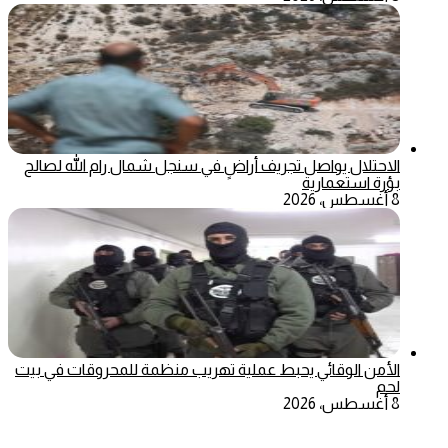
الاحتلال يواصل تجريف أراضٍ في سنجل شمال رام الله لصالح
بؤرة استعمارية
8 أغسطس، 2026
الأمن الوقائي يحبط عملية تهريب منظمة للمحروقات في بيت
لحم
8 أغسطس، 2026
‫X
تيلقرام
ماسنجر
ماسنجر
واتساب
فيسبوك