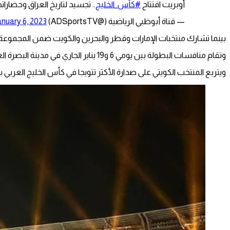
أوبريت افتتاح
#كأس_الخليج
.. تجسيد لتاريخ العراق وحضارات
— قناة أبوظبي الرياضية (@ADSportsTV)
nuary 6, 2023
بينما تشارك منتخبات الإمارات وقطر والبحرين والكويت ضمن المجموعة الثا
وتقام منافسات البطولة بين يومي 6 و19 يناير الجاري في مدينة البصرة العراقية، ويسعى كل منتخب لاعتلاء منصة التتويج.
ويتربع المنتخب الكويتي على صدارة الأكثر تتويجا في كأس الخليج العربي برصيد 10 ألقاب، بفارق 7 مرات كاملة عن أقرب ملاحقيه، وهم السعودية وق