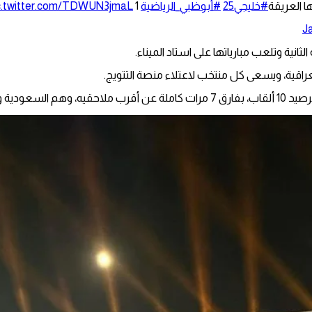
ها العريقة
#خليجي25
#أبوظبي_الرياضية
1
c.twitter.com/TDWUN3jmaL
Ja
نية وتلعب مبارياتها على استاد الميناء.
طر والعراق.