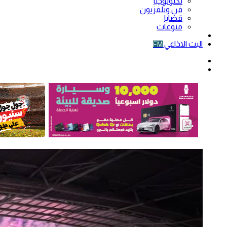
تكنولوجيا
فن وتلفزيون
قضايا
منوعات
فيديو
البث الاذاعي
FM
الوضع
المظلم