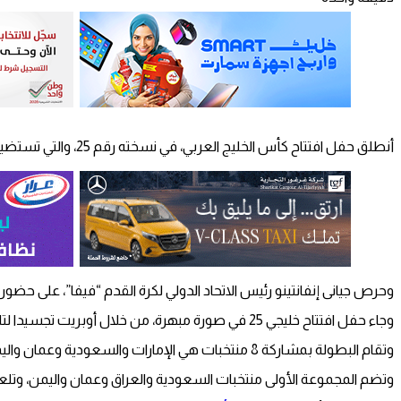
أنطلق حفل افتتاح كأس الخليج العربي، في نسخته رقم 25، والتي تستضيفه مدينة البصرة العراقية، خلال الفترة من 6 يناير الجاري حتى يوم 19 من نفس الشهر.
وحرص جيانى إنفانتينو رئيس الاتحاد الدولي لكرة القدم “فيفا”، على حضور
وجاء حفل افتتاح خليجي 25 في صورة مبهرة، من خلال أوبريت تجسيدا لتاريخ العراق وحضاراتها العريقة.
وتقام البطولة بمشاركة 8 منتخبات هي الإمارات والسعودية وعمان واليمن وقطر والكويت والبحرين.
وتضم المجموعة الأولى منتخبات السعودية والعراق وعمان واليمن، وتلعب