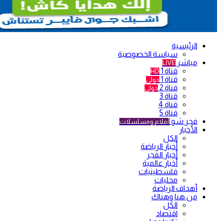
الرئيسية
سياسة الخصوصية
مباشر
LIVE
قناة 1
HD
قناة 1
دولي
قناة 2
دولي
قناة 3
قناة 4
قناة 5
فجر شو
أفلام ومسلسلات
الأخبار
الكل
أخبار الرياضة
أخبار الفجر
أخبار عالمية
فلسطينيات
محليات
أهداف الرياضة
من هنا وهناك
الكل
اقتصاد