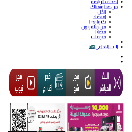
أهداف الرياضة
من هنا وهناك
الكل
اقتصاد
تكنولوجيا
فن وتلفزيون
قضايا
منوعات
فيديو
البث الاذاعي
FM
الوضع
المظلم