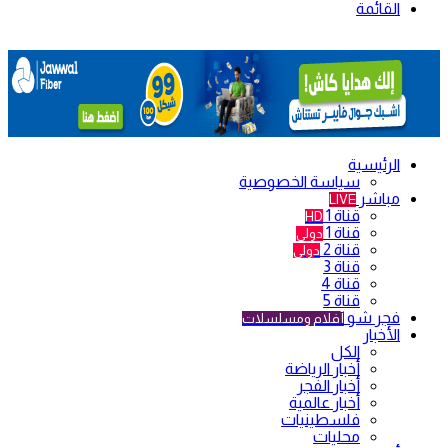
القائمة
الرئيسية
سياسة الخصوصية
مباشر
LIVE
قناة 1
HD
قناة 1
دولي
قناة 2
دولي
قناة 3
قناة 4
قناة 5
فجر شو
أفلام ومسلسلات
الأخبار
الكل
أخبار الرياضة
أخبار الفجر
أخبار عالمية
فلسطينيات
محليات