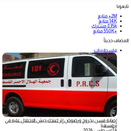
تابعونا
2M+
متابع
14K
متابع
835k
مشترك
+550K
متابع
المضاف حديثاً
فلسطينيات
إصابة مسن بجروح ورضوض إثر اعتداء جيش الاحتلال عليه في
ترمسعيا
6 أغسطس، 2026