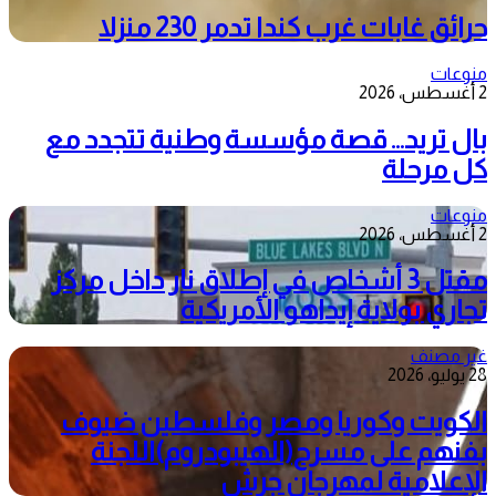
حرائق غابات غرب كندا تدمر 230 منزلا
منوعات
2 أغسطس، 2026
بال تريد… قصة مؤسسة وطنية تتجدد مع
كل مرحلة
منوعات
2 أغسطس، 2026
مقتل 3 أشخاص في إطلاق نار داخل مركز
تجاري بولاية إيداهو الأمريكية
غير مصنف
28 يوليو، 2026
الكويت وكوريا ومصر وفلسطين ضيوف
بفنهم على مسرح(الهيبودروم)اللجنة
الإعلامية لمهرجان جرش