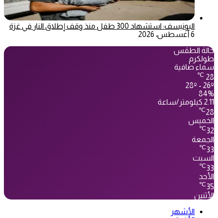
اليونيسف: استشهاد 300 طفل منذ وقف إطلاق النار في غزة
6 أغسطس، 2026
حالة الطقس
طولكرم
سماء صافية
℃
28
28º - 26º
84%
2.11 كيلومتر/ساعة
℃
28
الخميس
℃
32
الجمعة
℃
33
السبت
℃
33
الأحد
℃
35
الأثنين
الأشهر