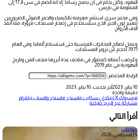
اليهود، وكان يحلم في أن يصبح رساماً. إلا أنه انضم في سن الـ17 إلى
المقاومة في باريس.
وفي مختبر سري، استثمر معرفته بالكيمياء والحفر الضوئي الضروريين
لتغيير لون الحبر، الذي سيُستخدم في إصدار مستندات مزوّرة، مما أنقذ
آلاف الأرواح.
وعمل لصالح المخابرات الفرنسية حتى استسلام ألمانيا. وفي العام
1971، أحجم عن تزوير المستندات.
وعُرضت أعماله كمصوّر في متاحف عدة أبرزها متحف الفن وتاريخ
اليهودية في عام 2019.
الرابط المختصر:
10 يناير، 2023
آخر تحديث: 10 يناير، 2023
دقيقة واحدة
فيسبوك
‫X
لينكدإن
سكايب
ماسنجر
ماسنجر
واتساب
تيلقرام
مشاركة عبر البريد
طباعة
أقرأ التالي
منوعات
5 أغسطس، 2026