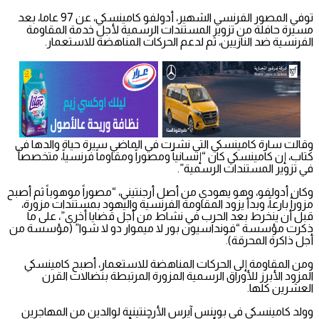
توفي المصور الفرنسي الشهير، أدولفو كامينسكي، عن 97 عاما، بعد
مسيرة حافلة من تزوير المستندات الرسمية لأجل خدمة المقاومة
الفرنسية ضد النازيين، ثم لدعم الحركات المناهضة للاستعمار.
وقالت سارة كامينسكي التي نشرت في الماضي سيرة حياة والدها في
كتاب، إن كامينسكي كان “إنسانياً ومصوراً ومقاوماً فرنسياً، متخصصاً
في تزوير المستندات الرسمية”.
وكان أدولفو، وهو يهودي من أصل أرجنتيني، “مصوراً موهوباً ثم أصبح
مزوراً بارعاً، وبدأ يزود المقاومة الفرنسية واليهود بمستندات مزورة،
قبل أن ينخرط بعد الحرب في نشاط من أجل قضايا أخرى”، على ما
ذكرت مؤسسة “فونداسيون بور لا ميموار دو لا شوا” (مؤسسة من
أجل ذاكرة المحرقة).
ومن المقاومة إلى الحركات المناهضة للاستعمار، أصبح كامينسكي
المزود الأبرز للأوراق الرسمية المزورة المرتبطة بنضالات القرن
العشرين كلها.
وولد كامينسكي في بوينس آيرس الأرجنتينية لوالدين من المهاجرين