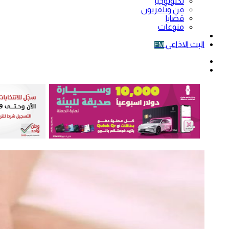
تكنولوجيا
فن وتلفزيون
قضايا
منوعات
فيديو
البث الاذاعي
FM
الوضع
المظلم