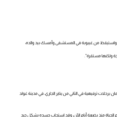
 أشخاص- واستيقظ من غيبوبة في المستشفى وأمسك بيد والده،
جة ولكنها مستقرة”.
تا تقومان برحلات ترفيهية في الثاني من يناير الجاري، في مدينة غولد
عم الحياة منذ بضعة أيام الآن، وقد استجاب جسده بشكل جيد