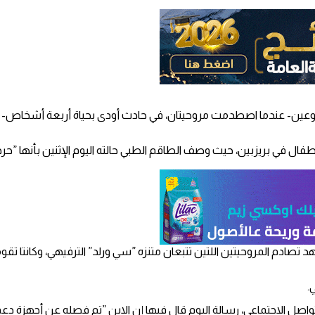
روح خطيرة قبل أسبوعين- عندما اصطدمت مروحيتان، في حادث أودى بحياة أربعة
ال في بريزبين، حيث وصف الطاقم الطبي حالته اليوم الإثنين بأنها ”حر
الحادث الذي شهد تصادم المروحيتين اللتين تتبعان متنزه ”سي ورلد” الترفيهي، وكان
.
تواصل الاجتماعي، رسالة اليوم قال فيها إن الابن ”تم فصله عن أجهزة د