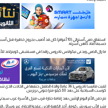
استفاق صبي أسترالي (10 أعوام) كان قد أصيب بج
حسبما أفاد كاهن أسرته.
ما زال الصبي ويدعى نيكولاس تادروس راقدا في مستشفى كوينزلاند للأطف
لقيت فانيسا تادروس( 36 عاما) والدة الطفل حتفها في 
كوست السياحية على بعد 80 كيلو مترا جنوبي بريزبين.
تم دفن الأم اليوم الإثنين بعد إقامة جنازة قرب منزل الأسرة غرب سيدني
نشر الأب سوريش كومار، أحد الكهنة الذين عقدوا الجنازة، عبر وسائل ال