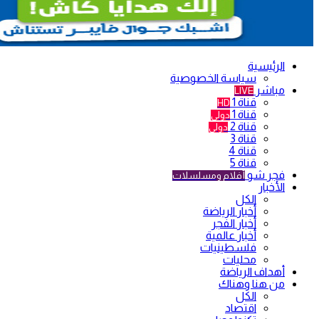
الرئيسية
سياسة الخصوصية
مباشر
LIVE
قناة 1
HD
قناة 1
دولي
قناة 2
دولي
قناة 3
قناة 4
قناة 5
فجر شو
أفلام ومسلسلات
الأخبار
الكل
أخبار الرياضة
أخبار الفجر
أخبار عالمية
فلسطينيات
محليات
أهداف الرياضة
من هنا وهناك
الكل
اقتصاد