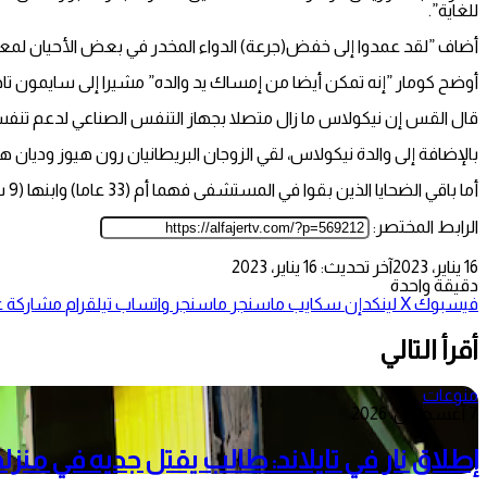
للغاية”.
أضاف ”لقد عمدوا إلى خفض(جرعة) الدواء المخدر في بعض الأحيان لمعر
أوضح كومار ”إنه تمكن أيضا من إمساك يد والده” مشيرا إلى سايمون تا
قال القس إن نيكولاس ما زال متصلا بجهاز التنفس الصناعي لدعم تنفسه
بالإضافة إلى والدة نيكولاس، لقي الزوجان البريطانيان رون هيوز وديان
أما باقي الضحايا الذين بقوا في المستشفى فهما أم (33 عاما) وابنها (9 سنوات)، وحالتهما الصحية مستقرة بحسب تقارير المستشفى. .
الرابط المختصر:
16 يناير، 2023
آخر تحديث: 16 يناير، 2023
دقيقة واحدة
فيسبوك
‫X
لينكدإن
سكايب
ماسنجر
ماسنجر
واتساب
تيلقرام
مشاركة عب
أقرأ التالي
منوعات
7 أغسطس، 2026
إطلاق نار في تايلاند: طالب يقتل جديه في منزل