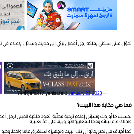
تحوّل مبنى سكني يملكه رجل أعمال تركي إلى حديث وسائل الإعلام في تركيا على 
January 23, 2023
— Yeni Şafak (@yenisafak)
فما هي حكاية هذا البيت؟
ولذلك قام ببنائه وفقاً للمعايير الأوروبية، على حدّ تعبيره.
كما أضاف في تصريحاته أن بناء البيت وتجهيزه استغرق عاما واحدا، وهو 