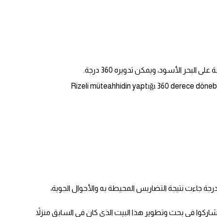
لبحر الأسود، ويمكن تدويره 360 درجة.
Rizeli müteahhidin yaptığı 360 derece dönebil
ب ما أوردت وسائل إعلامٍ تركية محلّية، تعود ملكية المبنى لرجل أعمالٍ يدعى جميل إكسيلماز، والذي قال إن فكرة بناء بيتٍ يمكن تدويره 360 درجة جاءت نتيجة التضاريس المحيطة به والأحوال الجوية،
اركوا في بحث وتطوير هذا البيت الذي كان في السابق منزلاً