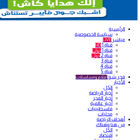
الرئيسية
سياسة الخصوصية
مباشر
LIVE
قناة 1
HD
قناة 1
دولي
قناة 2
دولي
قناة 3
قناة 4
قناة 5
فجر شو
أفلام ومسلسلات
الأخبار
الكل
أخبار الرياضة
أخبار الفجر
أخبار عالمية
فلسطينيات
محليات
أهداف الرياضة
من هنا وهناك
الكل
اقتصاد