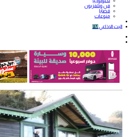
تكنولوجيا
فن وتلفزيون
قضايا
منوعات
فيديو
البث الاذاعي
FM
الوضع
المظلم