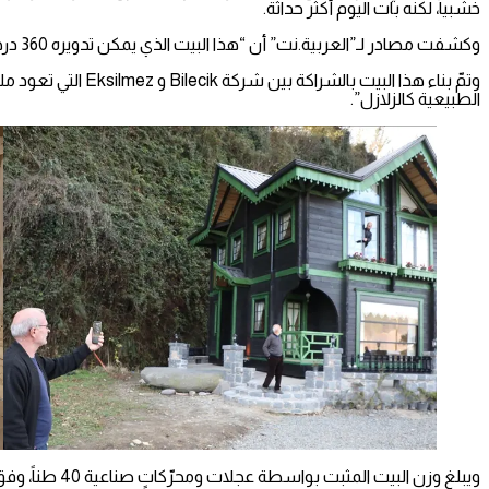
خشبياً، لكنه بات اليوم أكثر حداثة.
وكشفت مصادر لـ”العربية.نت” أن “هذا البيت الذي يمكن تدويره 360 درجة يكاد يكون الأول من نوعه في ولاية ريزا”.
وتمّ بناء هذا البي
الطبيعية كالزلازل”.
ويبلغ وزن البيت المثبت بواسطة عجلات ومحرّكاتٍ صناعية 40 طناً، وفق ما أورد إكسيلماز لوسائل إعلامٍ تركية.