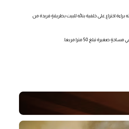
ي ذات الوقت، يستطيع تحمّل ما يتراوح بين 45 إلى 70 طنا”، وأن “السلطات منحته براءة اختراع على خلفية بنائه للبيت بطريقةٍ فريدة من