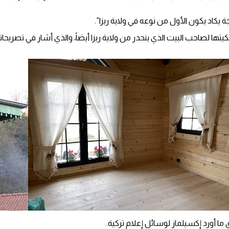
ت بالشراكة بين شركة Bilecik و Eksilmez التي تعود ملكيتها لصاحب البيت الذي ينحدر من ولاية ريزا أيضاً،