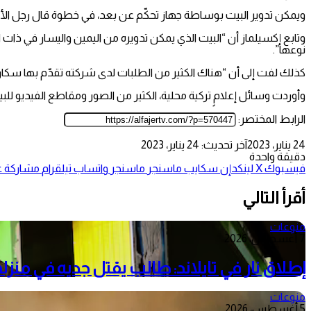
ويمكن تدوير البيت بوساطة جهاز تحكّم عن بعد، في خطوة قال رجل الأع
نوعها”.
كذلك لفت إلى أن “هناك الكثير من الطلبات لدى شركته تقدّم بها سكان ال
وأوردت وسائل إعلامٍ تركية محلية، الكثير من الصور ومقاطع الفيديو للبيت. وتظهر الصور ومقاطع الفيديو تدوير 
الرابط المختصر:
24 يناير، 2023
آخر تحديث: 24 يناير، 2023
دقيقة واحدة
فيسبوك
‫X
لينكدإن
سكايب
ماسنجر
ماسنجر
واتساب
تيلقرام
مشاركة عب
أقرأ التالي
منوعات
7 أغسطس، 2026
إطلاق نار في تايلاند: طالب يقتل جديه في منزل
منوعات
5 أغسطس، 2026