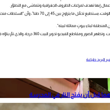
مال إنها تهدف لمراعات الظروف الجغرافية وتتماشى مع التطوّر.
وتابع إكسيلماز أن “البيت الذي يمكن تدويره من اليمين واليسار ف
منطقة لبناء بيوتٍ مماثلة لبيته”.
البيت 360 درجة، والذي تمّ بناؤه في مساحةٍ صغيرة تبلغ 50 مترا مربعا.
ر البريد
طباعة
هما قبل أن يفتح النار في المدرسة