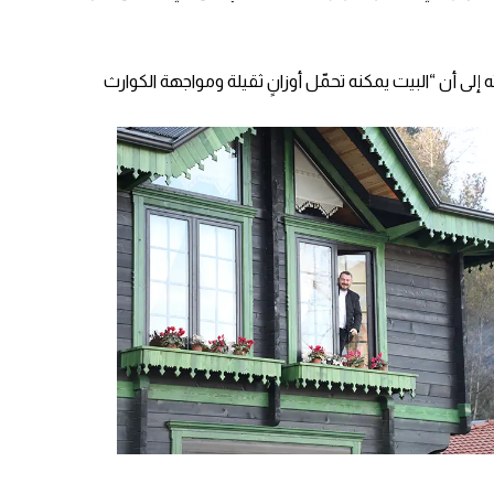
 والذي أشار في تصريحاته إلى أن “البيت يمكنه تحمّل أوزانٍ ثقيلة ومواجهة الكوارث