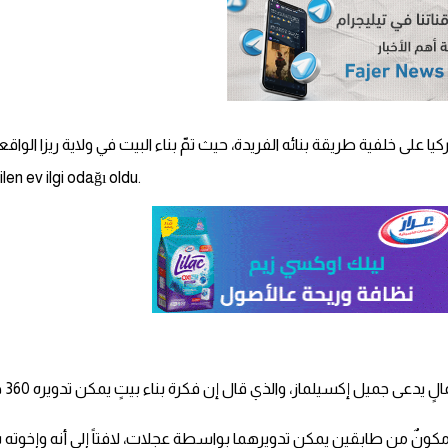
خلفية طريقة بنائه الفريدة، حيث تمّ بناء البيت في ولاية ريزا الواقعة على ا
en ev ilgi odağı oldu.
بحس
مكونٌ من طابقين يمكن تدويرهما بواسطة عجلات، لافتاً إلى أنه وإخوته ش