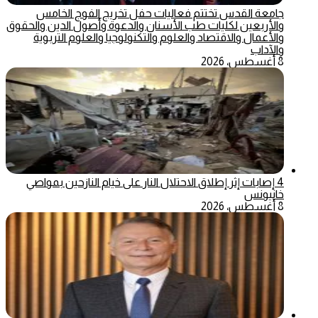
جامعة القدس تختتم فعاليات حفل تخريج الفوج الخامس
والأربعين لكليات طب الأسنان والدعوة وأصول الدين والحقوق
والأعمال والاقتصاد والعلوم والتكنولوجيا والعلوم التربوية
والآداب
8 أغسطس، 2026
4 إصابات إثر إطلاق الاحتلال النار على خيام النازحين بمواصي
خانيونس
8 أغسطس، 2026