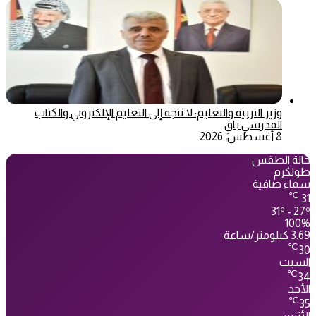
وزير التربية والتعليم: لا نتجه إلى التعليم الإلكتروني والكتاب
المدرسي باقٍ
8 أغسطس، 2026
حالة الطقس
طولكرم
سماء صافية
℃
31
31º - 27º
100%
3.69 كيلومتر/ساعة
℃
30
السبت
℃
34
الأحد
℃
35