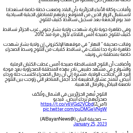
وأفادت وكالة الأنباء الجزائرية بأن البلاد وضعت خطة خاصة استعدادا
لاستقبال الزوار الذين من المتوقع زيارتهم للمناطق الجبلية السياحية
منذ يوم الجمعة بعد تسجيل تساقط كثيف للثلوج.
وفي ظاهرة جوية نادرة، شهدت ولاية بشار جنوبي غرب الجزائر تساقط
كثيف للثلوج صبيحة أمس الثلاثاء، لأول مرة منذ 2012.
وقالت صحيفة ” النهار” في موقعها الإلكتروني إن ولاية بشار شهدت
ظاهرة نادرة جدا تمثلت في تساقط كميات من الثلوج وسط الصحراء
خاصة بمنطقة بني ونيف.
وأضافت أن الثلوج المتساقطة صبيحة أمس غطت الكثبان الرملية
والشوارع في مشهد طبيعي نادر بهذه المنطقة الصحراوية بعد موجة
البرد التي اجتاحت الولاية، مشيرة إلى أن رمال الصحراء اكتست حلّة ورداء
أبيض، لتمنح عشاق الطبيعة أحد أجمل المناظر التي زاوجت بين الثلوج
ناصعة البياض والرمال الذهبية.
الثلوج تُبهج الجزائريين في الشمال وتُلحّف
صحراءهم برداء أبيض.. فيديو
(1من2)
https://t.co/v6VGd2VCbd
pic.twitter.com/puDMGeVNgW
— صحيفة البيان (@AlBayanNews)
January 25, 2023