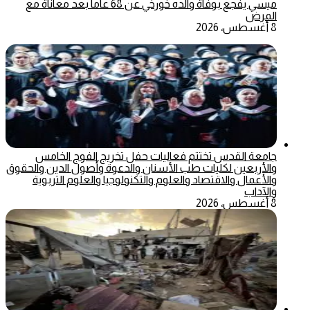
ميسي يفجع بوفاة والده خورخي عن 68 عاماً بعد معاناة مع
المرض
8 أغسطس، 2026
جامعة القدس تختتم فعاليات حفل تخريج الفوج الخامس
والأربعين لكليات طب الأسنان والدعوة وأصول الدين والحقوق
والأعمال والاقتصاد والعلوم والتكنولوجيا والعلوم التربوية
والآداب
8 أغسطس، 2026