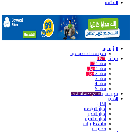
القائمة
الرئيسية
سياسة الخصوصية
مباشر
LIVE
قناة 1
HD
قناة 1
دولي
قناة 2
دولي
قناة 3
قناة 4
قناة 5
فجر شو
أفلام ومسلسلات
الأخبار
الكل
أخبار الرياضة
أخبار الفجر
أخبار عالمية
فلسطينيات
محليات