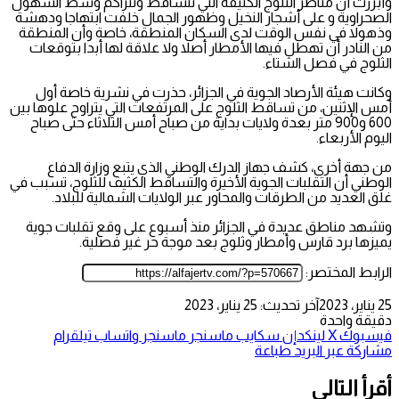
وأبرزت أن مناظر الثلوج الكثيفة التي تتساقط وتتراكم وسط السهول
الصحراوية و على أشجار النخيل وظهور الجمال خلفت ابتهاجا ودهشة
وذهولا في نفس الوقت لدى السكان المنطقة، خاصة وأن المنطقة
من النادر أن تهطل فيها الأمطار أصلا ولا علاقة لها أبدا بتوقعات
الثلوج في فصل الشتاء.
وكانت هيئة الأرصاد الجوية في الجزائر، حذرت في نشرية خاصة أول
أمس الإثنين، من تساقط الثلوج على المرتفعات التي يتراوح علوها بين
600 و900 متر بعدة ولايات بداية من صباح أمس الثلاثاء حتى صباح
اليوم الأربعاء.
من جهة أخرى، كشف جهاز الدرك الوطني الذي يتبع وزارة الدفاع
الوطني أن التقلبات الجوية الأخيرة والتساقط الكثيف للثلوج، تسبب في
غلق العديد من الطرقات والمحاور عبر الولايات الشمالية للبلاد.
وتشهد مناطق عديدة في الجزائر منذ أسبوع على وقع تقلبات جوية
يميزها برد قارس وأمطار وثلوج بعد موجة حر غير فصلية.
الرابط المختصر:
25 يناير، 2023
آخر تحديث: 25 يناير، 2023
دقيقة واحدة
فيسبوك
‫X
لينكدإن
سكايب
ماسنجر
ماسنجر
واتساب
تيلقرام
مشاركة عبر البريد
طباعة
أقرأ التالي