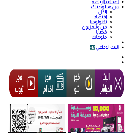
أهداف الرياضة
من هنا وهناك
الكل
اقتصاد
تكنولوجيا
فن وتلفزيون
قضايا
منوعات
فيديو
البث الاذاعي
FM
الوضع
المظلم