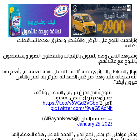
وتراكمت الثلوج على الأرض والأشجار والطرق بعدما تساقطت
بكثافة.
وشوهد الناس وهم يلعبون بالزلاجات ويلتقطون الصور ويستمتعون
بالثلوج مع عائلاتهم.
وقال المواطن الجزائري حمزة “الحمد لله على هذه النعمة التي أنعم بها
الله سبحانه علينا وهذا خير كبير، الحمد لله الجزائر بلد الخير والناس
خيرون أيضا”.
الثلوج تُبهج الجزائريين في الشمال وتُلحّف
صحراءهم برداء أبيض.. فيديو
(1من2)
https://t.co/v6VGd2VCbd
pic.twitter.com/f9yaG5AoNh
— صحيفة البيان (@AlBayanNews)
January 25, 2023
وذكر مواطن آخر يدعى نجم الدين “الحمد لله على هذه النعمة، إنها
خاصة للأطفال حتى يتمكنوا من اللعب والاستمتاع.