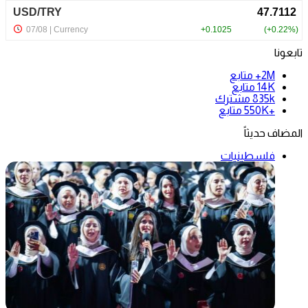
تابعونا
2M+
متابع
14K
متابع
835k
مشترك
+550K
متابع
المضاف حديثاً
فلسطينيات