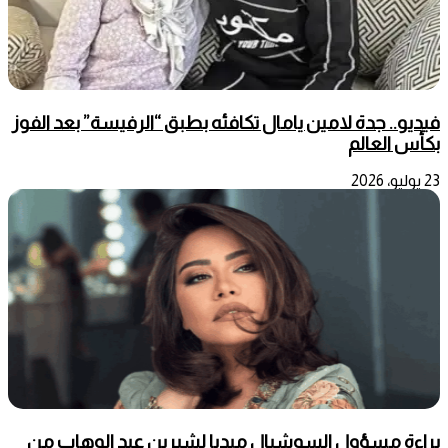
فيديو.. جدة لامين يامال تكافئه بطبق “الرفيسة” بعد الفوز
بكأس العالم
23 يوليو، 2026
براءة مسؤول السوشيال ميديا لشيرين عبد الوهاب من