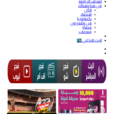
أهداف الرياضة
من هنا وهناك
الكل
اقتصاد
تكنولوجيا
فن وتلفزيون
قضايا
منوعات
فيديو
البث الاذاعي
FM
الوضع
المظلم