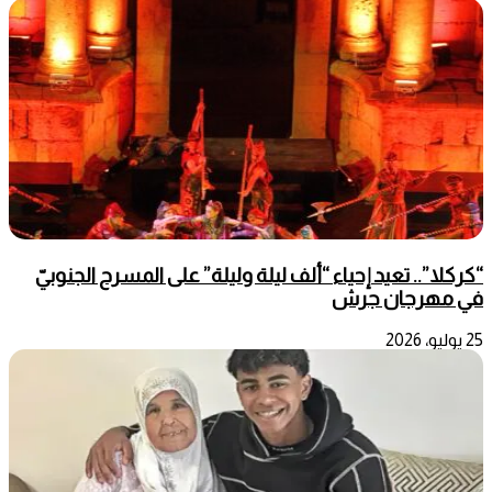
“كركلا”.. تعيد إحياء “ألف ليلة وليلة” على المسرح الجنوبيّ
في مهرجان جرش
25 يوليو، 2026