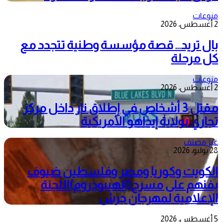
منوعات
2 أغسطس، 2026
بال تريد… قصة مؤسسة وطنية تتجدد مع
كل مرحلة
منوعات
2 أغسطس، 2026
مقتل 3 أشخاص في إطلاق نار داخل مركز
تجاري بولاية إيداهو الأمريكية
غير مصنف
28 يوليو، 2026
الكويت وكوريا ومصر وفلسطين ضيوف
بفنهم على مسرح(الهيبودروم)اللجنة
الإعلامية لمهرجان جرش
5 أغسطس، 2026