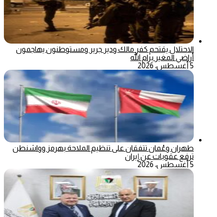
الاحتلال يقتحم كفر مالك ودير جرير ومستوطنون يهاجمون
أراضي المغير برام الله
5 أغسطس، 2026
طهران وعُمان تتفقان على تنظيم الملاحة بهرمز وواشنطن
ترفع عقوبات عن إيران
5 أغسطس، 2026