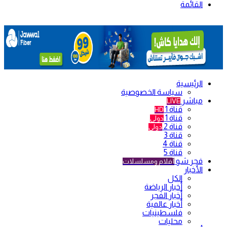
القائمة
الرئيسية
سياسة الخصوصية
مباشر
LIVE
قناة 1
HD
قناة 1
دولي
قناة 2
دولي
قناة 3
قناة 4
قناة 5
فجر شو
أفلام ومسلسلات
الأخبار
الكل
أخبار الرياضة
أخبار الفجر
أخبار عالمية
فلسطينيات
محليات