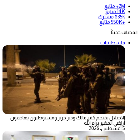
2M+
متابع
14K
متابع
835k
مشترك
+550K
متابع
المضاف حديثاً
فلسطينيات
الاحتلال يقتحم كفر مالك ودير جرير ومستوطنون يهاجمون
أراضي المغير برام الله
5 أغسطس، 2026