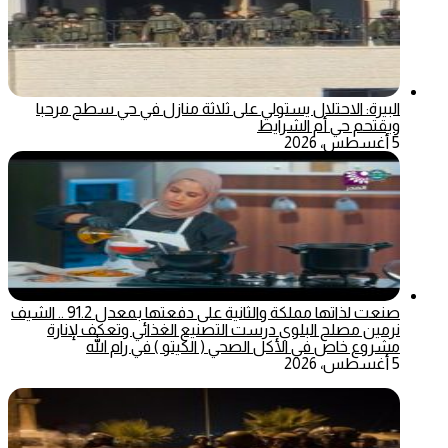
البيرة: الاحتلال يستولي على ثلاثة منازل في حي سطح مرحبا
ويقتحم حي أم الشرايط
5 أغسطس، 2026
صنعت لذاتها مملكة والثانية على دفعتها بمعدل 91.2 .. الشيف
نرمين مصلح البلوي درست التصنيع الغذائي وتعكف لإنارة
مشروع خاص في الأكل الصحي ( الكيتو ) في رام الله
5 أغسطس، 2026