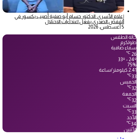
إعلام الأسرى: الدكتور حسام أبو صفية أُصيب بكسور في
القفص الصدري بفعل اعتداءات الاحتلال
5 أغسطس، 2026
حالة الطقس
طولكرم
سماء صافية
℃
26
33º - 24º
75%
2.41 كيلومتر/ساعة
℃
33
الخميس
℃
32
الجمعة
℃
32
السبت
℃
33
الأحد
℃
34
الأثنين