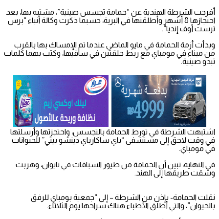
أفرجت الشرطة الهندية عن “حمامة تجسس صينية”، مشتبه بها، بعد
احتجازها 8 أشهر وأطلقتها في البرية، حسبما ذكرت وكالة أنباء “برس
ترست أوف إنديا”.
وبدأت أزمة الحمامة في مايو الماضي عندما تم الإمساك بها بالقرب
من ميناء في مومباي مع ربط حلقتين في ساقيها، وكتب بهما كلمات
تبدو صينية.
اشتبهت الشرطة في تورط الحمامة بالتجسس، واحتجزتها وأرسلتها
في وقت لاحق إلى مستشفى “باي ساكارباي دينشو بيتي” للحيوانات
في مومباي.
في النهاية، تبين أن الحمامة من طيور السباقات في تايوان، وهربت
وشقت طريقها إلى الهند.
نقلت الحمامة- بإذن من الشرطة – إلى “جمعية بومباي للرفق
بالحيوان”، والتي أطلق الأطباء هناك سراحها يوم الثلاثاء.