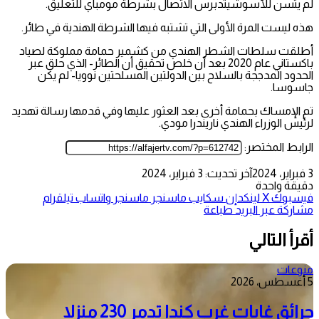
لم يتسن للأسوشيتدبرس الاتصال بشرطة مومباي للتعليق.
هذه ليست المرة الأولى التي تشتبه فيها الشرطة الهندية في طائر.
أطلقت سلطات الشطر الهندي من كشمير حمامة مملوكة لصياد
باكستاني عام 2020 بعد أن خلص تحقيق أن الطائر- الذي حلق عبر
الحدود المدججة بالسلاح بين الدولتين المسلحتين نوويا- لم يكن
جاسوسا.
تم الإمساك بحمامة أخرى بعد العثور عليها وفي قدمها رسالة تهديد
لرئيس الوزراء الهندي ناريندرا مودي.
الرابط المختصر:
3 فبراير، 2024
آخر تحديث: 3 فبراير، 2024
دقيقة واحدة
فيسبوك
‫X
لينكدإن
سكايب
ماسنجر
ماسنجر
واتساب
تيلقرام
مشاركة عبر البريد
طباعة
أقرأ التالي
منوعات
5 أغسطس، 2026
حرائق غابات غرب كندا تدمر 230 منزلا