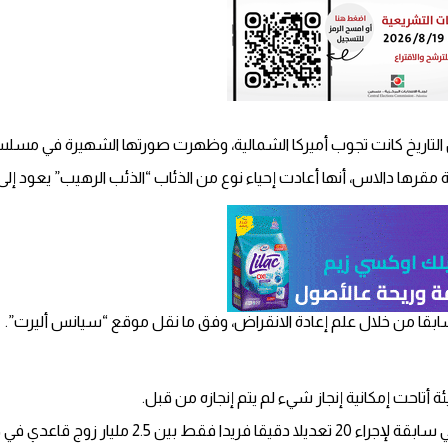
ل التاريخ كانت تجوب أميركا الشمالية، وظهرت صورتها الشهيرة في مسلس
 دالاس، أنها أعادت إحياء نوع من الذئاب “الذئب الرهيب” يعود إلى العص
ابقا من خلال علم إعادة الانقراض، وفق ما نقل موقع “سيانس أليرت”.
ة أتاحت إمكانية إنجاز شيء لم يتم إنجازه من قبل.
خلايا جرثومية للذئب الرمادي.