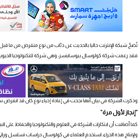
تُضجّ شبكة الإنترنت حاليا بالحديث عن ذئاب من نوع منقرض من ما قب
فقد زعمت شركة كولوسال بيوساينسز، وهي شركة للتكنولوجيا الحيوية مقرها
وذكرت الشركة في بيان أنها نجحت في إعادة إحياء نوع كان قد انقرض س
“إنجاز لأول مرة”
كما أضافت أن ابتكارات الشركة في العلوم والتكنولوجيا والحفاظ على البيئ
ولإنتاج هذه الجراء، استخدم العلماء في كولوسال دراسات تسلسل وراثي سابقة لإجراء 20 تعديلا دقيقا فريدا فقط بين 2.5 مليار زوج قاعدي في 