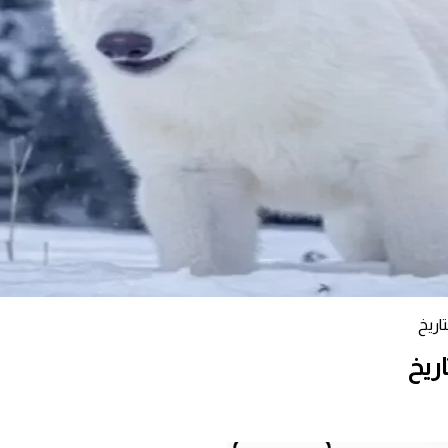
اريخ
اريخ