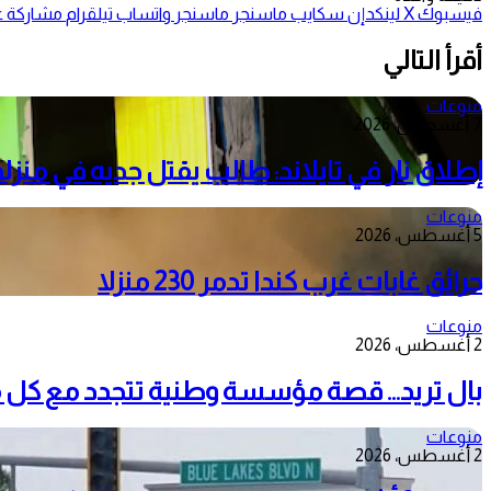
فيسبوك
‫X
لينكدإن
سكايب
ماسنجر
ماسنجر
واتساب
تيلقرام
مشاركة عب
أقرأ التالي
منوعات
7 أغسطس، 2026
إطلاق نار في تايلاند: طالب يقتل جديه في منزل
منوعات
5 أغسطس، 2026
حرائق غابات غرب كندا تدمر 230 منزلا
منوعات
2 أغسطس، 2026
بال تريد… قصة مؤسسة وطنية تتجدد مع كل 
منوعات
2 أغسطس، 2026