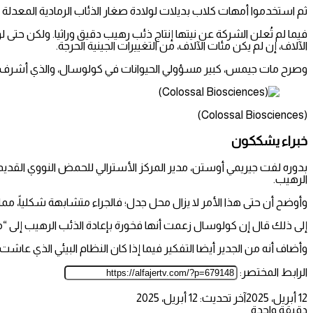
ثم استخدموا أمهات كلاب بديلات لولادة صغار الذئاب الرمادية المعدلة ورا
فيما لم تُعلن الشركة عن نيتها إنتاج ذئب رهيب دقيق وراثيا. ولكن حت
الآلاف، إن لم يكن مئات الآلاف، من التغييرات الجينية الحرجة.
وصرح مات جيمس، كبير مسؤولي الحيوانات في كولوسال، والذي أشرف على عم
(Colossal Biosciences)
خبراء يشككون
بدوره لفت جيريمي أوستن، مدير المركز الأسترالي للحمض النووي القديم،
الرهيب.
وأوضح أن حتى هذا الأمر لا يزال محل جدل؛ فالجراء متشابهة شكلياً، 
إلى ذلك قال إن كولوسال زعمت أنها فخورة بإعادة الذئب الرهيب إلى “مك
وأضاف أنه من الجدير أيضا التفكير فيما إذا كان النظام البيئي الذي عاشت في
الرابط المختصر:
12 أبريل، 2025
آخر تحديث: 12 أبريل، 2025
دقيقة واحدة