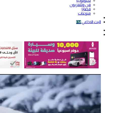
تكنولوجيا
فن وتلفزيون
قضايا
منوعات
فيديو
البث الاذاعي
FM
الوضع
المظلم