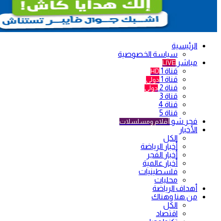
الرئيسية
سياسة الخصوصية
مباشر
LIVE
قناة 1
HD
قناة 1
دولي
قناة 2
دولي
قناة 3
قناة 4
قناة 5
فجر شو
أفلام ومسلسلات
الأخبار
الكل
أخبار الرياضة
أخبار الفجر
أخبار عالمية
فلسطينيات
محليات
أهداف الرياضة
من هنا وهناك
الكل
اقتصاد