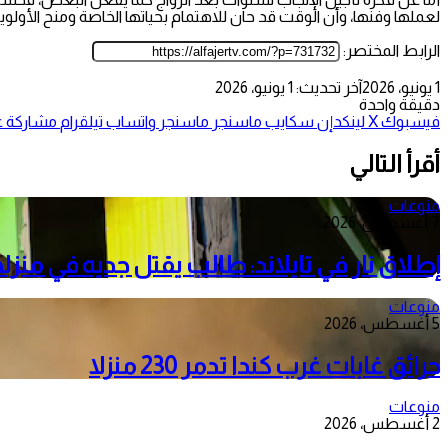
لعملها وفنها، وأن الوقت قد حان للاهتمام بحياتها الخاصة ومنح الأولوية 
الرابط المختصر:
1 يونيو، 2026
آخر تحديث: 1 يونيو، 2026
دقيقة واحدة
فيسبوك
‫X
لينكدإن
سكايب
ماسنجر
ماسنجر
واتساب
تيلقرام
مشاركة عب
أقرأ التالي
منوعات
7 أغسطس، 2026
إطلاق نار في تايلاند: طالب يقتل جديه في منزل
منوعات
5 أغسطس، 2026
حرائق غابات غرب كندا تدمر 230 منزلا
منوعات
2 أغسطس، 2026