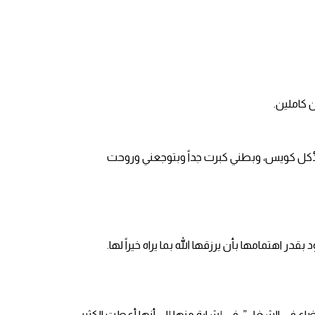
 كاملين.
ل كويس، وبطني كبرت جداً وبتوجعني وروحت
ر اهتمامها بأن يرزقها الله بما يراه خيراً لها.
اع في الشغل”، في إشارة منها إلى أنها أعطت الكثير