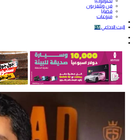
تكنولوجيا
فن وتلفزيون
قضايا
منوعات
فيديو
البث الاذاعي
FM
الوضع
المظلم