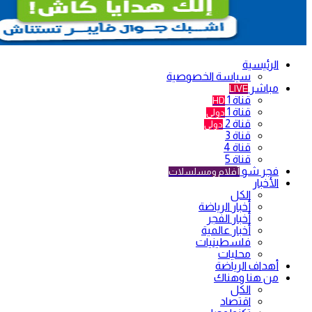
الرئيسية
سياسة الخصوصية
مباشر
LIVE
قناة 1
HD
قناة 1
دولي
قناة 2
دولي
قناة 3
قناة 4
قناة 5
فجر شو
أفلام ومسلسلات
الأخبار
الكل
أخبار الرياضة
أخبار الفجر
أخبار عالمية
فلسطينيات
محليات
أهداف الرياضة
من هنا وهناك
الكل
اقتصاد