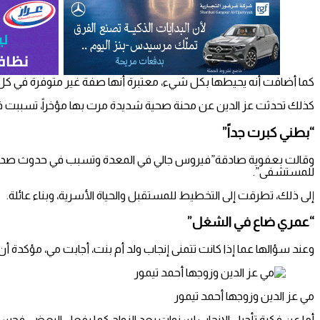
كما أضافت أنه يحيطها بكل شيء، معتبرة أنها صفة غير متوفرة في كل ا
كذلك تحدثت عز الدين عن محنة صحية شديدة مرت بها مؤخراً، تسببت في
“بطني كبرت جداً”
وقالت بعفوية صادقة”فيروس جالي في المعدة وتسبب في حدوث صدي
للمستشفى”.
إلى ذلك، تطرقت إلى التخطيط للمستقبل والحياة الأسرية، وبناء عائلة.
“عمري ضاع في الشغل”
وعند سؤالها عما إذا كانت تتمنى إنجاب ولد أم بنت، أجابت مي، مؤكدة أن “
مي عز الدين وزوجها أحمد تيمور
أما عن فكرة تأجيل الإنجاب لسنوات بعد الزواج كما يفعل البعض، فحسمت