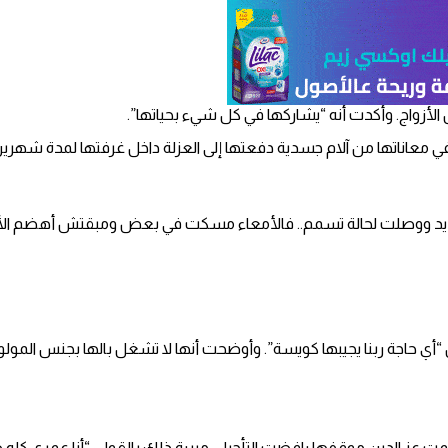
لأزواج. وأكدت أنه “يشاركها في كل شيء بحياتها”.
 معاناتها من آلام جسدية دفعتها إلى العزلة داخل غرفتها لمدة شهرين
د ووصلت لحالة تسمم.. فالأمعاء مسكت في بعض ومبقتش أهضم الأك
أي حاجة ربنا يجيبها كويسة”. وأوضحت أنها لا تشغل بالها بجنس المولود بقد
 عز الدين موقفها رافضت التأجيل، مبررة ذلك بالقول: “أنا عمري كله ض