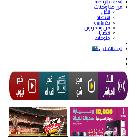
أهداف الرياضة
من هنا وهناك
الكل
اقتصاد
تكنولوجيا
فن وتلفزيون
قضايا
منوعات
فيديو
البث الاذاعي
FM
الوضع
المظلم