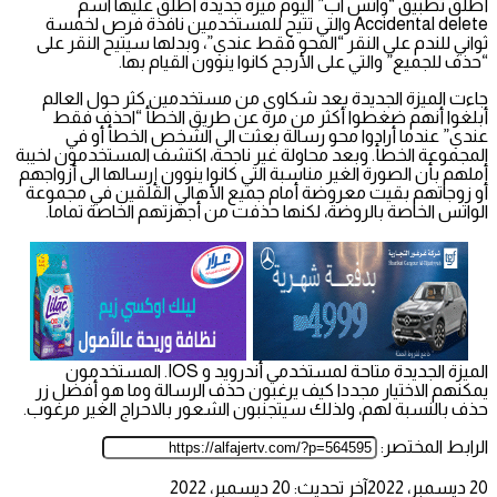
أطلق تطبيق “واتس اب” اليوم ميزة جديدة أطلق عليها اسم
Accidental delete والتي تتيح للمستخدمين نافذة فرص لخمسة
ثواني للندم على النقر “المحو فقط عندي”، وبدلها سيتيح النقر على
“حذف للجميع” والتي على الأرجح كانوا ينوون القيام بها.
جاءت الميزة الجديدة بعد شكاوى من مستخدمين كثر حول العالم
أبلغوا أنهم ضغطوا أكثر من مرة عن طريق الخطأ “احذف فقط
عندي” عندما أرادوا محو رسالة بعثت الى الشخص الخطأ أو في
المجموعة الخطأ. وبعد محاولة غير ناجحة، اكتشف المستخدمون لخيبة
أملهم بأن الصورة الغير مناسبة التي كانوا ينوون إرسالها الى أزواجهم
أو زوجاتهم بقيت معروضة أمام جميع الأهالي القلقين في مجموعة
الواتس الخاصة بالروضة، لكنها حذفت من أجهزتهم الخاصة تماما.
الميزة الجديدة متاحة لمستخدمي أندرويد و IOS. المستخدمون
يمكنهم الاختيار مجددا كيف يرغبون حذف الرسالة وما هو أفضل زر
حذف بالنسبة لهم، ولذلك سيتجنبون الشعور بالاحراج الغير مرغوب.
الرابط المختصر:
20 ديسمبر، 2022
آخر تحديث: 20 ديسمبر، 2022