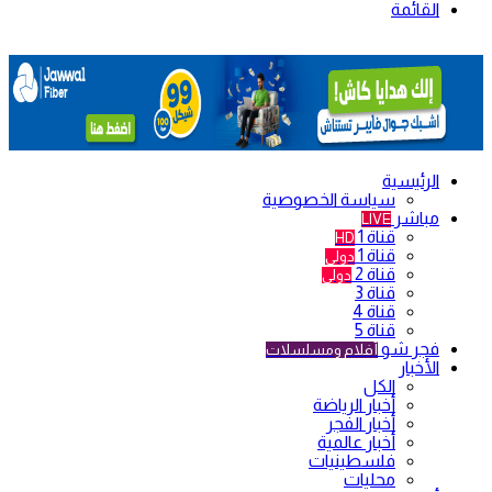
القائمة
الرئيسية
سياسة الخصوصية
مباشر
LIVE
قناة 1
HD
قناة 1
دولي
قناة 2
دولي
قناة 3
قناة 4
قناة 5
فجر شو
أفلام ومسلسلات
الأخبار
الكل
أخبار الرياضة
أخبار الفجر
أخبار عالمية
فلسطينيات
محليات