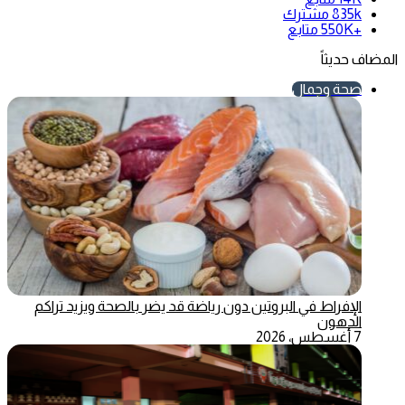
835k
مشترك
+550K
متابع
المضاف حديثاً
صحة وجمال
الإفراط في البروتين دون رياضة قد يضر بالصحة ويزيد تراكم
الدهون
7 أغسطس، 2026