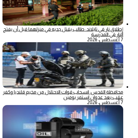
إطلاق نار في تايلاند: طالب يقتل جديه في منزلهما قبل أن يفتح
النار في المدرسة
7 أغسطس، 2026
محافظة القدس: انسحاب قوات الاحتلال من مخيم قلنديا وكفر
عقب بعد عدوان استمر يومين
7 أغسطس، 2026