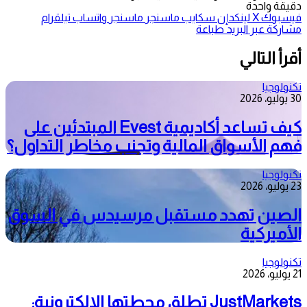
دقيقة واحدة
فيسبوك
‫X
لينكدإن
سكايب
ماسنجر
ماسنجر
واتساب
تيلقرام
مشاركة عبر البريد
طباعة
أقرأ التالي
تكنولوجيا
30 يوليو، 2026
كيف تساعد أكاديمية Evest المبتدئين على
فهم الأسواق المالية وتجنب مخاطر التداول؟
تكنولوجيا
23 يوليو، 2026
الصين تهدد مستقبل مرسيدس في السوق
الأميركية
تكنولوجيا
21 يوليو، 2026
JustMarkets تطلق محطتها الإلكترونية: