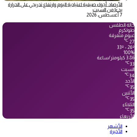
الأرصاد: أجواء صيفية اعتيادية اليوم وارتفاع تدريجي على الحرارة
بدءا من السبت
7 أغسطس، 2026
حالة الطقس
طولكرم
غيوم متفرقة
℃
27
33º - 26º
100%
3.86 كيلومتر/ساعة
℃
33
السبت
℃
34
الأحد
℃
35
الأثنين
℃
35
الثلاثاء
℃
35
الأربعاء
الأشهر
الأخيرة