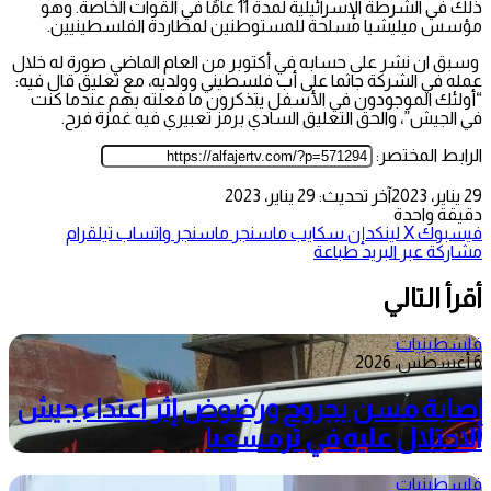
ذلك في الشرطة الإسرائيلية لمدة 11 عامًا في القوات الخاصة. وهو
مؤسس ميليشيا مسلحة للمستوطنين لمطاردة الفلسطينيين.
وسبق ان نشر على حسابه في أكتوبر من العام الماضي صورة له خلال
عمله في الشركة جاثما على أب فلسطيني وولديه، مع تعليق قال فيه:
“أولئك الموجودون في الأسفل يتذكرون ما فعلته بهم عندما كنت
في الجيش”، والحق التعليق السادي برمز تعبيري فيه غمزة فرح.
الرابط المختصر:
29 يناير، 2023
آخر تحديث: 29 يناير، 2023
دقيقة واحدة
فيسبوك
‫X
لينكدإن
سكايب
ماسنجر
ماسنجر
واتساب
تيلقرام
مشاركة عبر البريد
طباعة
أقرأ التالي
فلسطينيات
6 أغسطس، 2026
إصابة مسن بجروح ورضوض إثر اعتداء جيش
الاحتلال عليه في ترمسعيا
فلسطينيات