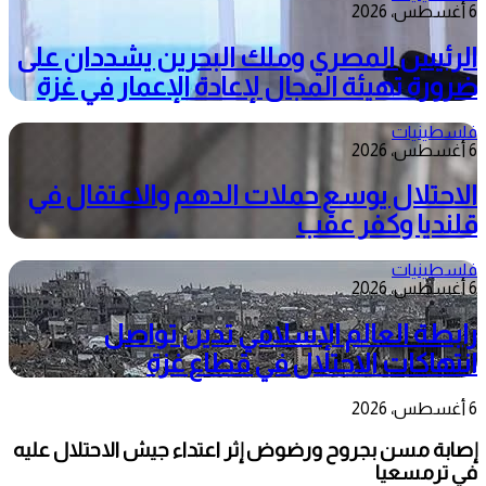
6 أغسطس، 2026
الرئيس المصري وملك البحرين يشددان على
ضرورة تهيئة المجال لإعادة الإعمار في غزة
فلسطينيات
6 أغسطس، 2026
الاحتلال يوسع حملات الدهم والاعتقال في
قلنديا وكفر عقب
فلسطينيات
6 أغسطس، 2026
رابطة العالم الإسلامي تدين تواصل
انتهاكات الاحتلال في قطاع غزة
6 أغسطس، 2026
إصابة مسن بجروح ورضوض إثر اعتداء جيش الاحتلال عليه
في ترمسعيا