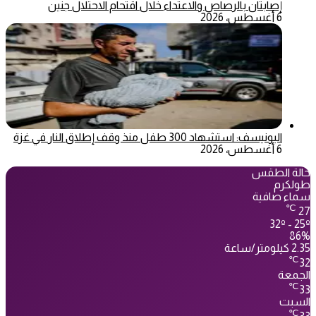
إصابتان بالرصاص والاعتداء خلال اقتحام الاحتلال جنين
6 أغسطس، 2026
اليونيسف: استشهاد 300 طفل منذ وقف إطلاق النار في غزة
6 أغسطس، 2026
حالة الطقس
طولكرم
سماء صافية
℃
27
32º - 25º
86%
2.35 كيلومتر/ساعة
℃
32
الجمعة
℃
33
السبت
℃