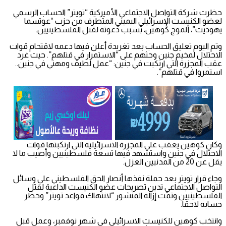
حظرت شركة التواصل الاجتماعي الأميركية “تويتر” الحساب الرسمي
لعضو الكنيست الإسرائيلي اليميني المتطرف من حزب “عوتسما
يهوديت”، ألموج كوهين، بسبب دعوته لقتل الفلسطينيين.
وتم اليوم تعليق الحساب بعد تغريدة أعلن فيها دعمه لاقتحام قوات
الاحتلال لمخيم جنين وحثهم على “الاستمرار في قتلهم”. حيث غرد
عقب المجزرة التي ارتكبت في جنين: “عمل لطيف ومهني في جنين..
استمروا في قتلهم”.
وكان كوهين يعقب على المجزرة الاسرائيلية التي ارتكبتها قوات
الاحتلال في جنين واستشهد فيها تسعة فلسطينيين وأصيب ما لا
يقل عن 20 من المدنيين العزل.
وجاء قرار تويتر بعد حملة نفذها أنصار الحق الفلسطيني على وسائل
التواصل الاجتماعي تدين تصريحات عضو الكنيست الداعية لقتل
الفلسطينيين وتمت إزالة المنشور “لانتهاك قواعد تويتر” وحظر
حسابه لاحقا.
وانتخب كوهين للكنيست الاسرائيلي في شهر نوفمبر، وعمل قبل