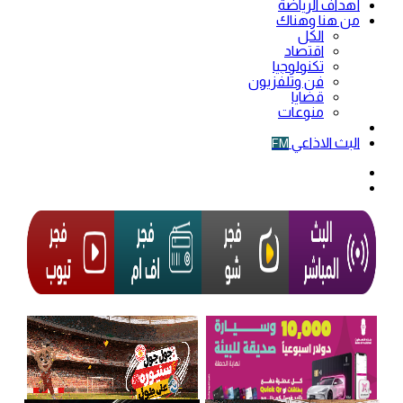
أهداف الرياضة
من هنا وهناك
الكل
اقتصاد
تكنولوجيا
فن وتلفزيون
قضايا
منوعات
فيديو
البث الاذاعي
FM
الوضع
المظلم