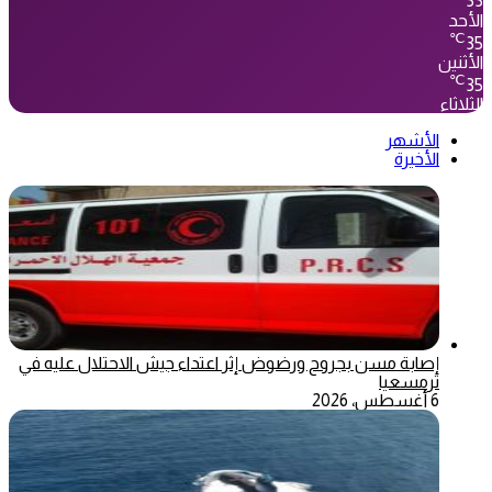
33
الأحد
℃
35
الأثنين
℃
35
الثلاثاء
الأشهر
الأخيرة
إصابة مسن بجروح ورضوض إثر اعتداء جيش الاحتلال عليه في
ترمسعيا
6 أغسطس، 2026