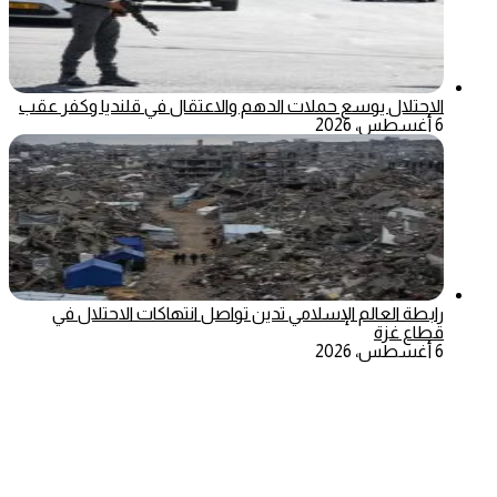
الاحتلال يوسع حملات الدهم والاعتقال في قلنديا وكفر عقب
6 أغسطس، 2026
رابطة العالم الإسلامي تدين تواصل انتهاكات الاحتلال في
قطاع غزة
6 أغسطس، 2026
‫X
تيلقرام
ماسنجر
ماسنجر
واتساب
فيسبوك