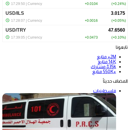
تابعونا
2M+
متابع
14K
متابع
835k
مشترك
+550K
متابع
المضاف حديثاً
فلسطينيات